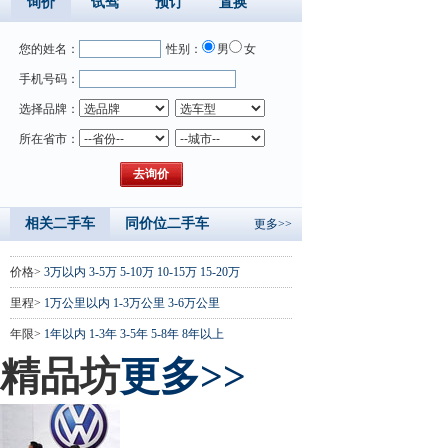
询价
试驾
预订
置换
您的姓名：
性别：
男
女
手机号码：
选择品牌：
所在省市：
相关二手车
同价位二手车
更多>>
价格>
3万以内
3-5万
5-10万
10-15万
15-20万
里程>
1万公里以内
1-3万公里
3-6万公里
年限>
1年以内
1-3年
3-5年
5-8年
8年以上
精品坊
更多>>