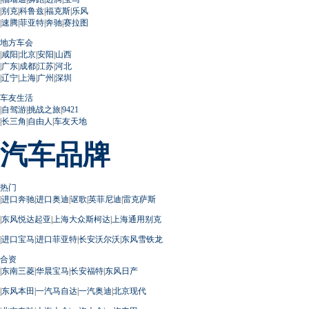
|
别克
|
科鲁兹
|
福克斯
|
乐风
|
速腾
|
菲亚特
|
奔驰
|
赛拉图
地方车会
|
咸阳
|
北京
|
安阳
|
山西
|
广东
|
成都
|
江苏
|
河北
|
辽宁
|
上海
|
广州
|
深圳
车友生活
|
自驾游
|
挑战之旅
|
9421
|
长三角
|
自由人
|
车友天地
汽车品牌
热门
|
进口奔驰
|
进口奥迪
|
讴歌
|
英菲尼迪
|
雷克萨斯
|
东风悦达起亚
|
上海大众斯柯达
|
上海通用别克
|
进口宝马
|
进口菲亚特
|
长安沃尔沃
|
东风雪铁龙
合资
|
东南三菱
|
华晨宝马
|
长安福特
|
东风日产
|
东风本田
|
一汽马自达
|
一汽奥迪
|
北京现代