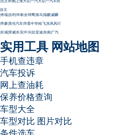
|
北京奔驰
|
上海大众
|
一汽大众
|
一汽丰田
自主
|
奇瑞
|
吉利
|
华泰
|
全球鹰
|
海马
|
瑞麒
|
威麟
|
帝豪
|
英伦汽车
|
华晨中华
|
哈飞
|
东风风行
|
长城
|
荣威
|
长安
|
中兴
|
比亚迪
|
东南
|
广汽
实用工具
网站地图
手机查违章
汽车投诉
网上查油耗
保养价格查询
车型大全
车型对比
图片对比
条件选车