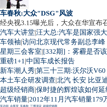
车春秋:大众"DSG"风波
经央视3.15曝光后，大众在华宣布召回
汽车大讲堂
|
汪大总:汽车是国家强
车领袖
|
访问北京现代常务副总李峰
星期三会客室
|
[332期]：雾霾是否
重磅1+1
|
中国车成长报告
新车潮人秀
|
第三十三期:沃尔沃V60
本土车企研发调查
|
北汽
长安
比亚
超级经销商
|
保时捷的辉煌该如何延
汽车销量
|
2012年11月汽车销量179
车访间
会客室
车春秋
三博演议
超级经销商