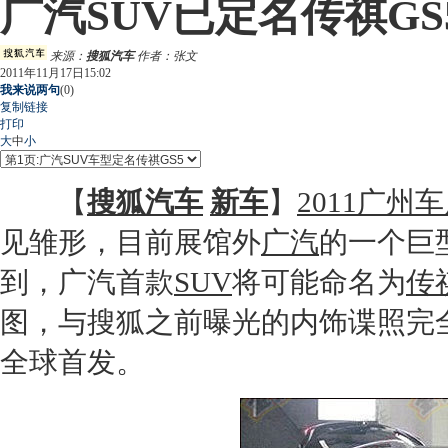
广汽SUV已定名传祺GS
来源：
搜狐汽车
作者：张文
2011年11月17日15:02
我来说两句
(
0
)
复制链接
打印
大
中
小
【
搜狐汽车
新车
】
2011广州
见雏形，目前展馆外
广汽
的一个巨
到，
广汽
首款
SUV
将可能命名为
传
图，与搜狐之前曝光的内饰谍照完
全球首发。