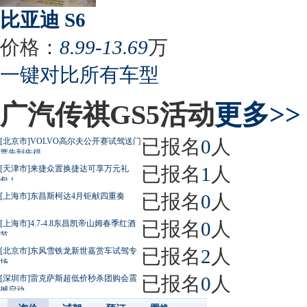
比亚迪 S6
价格：
8.99-13.69
万
一键对比所有车型
广汽传祺GS5活动
更多>>
已报名
0
人
[北京市]VOLVO高尔夫公开赛试驾送门
票先到先得
已报名
1
人
[天津市]来捷众置换捷达可享万元礼
包！
已报名
0
人
[上海市]东昌斯柯达4月钜献四重奏
已报名
0
人
[上海市]4.7-4.8东昌凯帝山姆春季红酒
节
已报名
2
人
[北京市]东风雪铁龙新世嘉赏车试驾专
场
已报名
0
人
[深圳市]雷克萨斯超低价秒杀团购会震
撼启动