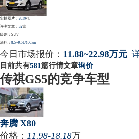
实拍图片：
2039
张
评测文章：
32
篇
级别：SUV
油耗：
8.5~9.5L/100km
今日市场报价：
11.88~22.98万元
详
目前共有
581
篇行情文章
询价
传祺GS5的竞争车型
奔腾 X80
价格：
11.98-18.18
万