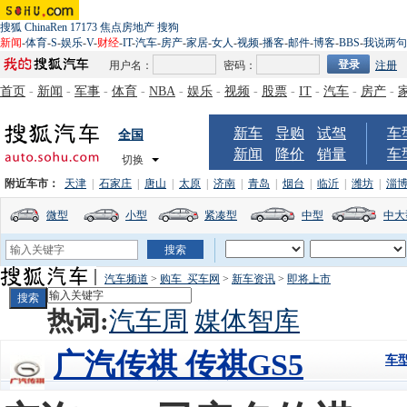
搜狐
ChinaRen
17173
焦点房地产
搜狗
新闻
-
体育
-
S
-
娱乐
-
V
-
财经
-
IT
-
汽车
-
房产
-
家居
-
女人
-
视频
-
播客
-
邮件
-
博客
-
BBS
-
我说两句
用户名：
密码：
注册
首页
-
新闻
-
军事
-
体育
-
NBA
-
娱乐
-
视频
-
股票
-
IT
-
汽车
-
房产
-
新车
导购
试驾
车
全国
新闻
降价
销量
车
切换
附近车市：
天津
|
石家庄
|
唐山
|
太原
|
济南
|
青岛
|
烟台
|
临沂
|
潍坊
|
淄
微型
小型
紧凑型
中型
中大
汽车频道
>
购车_买车网
>
新车资讯
>
即将上市
热词:
汽车周
媒体智库
广汽传祺 传祺GS5
车