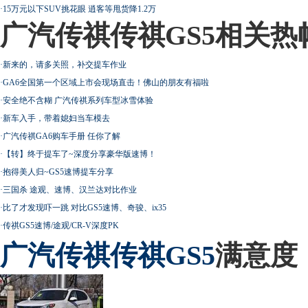
·
15万元以下SUV挑花眼 逍客等甩货降1.2万
广汽传祺传祺GS5相关热
·
新来的，请多关照，补交提车作业
·
GA6全国第一个区域上市会现场直击！佛山的朋友有福啦
·
安全绝不含糊 广汽传祺系列车型冰雪体验
·
新车入手，带着媳妇当车模去
·
广汽传祺GA6购车手册 任你了解
·
【转】终于提车了~深度分享豪华版速博！
·
抱得美人归~GS5速博提车分享
·
三国杀 途观、速博、汉兰达对比作业
·
比了才发现吓一跳 对比GS5速博、奇骏、ix35
·
传祺GS5速博/途观/CR-V深度PK
广汽传祺
传祺GS5
满意度