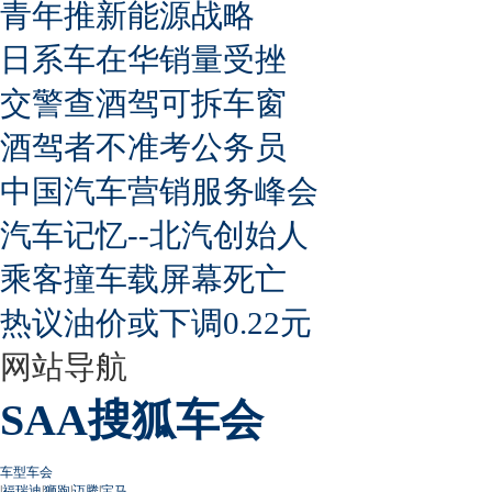
青年推新能源战略
日系车在华销量受挫
交警查酒驾可拆车窗
酒驾者不准考公务员
中国汽车营销服务峰会
汽车记忆--北汽创始人
乘客撞车载屏幕死亡
热议油价或下调0.22元
网站导航
SAA搜狐车会
车型车会
|
福瑞迪
|
狮跑
|
迈腾
|
宝马