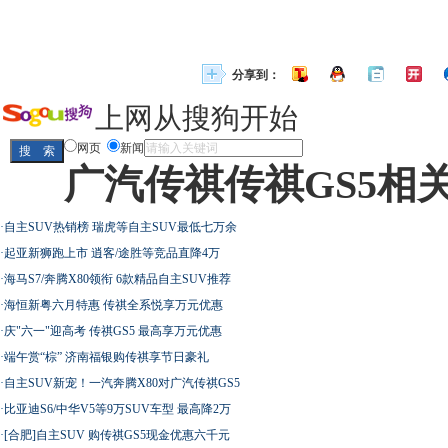
分享到：
上网从搜狗开始
网页
新闻
广汽传祺传祺GS5相
·
自主SUV热销榜 瑞虎等自主SUV最低七万余
·
起亚新狮跑上市 逍客/途胜等竞品直降4万
·
海马S7/奔腾X80领衔 6款精品自主SUV推荐
·
海恒新粤六月特惠 传祺全系悦享万元优惠
·
庆"六一"迎高考 传祺GS5 最高享万元优惠
·
端午赏“棕” 济南福银购传祺享节日豪礼
·
自主SUV新宠！一汽奔腾X80对广汽传祺GS5
·
比亚迪S6/中华V5等9万SUV车型 最高降2万
·
[合肥]自主SUV 购传祺GS5现金优惠六千元