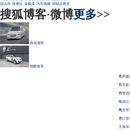
信访办
悟透社
金狐谍
汽车视频
营销点将堂
搜狐博客·微博
更多>>
路试谍照
炫酷改装
政府难
自主若
协管员
电动公
概念车
进口车
上海车