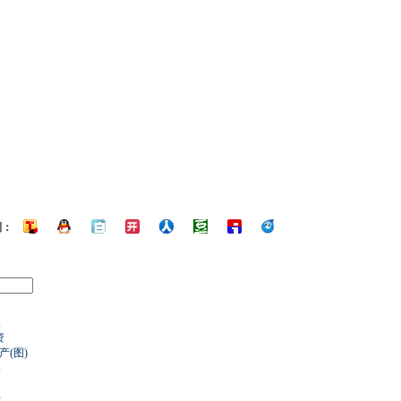
到：
破
资
产(图)
牌
步