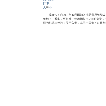
打印
大
中
小
编者按：自2001年底我国加入世界贸易组织以来，
年翻了三番多，更创造了年均增长24.2％的奇
样的机遇与挑战？关于入世，丰田中国董长征执行