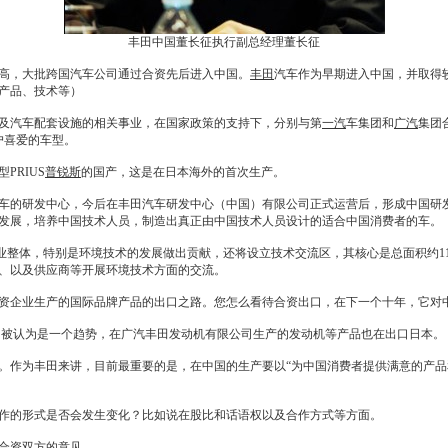
丰田中国董长征执行副总经理董长征
，大批跨国汽车公司通过合资先后进入中国。
丰田
汽车作为早期进入中国，并取得
产品、技术等）
及汽车配套设施的相关事业，在国家政策的支持下，分别与第
一汽
车集团和
广汽
集团
户喜爱的车型。
PRIUS
普锐斯
的国产，这是在日本海外的首次生产。
车的研发中心，今后在
丰田
汽车研发中心（中国）有限公司正式运营后，形成中国研
发展，培养中国技术人员，制造出真正由中国技术人员设计的适合中国消费者的车。
业整体，特别是环境技术的发展做出贡献，还将设立技术交流区，其核心是总面积约11，
、以及供应商等开展环境技术方面的交流。
资企业生产的国际品牌产品的出口之路。您怎么看待合资出口，在下一个十年，它对
被认为是一个趋势，在
广汽丰田
发动机有限公司生产的发动机等产品也在出口日本。
。作为
丰田
来讲，目前最重要的是，在中国的生产要以“为中国消费者提供满意的产品
的形式是否会发生变化？比如说在股比和话语权以及合作方式等方面。
合资双方的意见。