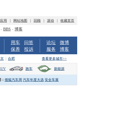
P应用
|
网站地图
|
回顾
|
滚动
|
收藏首页
-
BBS
-
博客
用车
问答
论坛
微博
保养
投诉
服务
博客
南京
|
合肥
查看更多城市>>
SUV
跑车
新能源
词：
搜狐汽车周
汽车年度大选
安全车展