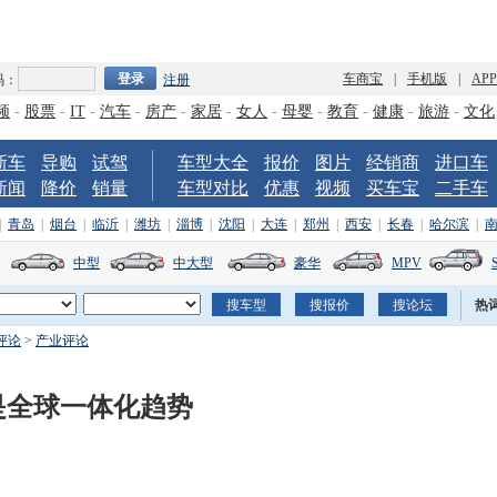
车商宝
|
手机版
|
AP
码：
注册
频
-
股票
-
IT
-
汽车
-
房产
-
家居
-
女人
-
母婴
-
教育
-
健康
-
旅游
-
文化
新车
导购
试驾
车型大全
报价
图片
经销商
进口车
新闻
降价
销量
车型对比
优惠
视频
买车宝
二手车
|
青岛
|
烟台
|
临沂
|
潍坊
|
淄博
|
沈阳
|
大连
|
郑州
|
西安
|
长春
|
哈尔滨
|
中型
中大型
豪华
MPV
热
评论
>
产业评论
是全球一体化趋势