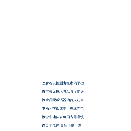
政府难以预测出租市场平衡
自主若无技术与品牌没前途
协管员配喊话器治行人违章
电动公交低成本—在线充电
概念车地位窘迫国内需谨慎
进口车低迷 高端消费下降