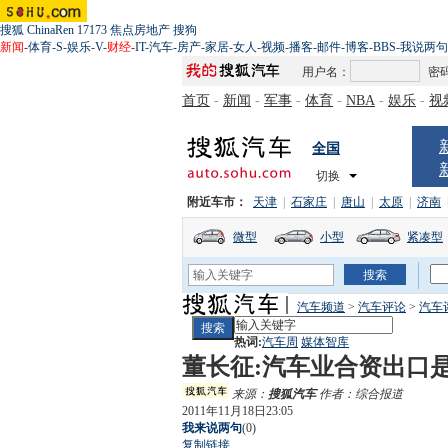
搜狐
ChinaRen
17173
焦点房地产
搜狗
新闻
-
体育
-
S
-
娱乐
-
V
-
财经
-
IT
-
汽车
-
房产
-
家居
-
女人
-
视频
-
播客
-
邮件
-
博客
-
BBS
-
我说两句
用户名：
密
首页
-
新闻
-
军事
-
体育
-
NBA
-
娱乐
-
视
全国
切换
附近车市：
天津
|
石家庄
|
唐山
|
太原
|
济南
微型
小型
紧凑型
汽车频道
>
汽车评论
>
汽车
热词:
汽车周
媒体智库
董长征:汽车业合资出口
来源：
搜狐汽车
作者：综合报道
2011年11月18日23:05
我来说两句
(
0
)
复制链接