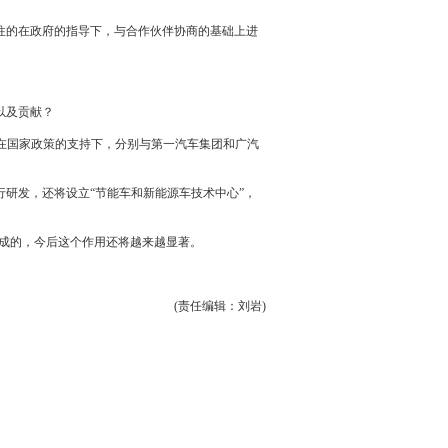
往的在政府的指导下，与合作伙伴协商的基础上进
以及贡献？
在国家政策的支持下，分别与第
一汽
车集团和
广汽
行研发，还将设立“
节能
车和
新能源
车技术中心”，
成的，今后这个作用还将越来越显著。
(责任编辑：刘岩)