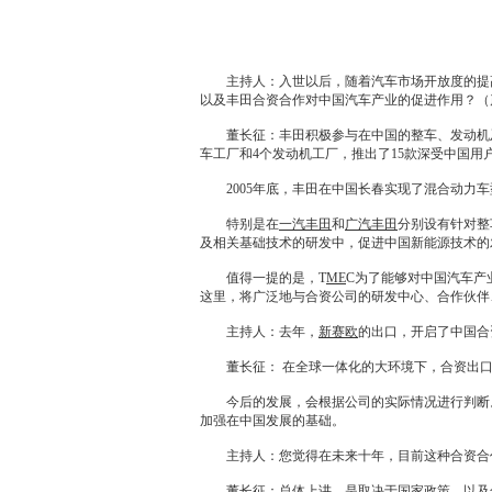
主持人：入世以后，随着汽车市场开放度的提高
以及
丰田
合资合作对中国汽车产业的促进作用？（
董长征：
丰田
积极参与在中国的整车、发动机
车工厂和4个发动机工厂，推出了15款深受中国用
2005年底，
丰田
在中国长春实现了混合动力车型
特别是在
一汽丰田
和
广汽丰田
分别设有针对整
及相关基础技术的研发中，促进中国
新能源
技术的
值得一提的是，T
ME
C为了能够对中国汽车产
这里，将广泛地与合资公司的研发中心、合作伙伴
主持人：去年，
新赛欧
的出口，开启了中国合
董长征： 在全球一体化的大环境下，合资出口
今后的发展，会根据公司的实际情况进行判断
加强在中国发展的基础。
主持人：您觉得在未来十年，目前这种合资合作
董长征：总体上讲，是取决于国家政策，以及