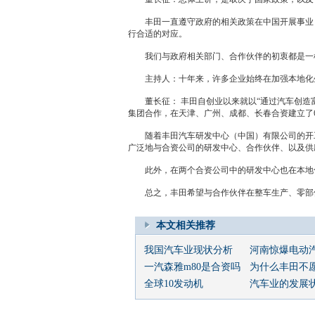
丰田
一直遵守政府的相关政策在中国开展事业
行合适的对应。
我们与政府相关部门、合作伙伴的初衷都是一样
主持人：十年来，许多企业始终在加强本地化生
董长征：
丰田
自创业以来就以“通过汽车创造
集团合作，在天津、广州、成都、长春合资建立了6
随着
丰田
汽车研发中心（中国）有限公司的开
广泛地与合资公司的研发中心、合作伙伴、以及供
此外，在两个合资公司中的研发中心也在本地
总之，
丰田
希望与合作伙伴在整车生产、零部
本文相关推荐
我国汽车业现状分析
河南惊爆电动汽车
一汽森雅m80是合资吗
为什么丰田不愿当
全球10发动机
汽车业的发展