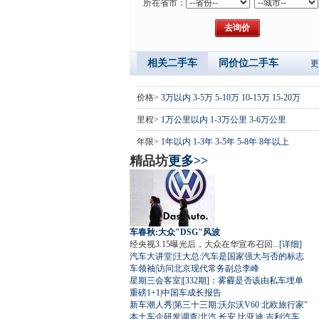
所在省市：
相关二手车
同价位二手车
更
价格>
3万以内
3-5万
5-10万
10-15万
15-20万
里程>
1万公里以内
1-3万公里
3-6万公里
年限>
1年以内
1-3年
3-5年
5-8年
8年以上
精品坊
更多>>
车春秋:大众"DSG"风波
经央视3.15曝光后，大众在华宣布召回...
[详细]
汽车大讲堂
|
汪大总:汽车是国家强大与否的标志
车领袖
|
访问北京现代常务副总李峰
星期三会客室
|
[332期]：雾霾是否该由私车埋单
重磅1+1
|
中国车成长报告
新车潮人秀
|
第三十三期:沃尔沃V60 北欧旅行家"
本土车企研发调查
|
北汽
长安
比亚迪
吉利汽车