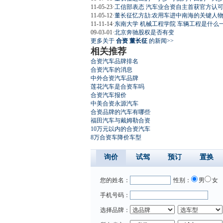
11-05-23
·
工信部表态 汽车业合资自主首获官方认
11-05-12
·
董长征忆方劼:农用车进中南海的关键人物(
11-11-14
·
东南大学 机械工程学院 车辆工程是什么
09-03-01
·
北京奔驰股权是否有变
更多关于
合资 董长征
的新闻>>
相关推荐
合资汽车品牌排名
合资汽车的消息
中外合资汽车品牌
莲花汽车是合资车吗
合资汽车报价
中美合资永源汽车
合资品牌的汽车有哪些
福田汽车与戴姆勒合资
10万元以内的合资汽车
8万合资车降价车型
询价
试驾
预订
置换
您的姓名：
性别：
男
女
手机号码：
选择品牌：