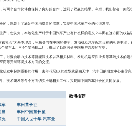
，与两个合作伙伴也保持了良好的合作，达到了双赢的结果。今后，我们都会一如既
的，就是为了满足中国消费者的需求，实现中国汽车产业的和谐发展。
产，您认为，本地化生产对于中国汽车产业有什么样的意义？
丰田
在这方面的收益
富裕社会”为基本
理念
，积极参与在中国的整车、发动机及汽车配套设施的相关事业，
个整车工厂和4个发动机工厂，推出了15款深受中国用户喜爱的车型。
工，对混合动力技术等
新能源
技术以及相关材料、发动机适应性业务等基础技术的进
应商等开展环境技术方面的交流。
化研发中起到重要的作用，去年
花冠EX
的改型就是由
天津一汽
丰田
的研发中心主导完
件、技术研发等各个方面切实推进相关工作，实现同中国汽车社会的共同发展。
微博推荐
...
丰田董长征
...
丰田中国董长征
状况
中国入世十年 汽车业