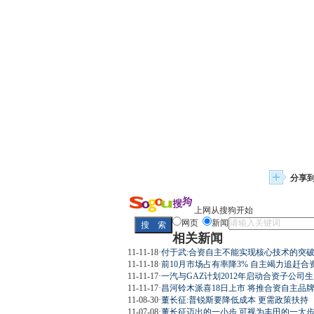
分享
上网从搜狗开始
网页
新闻
相关新闻
11-11-18
·
付于武:合资自主不能实现核心技术的突
11-11-18
·
前10月市场占有率降3% 自主竭力追赶合
11-11-17
·
一汽与GAZ计划2012年启动合资子公司生
11-11-17
·
昌河铃木派喜18日上市 将推合资自主品
11-08-30
·
董长征:普锐斯要降低成本 更需政策扶持
11-07-08
·
董长征迈出的一小步 可视为丰田的一大