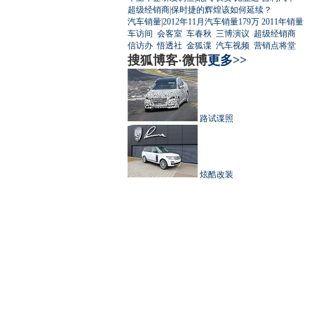
超级经销商
|
保时捷的辉煌该如何延续？
汽车销量
|
2012年11月汽车销量179万
2011年销量
车访间
会客室
车春秋
三博演议
超级经销商
信访办
悟透社
金狐谍
汽车视频
营销点将堂
搜狐博客·微博
更多>>
路试谍照
炫酷改装