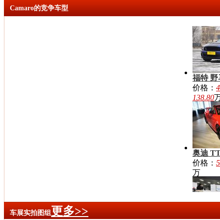
评测文章：
18
Camaro的竞争车型
级别：跑车
油耗：
11.2~1
今日市场报价
福特 野
价格：
4
目前共有
103
篇
138.80
奥迪 T
价格：
5
万
更多>>
车展实拍图组