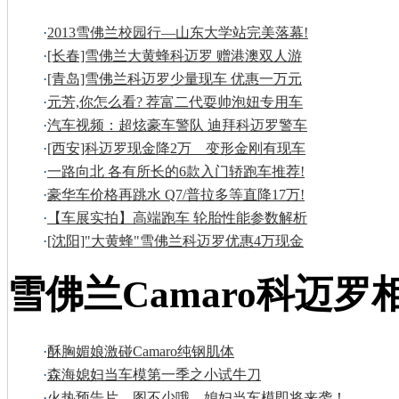
·
2013雪佛兰校园行—山东大学站完美落幕!
·
[长春]雪佛兰大黄蜂科迈罗 赠港澳双人游
·
[青岛]雪佛兰科迈罗少量现车 优惠一万元
·
元芳,你怎么看? 荐富二代耍帅泡妞专用车
·
汽车视频：超炫豪车警队 迪拜科迈罗警车
·
[西安]科迈罗现金降2万 变形金刚有现车
·
一路向北 各有所长的6款入门轿跑车推荐!
·
豪华车价格再跳水 Q7/普拉多等直降17万!
·
【车展实拍】高端跑车 轮胎性能参数解析
·
[沈阳]"大黄蜂"雪佛兰科迈罗优惠4万现金
雪佛兰Camaro科迈罗
·
酥胸媚娘激碰Camaro纯钢肌体
·
森海媳妇当车模第一季之小试牛刀
·
火热预告片，图不少哦，媳妇当车模即将来袭！