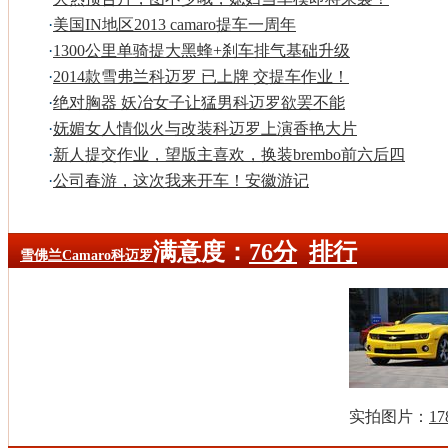
·
美国IN地区2013 camaro提车一周年
·
1300公里单骑提大黑蜂+刹车排气基础升级
·
2014款雪弗兰科迈罗 已上牌 交提车作业！
·
绝对胸器 妖冶女子让猛男科迈罗欲罢不能
·
妩媚女人情似火与改装科迈罗上演香艳大片
·
新人提交作业，望版主喜欢，换装brembo前六后四
·
公司春游，这次我来开车！安徽游记
满意度：
76分
排行
雪佛兰
Camaro科迈罗
实拍图片：
17