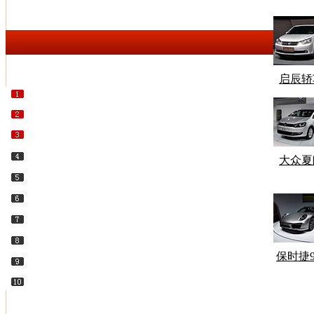
奥迪 A
价格：
5
万
启辰轿
奔驰 M
价格：
7
万
大众夏
一
保时捷9