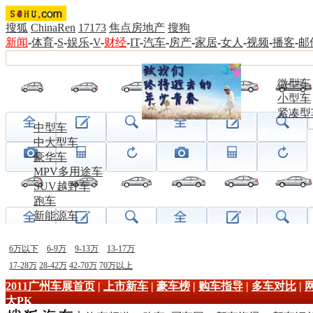
搜狐
ChinaRen
17173
焦点房地产
搜狗
新闻
-
体育
-
S
-
娱乐
-
V
-
财经
-
IT
-
汽车
-
房产
-
家居
-
女人
-
视频
-
播客
-
邮
微型车
小型车
紧凑型
中型车
中大型车
豪华车
MPV多用途车
SUV越野车
跑车
新能源车
6万以下
6-9万
9-13万
13-17万
17-28万
28-42万
42-70万
70万以上
2011广州车展首页
|
上市新车
|
豪车榜
|
购车指导
|
多车对比
|
大PK