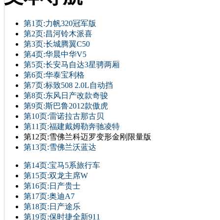
第1页:力帆320冠军版
第2页:昌河铃木派喜
第3页:长城腾翼C50
第4页:华晨中华V5
第5页:长安马自达3星骋两厢
第6页:华泰宝利格
第7页:标致508 2.0L自动挡
第8页:东风日产改款奇骏
第9页:斯巴鲁2012款傲虎
第10页:雷诺拉古那古贝
第11页:福建戴姆勒奔驰凌特
第12页:雪佛兰科迈罗变形金刚限量版
第13页:雪佛兰沃蓝达
第14页:宝马5系旅行车
第15页:双龙主席W
第16页:日产贵士
第17页:奥迪A7
第18页:日产途乐
第19页:保时捷全新911