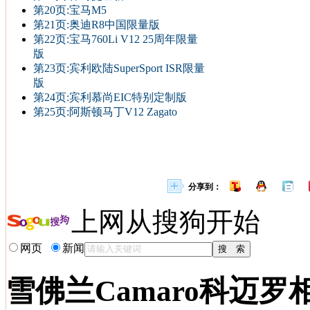
第20页:宝马M5
第21页:奥迪R8中国限量版
第22页:宝马760Li V12 25周年限量
版
第23页:宾利欧陆SuperSport ISR限量
版
第24页:宾利慕尚EIC特别定制版
第25页:阿斯顿马丁V12 Zagato
分享到：
上网从搜狗开始
网页
新闻
雪佛兰Camaro科迈罗