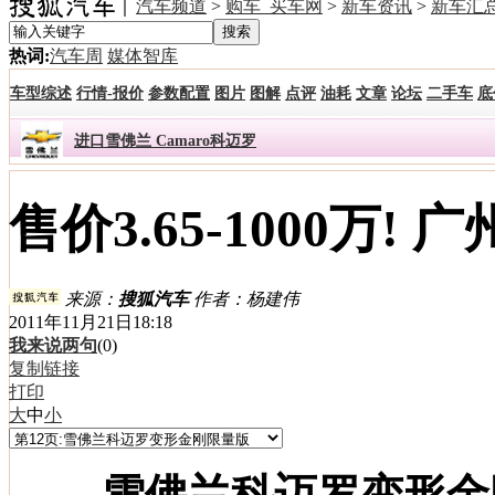
汽车频道
>
购车_买车网
>
新车资讯
>
新车汇
热词:
汽车周
媒体智库
车型综述
行情-报价
参数配置
图片
图解
点评
油耗
文章
论坛
二手车
底
进口雪佛兰 Camaro科迈罗
售价3.65-1000万
来源：
搜狐汽车
作者：杨建伟
2011年11月21日18:18
我来说两句
(
0
)
复制链接
打印
大
中
小
雪佛兰科迈罗变形金