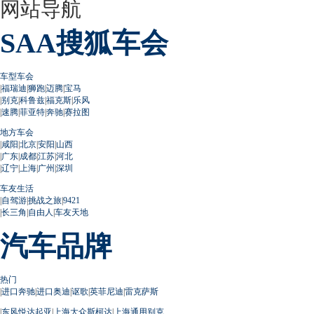
网站导航
SAA搜狐车会
车型车会
|
福瑞迪
|
狮跑
|
迈腾
|
宝马
|
别克
|
科鲁兹
|
福克斯
|
乐风
|
速腾
|
菲亚特
|
奔驰
|
赛拉图
地方车会
|
咸阳
|
北京
|
安阳
|
山西
|
广东
|
成都
|
江苏
|
河北
|
辽宁
|
上海
|
广州
|
深圳
车友生活
|
自驾游
|
挑战之旅
|
9421
|
长三角
|
自由人
|
车友天地
汽车品牌
热门
|
进口奔驰
|
进口奥迪
|
讴歌
|
英菲尼迪
|
雷克萨斯
|
东风悦达起亚
|
上海大众斯柯达
|
上海通用别克