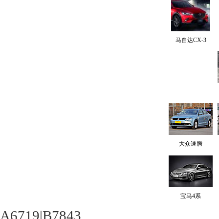
马自达CX-3
大众速腾
宝马4系
A6719|B7843