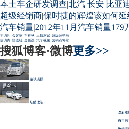
本土车企研发调查
|
北汽
长安
比亚
超级经销商
|
保时捷的辉煌该如何延
汽车销量
|
2012年11月汽车销量179
车访间
会客室
车春秋
三博演议
超级经销商
信访办
悟透社
金狐谍
汽车视频
营销点将堂
搜狐博客·微博
更多>>
路试谍照
炫酷改装
政府难
自主若
协管员