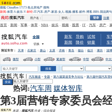
搜狐
ChinaRen
17173
焦点房地产
搜狗
新闻
-
体育
-
S
-
娱乐
-
V
-
财经
-
IT
-
汽车
-
房产
-
家居
-
女人
-
视频
-
播客
-
邮件
-
博客
-
BBS
-
我说两句
用户名：
密码：
注册
首页
-
新闻
-
军事
-
体育
-
NBA
-
娱乐
-
视频
-
股票
-
IT
-
汽车
-
房产
-
新车
导购
试驾
车
全国
新闻
降价
销量
车
切换
附近车市：
天津
|
石家庄
|
唐山
|
太原
|
济南
|
青岛
|
烟台
|
临沂
|
潍坊
|
淄
微型
小型
紧凑型
中型
中大
汽车频道
>
专题
>
第六届渠道竞争力论坛
>
第六届中国汽车营
热词:
汽车周
媒体智库
第3届营销专家委员会
来源：
搜狐汽车
作者：综合报道