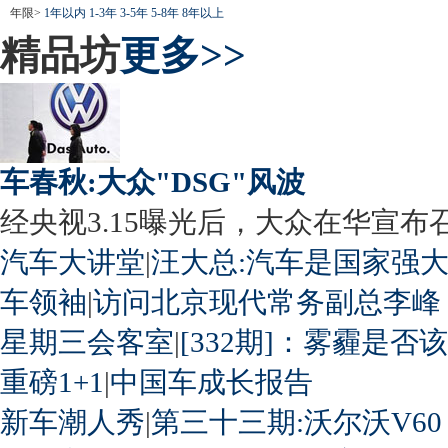
年限>
1年以内
1-3年
3-5年
5-8年
8年以上
精品坊
更多>>
车春秋:大众"DSG"风波
经央视3.15曝光后，大众在华宣布召回
汽车大讲堂
|
汪大总:汽车是国家强
车领袖
|
访问北京现代常务副总李峰
星期三会客室
|
[332期]：雾霾是否
重磅1+1
|
中国车成长报告
新车潮人秀
|
第三十三期:沃尔沃V60