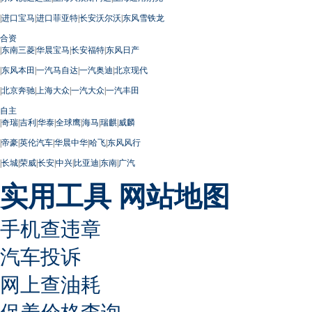
|
进口宝马
|
进口菲亚特
|
长安沃尔沃
|
东风雪铁龙
合资
|
东南三菱
|
华晨宝马
|
长安福特
|
东风日产
|
东风本田
|
一汽马自达
|
一汽奥迪
|
北京现代
|
北京奔驰
|
上海大众
|
一汽大众
|
一汽丰田
自主
|
奇瑞
|
吉利
|
华泰
|
全球鹰
|
海马
|
瑞麒
|
威麟
|
帝豪
|
英伦汽车
|
华晨中华
|
哈飞
|
东风风行
|
长城
|
荣威
|
长安
|
中兴
|
比亚迪
|
东南
|
广汽
实用工具
网站地图
手机查违章
汽车投诉
网上查油耗