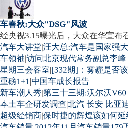
车春秋:大众"DSG"风波
经央视3.15曝光后，大众在华宣布召回
汽车大讲堂
|
汪大总:汽车是国家强
车领袖
|
访问北京现代常务副总李峰
星期三会客室
|
[332期]：雾霾是否
重磅1+1
|
中国车成长报告
新车潮人秀
|
第三十三期:沃尔沃V60
本土车企研发调查
|
北汽
长安
比亚
超级经销商
|
保时捷的辉煌该如何延
汽车销量
|
2012年11月汽车销量179