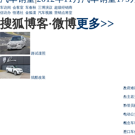
车访间
会客室
车春秋
三博演议
超级经销商
信访办
悟透社
金狐谍
汽车视频
营销点将堂
搜狐博客·微博
更多>>
路试谍照
炫酷改装
政府难
自主若
协管员
电动公
概念车
进口车