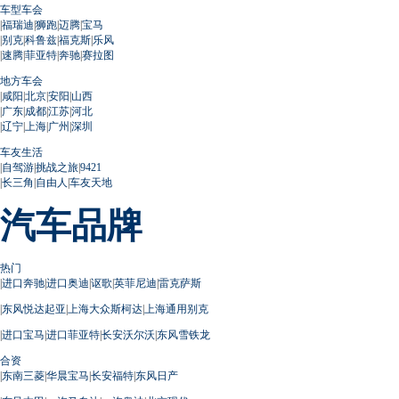
车型车会
|
福瑞迪
|
狮跑
|
迈腾
|
宝马
|
别克
|
科鲁兹
|
福克斯
|
乐风
|
速腾
|
菲亚特
|
奔驰
|
赛拉图
地方车会
|
咸阳
|
北京
|
安阳
|
山西
|
广东
|
成都
|
江苏
|
河北
|
辽宁
|
上海
|
广州
|
深圳
车友生活
|
自驾游
|
挑战之旅
|
9421
|
长三角
|
自由人
|
车友天地
汽车品牌
热门
|
进口奔驰
|
进口奥迪
|
讴歌
|
英菲尼迪
|
雷克萨斯
|
东风悦达起亚
|
上海大众斯柯达
|
上海通用别克
|
进口宝马
|
进口菲亚特
|
长安沃尔沃
|
东风雪铁龙
合资
|
东南三菱
|
华晨宝马
|
长安福特
|
东风日产