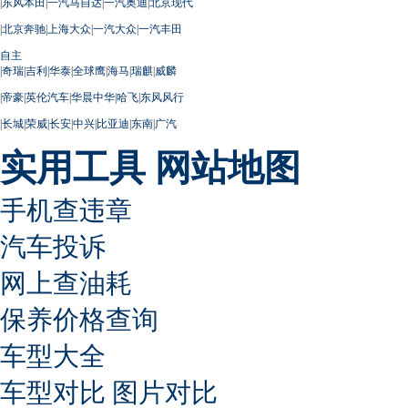
|
东风本田
|
一汽马自达
|
一汽奥迪
|
北京现代
|
北京奔驰
|
上海大众
|
一汽大众
|
一汽丰田
自主
|
奇瑞
|
吉利
|
华泰
|
全球鹰
|
海马
|
瑞麒
|
威麟
|
帝豪
|
英伦汽车
|
华晨中华
|
哈飞
|
东风风行
|
长城
|
荣威
|
长安
|
中兴
|
比亚迪
|
东南
|
广汽
实用工具
网站地图
手机查违章
汽车投诉
网上查油耗
保养价格查询
车型大全
车型对比
图片对比