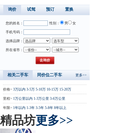
询价
试驾
预订
置换
您的姓名：
性别：
男
女
手机号码：
选择品牌：
所在省市：
相关二手车
同价位二手车
更多>>
价格>
3万以内
3-5万
5-10万
10-15万
15-20万
里程>
1万公里以内
1-3万公里
3-6万公里
年限>
1年以内
1-3年
3-5年
5-8年
8年以上
精品坊
更多>>