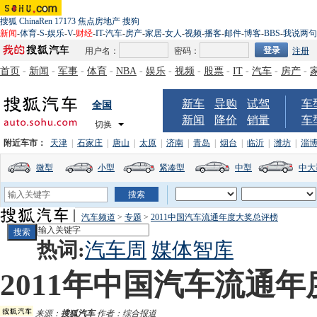
搜狐
ChinaRen
17173
焦点房地产
搜狗
新闻
-
体育
-
S
-
娱乐
-
V
-
财经
-
IT
-
汽车
-
房产
-
家居
-
女人
-
视频
-
播客
-
邮件
-
博客
-
BBS
-
我说两句
用户名：
密码：
注册
首页
-
新闻
-
军事
-
体育
-
NBA
-
娱乐
-
视频
-
股票
-
IT
-
汽车
-
房产
-
新车
导购
试驾
车
全国
新闻
降价
销量
车
切换
附近车市：
天津
|
石家庄
|
唐山
|
太原
|
济南
|
青岛
|
烟台
|
临沂
|
潍坊
|
淄
微型
小型
紧凑型
中型
中大
汽车频道
>
专题
>
2011中国汽车流通年度大奖总评榜
热词:
汽车周
媒体智库
2011年中国汽车流通
来源：
搜狐汽车
作者：综合报道