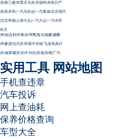
|
东南三菱
|
华晨宝马
|
长安福特
|
东风日产
|
东风本田
|
一汽马自达
|
一汽奥迪
|
北京现代
|
北京奔驰
|
上海大众
|
一汽大众
|
一汽丰田
自主
|
奇瑞
|
吉利
|
华泰
|
全球鹰
|
海马
|
瑞麒
|
威麟
|
帝豪
|
英伦汽车
|
华晨中华
|
哈飞
|
东风风行
|
长城
|
荣威
|
长安
|
中兴
|
比亚迪
|
东南
|
广汽
实用工具
网站地图
手机查违章
汽车投诉
网上查油耗
保养价格查询
车型大全