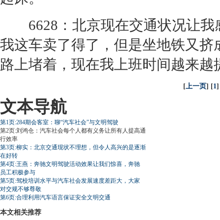
6628：北京现在
交通
状况让我
我这车卖了得了，但是坐地铁又挤
路上堵着，现在我上班时间越来
[
上一页
] [
1
]
文本导航
第1页:284期会客室：聊“汽车社会”与文明驾驶
第2页:刘鸿仓：汽车社会每个人都有义务让所有人提高通
行效率
第3页:柳实：北京交通现状不理想，但令人高兴的是逐渐
在好转
第4页:王燕：奔驰文明驾驶活动效果让我们惊喜，奔驰
员工积极参与
第5页:驾校培训水平与汽车社会发展速度差距大，大家
对交规不够尊敬
第6页:合理利用汽车语言保证安全文明交通
本文相关推荐