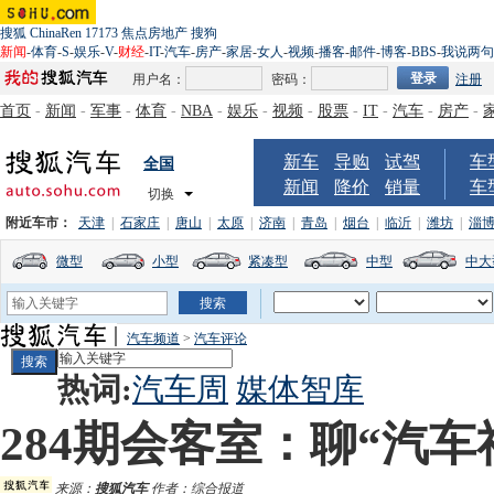
搜狐
ChinaRen
17173
焦点房地产
搜狗
新闻
-
体育
-
S
-
娱乐
-
V
-
财经
-
IT
-
汽车
-
房产
-
家居
-
女人
-
视频
-
播客
-
邮件
-
博客
-
BBS
-
我说两句
用户名：
密码：
注册
首页
-
新闻
-
军事
-
体育
-
NBA
-
娱乐
-
视频
-
股票
-
IT
-
汽车
-
房产
-
新车
导购
试驾
车
全国
新闻
降价
销量
车
切换
附近车市：
天津
|
石家庄
|
唐山
|
太原
|
济南
|
青岛
|
烟台
|
临沂
|
潍坊
|
淄
微型
小型
紧凑型
中型
中大
汽车频道
>
汽车评论
热词:
汽车周
媒体智库
284期会客室：聊“汽
来源：
搜狐汽车
作者：综合报道