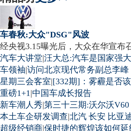
车春秋:大众"DSG"风波
经央视3.15曝光后，大众在华宣布召回
汽车大讲堂
|
汪大总:汽车是国家强
车领袖
|
访问北京现代常务副总李峰
星期三会客室
|
[332期]：雾霾是否
重磅1+1
|
中国车成长报告
新车潮人秀
|
第三十三期:沃尔沃V60
本土车企研发调查
|
北汽
长安
比亚
超级经销商
|
保时捷的辉煌该如何延