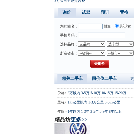
8万买自主还是合资
询价
试驾
预订
置换
您的姓名：
性别：
男
女
手机号码：
选择品牌：
所在省市：
相关二手车
同价位二手车
更
价格>
3万以内
3-5万
5-10万
10-15万
15-20万
里程>
1万公里以内
1-3万公里
3-6万公里
年限>
1年以内
1-3年
3-5年
5-8年
8年以上
精品坊
更多>>