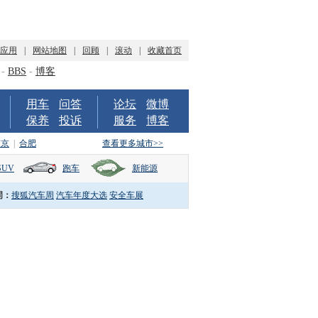
P应用
|
网站地图
|
回顾
|
滚动
|
收藏首页
-
BBS
-
博客
用车
问答
论坛
微博
保养
投诉
服务
博客
南京
|
合肥
查看更多城市>>
SUV
跑车
新能源
词：
搜狐汽车周
汽车年度大选
安全车展