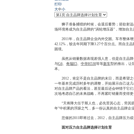
打印
大
中
小
狮子准备捕猎的时候，会退后蓄势；箭欲射远必先
场环境将成为自主品牌的“涡轮增压器”，增加自
2011年，自主品牌企业内外交困。车市整体增速下
42.12%，较去年同期下降3.27个百分点。而
困境。
虽然从销量数据表现差强人意，但是自主品牌企
与
G6
、
奇瑞E5
、
中华
H530
等等
新车
型的推出，让
本。
2012，肯定不是自主品牌的末日，而是希望之
一年基本完成历时多年的调整，开始展示自己这几
对自主品牌产品的看法，甚至最后还会钟情于它们
次地考虑自己的未来战略，不再紧盯销量而变得更
“天将降大任于斯人也，必先苦其心志，劳其筋骨
年”中积累的浮躁之气，多一份认真的自主品牌企
悲催的2011即将过去，2012，自主品牌压力
面对压力自主品牌选择计划生育