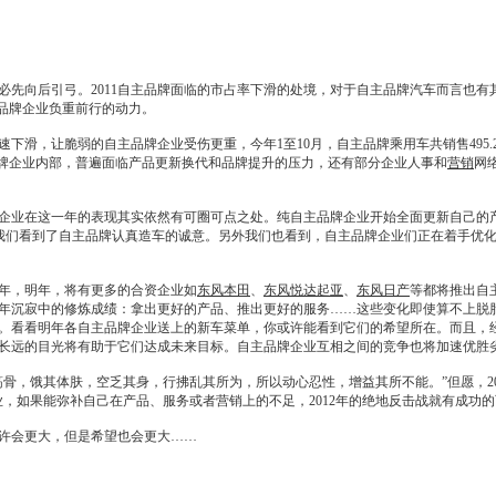
向后引弓。2011自主品牌面临的市占率下滑的处境，对于自主品牌汽车而言也有
主品牌企业负重前行的动力。
滑，让脆弱的自主品牌企业受伤更重，今年1至10月，自主品牌乘用车共销售495.2
自主品牌企业内部，普遍面临产品更新换代和品牌提升的压力，还有部分企业人事和
营销
网
业在这一年的表现其实依然有可圈可点之处。纯自主品牌企业开始全面更新自己的产
我们看到了自主品牌认真造车的诚意。另外我们也看到，自主品牌企业们正在着手优
年，明年，将有更多的合资企业如
东风本田
、
东风悦达起亚
、
东风日产
等都将推出自
年沉寂中的修炼成绩：拿出更好的产品、推出更好的服务……这些变化即使算不上脱
。看看明年各自主品牌企业送上的
新车
菜单，你或许能看到它们的希望所在。而且，
长远的目光将有助于它们达成未来目标。自主品牌企业互相之间的竞争也将加速优胜
，饿其体肤，空乏其身，行拂乱其所为，所以动心忍性，增益其所不能。”但愿，20
业，如果能弥补自己在产品、服务或者
营销
上的不足，2012年的绝地反击战就有成功
或许会更大，但是希望也会更大……