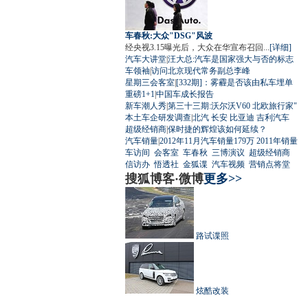
车春秋:大众"DSG"风波
经央视3.15曝光后，大众在华宣布召回...
[详细]
汽车大讲堂
|
汪大总:汽车是国家强大与否的标志
车领袖
|
访问北京现代常务副总李峰
星期三会客室
|
[332期]：雾霾是否该由私车埋单
重磅1+1
|
中国车成长报告
新车潮人秀
|
第三十三期:沃尔沃V60 北欧旅行家"
本土车企研发调查
|
北汽
长安
比亚迪
吉利汽车
超级经销商
|
保时捷的辉煌该如何延续？
汽车销量
|
2012年11月汽车销量179万
2011年销量
车访间
会客室
车春秋
三博演议
超级经销商
信访办
悟透社
金狐谍
汽车视频
营销点将堂
搜狐博客·微博
更多>>
路试谍照
炫酷改装