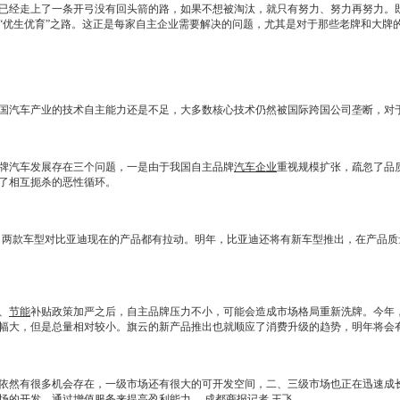
已经走上了一条开弓没有回头箭的路，如果不想被淘汰，就只有努力、努力再努力。
“优生优育”之路。这正是每家自主企业需要解决的问题，尤其是对于那些老牌和大牌
汽车产业的技术自主能力还是不足，大多数核心技术仍然被国际跨国公司垄断，对
汽车发展存在三个问题，一是由于我国自主品牌
汽车企业
重视规模扩张，疏忽了品
了相互扼杀的恶性循环。
，两款车型对
比亚迪
现在的产品都有拉动。明年，
比亚迪
还将有
新车
型推出，在产品质
、
节能
补贴政策加严之后，自主品牌压力不小，可能会造成市场格局重新洗牌。今年
幅大，但是总量相对较小。
旗云
的新产品推出也就顺应了消费升级的趋势，明年将会
然有很多机会存在，一级市场还有很大的可开发空间，二、三级市场也正在迅速成长
场的开发，通过增值服务来提高盈利能力。 成都商报记者 王飞