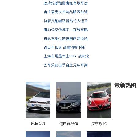
政府难以预测出租市场平衡
自主若无技术与品牌没前途
协管员配喊话器治行人违章
电动公交低成本—在线充电
概念车地位窘迫国内需谨慎
进口车低迷 高端消费下降
上海车展显本土SUV 战味浓
公车采购出手自主元年可期
最新热图
Polo GTI
迈巴赫S600
罗密欧4C