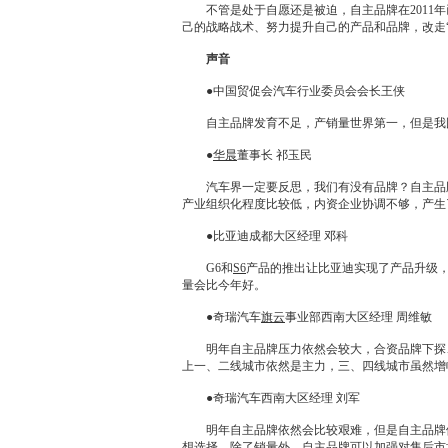
不管是处于自愿还是被迫，自主品牌在2011年
己的战略战术、努力提升自己的产品和品牌，改走
声音
●中国贸促会汽车行业委员会会长王侠
自主品牌发育不足，产销量世界第一，但是我国
●
华晨
董事长 祁玉民
汽车界一定要反思，我们有没有品牌？自主品牌
产业组织化程度比较低，内资企业协调不够，产生
●
比亚迪
成都大区经理 邓科
G6
和
S6
产品的推出让
比亚迪
实现了产品升级
量会比今年好。
●
奇瑞
汽车
旗云
事业部西南大区经理 周维敏
明年自主品牌压力依然会较大，合资品牌下探
上一、二线城市依然是主力，三、四线城市虽然增
●
奇瑞
汽车西南大区经理 刘军
明年自主品牌依然会比较艰难，但是自主品牌依
想选择，除了销量外，自主品牌可以加强对售后市