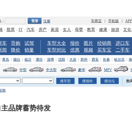
车商宝
|
手机版
|
AP
码：
注册
频
-
股票
-
IT
-
汽车
-
房产
-
家居
-
女人
-
母婴
-
教育
-
健康
-
旅游
-
文化
新车
导购
试驾
车型大全
报价
图片
经销商
进口车
新闻
降价
销量
车型对比
优惠
视频
买车宝
二手车
|
青岛
|
烟台
|
临沂
|
潍坊
|
淄博
|
沈阳
|
大连
|
郑州
|
西安
|
长春
|
哈尔滨
|
中型
中大型
豪华
MPV
热
新闻
年自主品牌蓄势待发