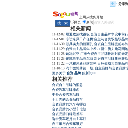
分享
上网从搜狗开始
网页
新闻
相关新闻
11-12-02
·
规避政策找跳板 合资自主品牌争议中前
11-12-01
·
专访东风日产任勇:自主与合资双核双品
11-11-30
·
颇具实力的新面孔 合资自主品牌提前布
11-11-29
·
合资自主品牌集中发力 新生势力跑马圈
11-11-28
·
访冯兴亚:广丰合资自主品牌推出时间未
11-11-23
·
传统自主品牌沉寂 新兴自主品牌集体狂
11-11-22
·
一汽布局新品牌架构 目标做成大自主品
11-10-13
·
汽车微博秀第十期: 自主品牌与合资品牌(
更多关于
合资 品牌
的新闻>>
相关推荐
合资自主品牌的消息
合资汽车品牌排名
中外合资汽车品牌
十万内的合资品牌车
合资品牌的汽车有哪些
合资品牌的小型车比较
合资品牌口碑最差车
选合资车还是自主车好
自主车与合资车谁好