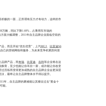
其积极的一面，正所谓有压力才有动力，这样的市
8万辆，同比下降1.69%，占乘用车市场的
络方面大幅调整，2011年自主品牌企业面临空前的
品，而且开始“优生优育”，上汽
MG3
、
比亚迪S6
化自己的
营销
网络和服务，为未来竞争积累胜利资
主品牌产品，而
奇瑞
、
比亚迪
、
吉利
等企业将在这
胎换骨，至少也能让你耳目一新，或许能让你改变
经过历练而变得更加成熟的自主品牌企业会更深层
劣汰，最终让自主品牌整体水平得以提升。
11年，自主品牌的磨难能让其褪去过去“黄金十
的可能。