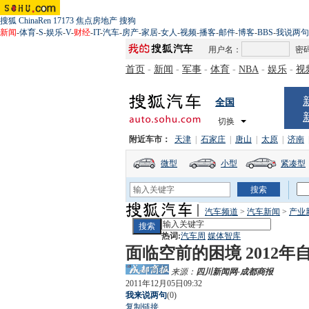
搜狐
ChinaRen
17173
焦点房地产
搜狗
新闻
-
体育
-
S
-
娱乐
-
V
-
财经
-
IT
-
汽车
-
房产
-
家居
-
女人
-
视频
-
播客
-
邮件
-
博客
-
BBS
-
我说两句
用户名：
密
首页
-
新闻
-
军事
-
体育
-
NBA
-
娱乐
-
视
全国
切换
附近车市：
天津
|
石家庄
|
唐山
|
太原
|
济南
微型
小型
紧凑型
汽车频道
>
汽车新闻
>
产业
热词:
汽车周
媒体智库
面临空前的困境 2012
来源：
四川新闻网-成都商报
2011年12月05日09:32
我来说两句
(
0
)
复制链接