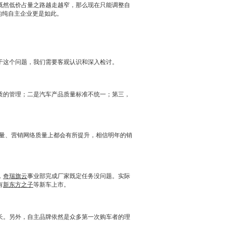
既然低价占量之路越走越窄，那么现在只能调整自
的纯自主企业更是如此。
于这个问题，我们需要客观认识和深入检讨。
质的管理；二是汽车产品质量标准不统一；第三，
量、
营销
网络质量上都会有所提升，相信明年的销
，
奇瑞旗云
事业部完成厂家既定任务没问题。实际
有
新东方之子
等
新车
上市。
。另外，自主品牌依然是众多第一次购车者的理