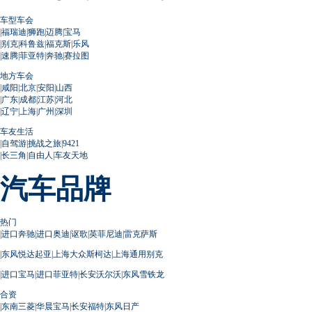
车型车会
|
福瑞迪
|
狮跑
|
迈腾
|
宝马
|
别克
|
科鲁兹
|
福克斯
|
乐风
|
速腾
|
菲亚特
|
奔驰
|
赛拉图
地方车会
|
咸阳
|
北京
|
安阳
|
山西
|
广东
|
成都
|
江苏
|
河北
|
辽宁
|
上海
|
广州
|
深圳
车友生活
|
自驾游
|
挑战之旅
|
9421
|
长三角
|
自由人
|
车友天地
汽车品牌
热门
|
进口奔驰
|
进口奥迪
|
讴歌
|
英菲尼迪
|
雷克萨斯
|
东风悦达起亚
|
上海大众斯柯达
|
上海通用别克
|
进口宝马
|
进口菲亚特
|
长安沃尔沃
|
东风雪铁龙
合资
|
东南三菱
|
华晨宝马
|
长安福特
|
东风日产