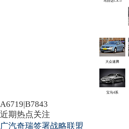
马自达CX-3
大众速腾
宝马4系
A6719|B7843
近期热点关注
广汽奇瑞签署战略联盟