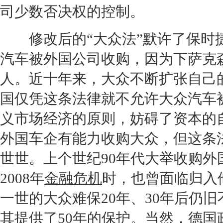
司少数否决权的控制。
修改后的“
大众
法”默许了
保时
汽车
被外国公司收购，因为下萨克
人。近十年来，
大众
不断扩张自己
国仅凭这条法律就不允许
大众汽车
义市场经济的原则，妨碍了资本的
外国车企有能力收购
大众
，但这条
世世。上个世纪90年代大举收购外
2008
年
金融危机
时，也曾面临归入
一世的
大众
难保20年、30年后仍
其提供了50年的保护。当然，德国