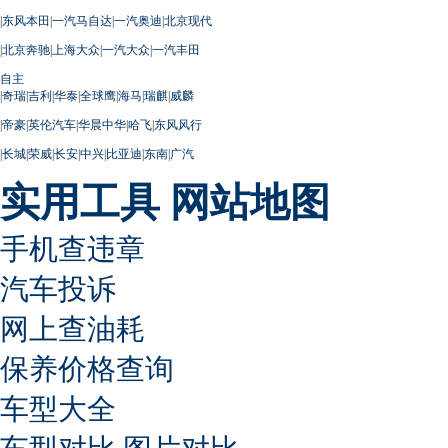
|
东风本田
|
一汽马自达
|
一汽奥迪
|
北京现代
|
北京奔驰
|
上海大众
|
一汽大众
|
一汽丰田
自主
|
奇瑞
|
吉利
|
华泰
|
全球鹰
|
海马
|
瑞麒
|
威麟
|
帝豪
|
英伦汽车
|
华晨中华
|
哈飞
|
东风风行
|
长城
|
荣威
|
长安
|
中兴
|
比亚迪
|
东南
|
广汽
实用工具
网站地图
手机查违章
汽车投诉
网上查油耗
保养价格查询
车型大全