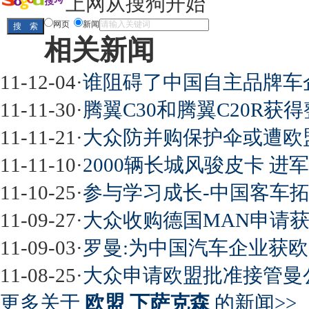
上网从搜狗开始
网页
新闻
相关新闻
11-12-04
·
谁阻碍了中国自主品牌车
11-11-30
·
腾翼C30和腾翼C20R获
11-11-21
·
大众防并购保护伞或遭欧
11-11-10
·
2000辆长城风骏皮卡 
11-10-25
·
参与学习成长-中国客车
11-09-27
·
大众收购德国MAN申请
11-09-03
·
罗曼:为中国汽车企业获
11-08-25
·
大众申请欧盟批准接管曼
更多关于
欧盟 下萨克森
的新闻>>