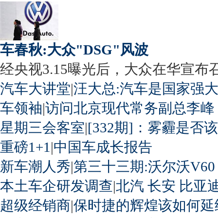
车春秋:大众"DSG"风波
经央视3.15曝光后，大众在华宣布召回
汽车大讲堂
|
汪大总:汽车是国家强
车领袖
|
访问北京现代常务副总李峰
星期三会客室
|
[332期]：雾霾是否
重磅1+1
|
中国车成长报告
新车潮人秀
|
第三十三期:沃尔沃V60
本土车企研发调查
|
北汽
长安
比亚
超级经销商
|
保时捷的辉煌该如何延