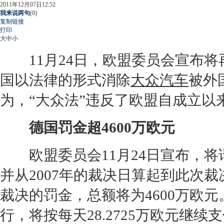
2011年12月07日12:52
我来说两句
(
0
)
复制链接
打印
大
中
小
11月24日，欧盟委员会宣布将
国以法律的形式消除
大众汽车
被外
为，“
大众
法”违反了欧盟自成立以
德国罚金超4600万欧元
欧盟委员会11月24日宣布，将
并从2007年的裁决日算起到此次裁
裁决的罚金，总额将为4600万欧
行，将按每天28.2725万欧元继