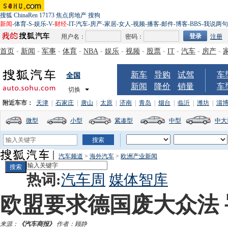
搜狐
ChinaRen
17173
焦点房地产
搜狗
新闻
-
体育
-
S
-
娱乐
-
V
-
财经
-
IT
-
汽车
-
房产
-
家居
-
女人
-
视频
-
播客
-
邮件
-
博客
-
BBS
-
我说两句
用户名：
密码：
注册
首页
-
新闻
-
军事
-
体育
-
NBA
-
娱乐
-
视频
-
股票
-
IT
-
汽车
-
房产
-
新车
导购
试驾
车
全国
新闻
降价
销量
车
切换
附近车市：
天津
|
石家庄
|
唐山
|
太原
|
济南
|
青岛
|
烟台
|
临沂
|
潍坊
|
淄
微型
小型
紧凑型
中型
中大
汽车频道
>
海外汽车
>
欧洲产业新闻
热词:
汽车周
媒体智库
欧盟要求德国废大众法 
来源：
《汽车商报》
作者：顾静