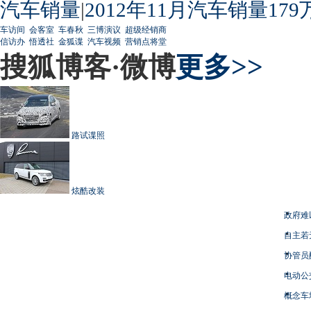
汽车销量
|
2012年11月汽车销量179
车访间
会客室
车春秋
三博演议
超级经销商
信访办
悟透社
金狐谍
汽车视频
营销点将堂
搜狐博客·微博
更多>>
路试谍照
炫酷改装
政府难
自主若
协管员
电动公
概念车