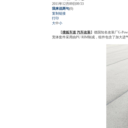
2011年12月09日09:53
我来说两句
(
0
)
复制链接
打印
大
中
小
【
搜狐车迷
汽车改装
】德国知名改装厂G-Pow
宽体套件采用由PU RIM制成，组件包含了加大