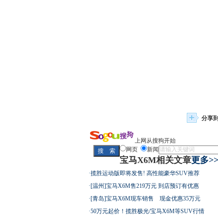
分享
上网从搜狗开始
网页
新闻
宝马X6M相关文章
更多>
·
揽胜运动版即将发售! 高性能豪华SUV推荐
·
[温州]宝马X6M售219万元 到店预订有优惠
·
[青岛]宝马X6M现车销售 现金优惠35万元
·
50万元起价！揽胜极光/宝马X6M等SUV行情