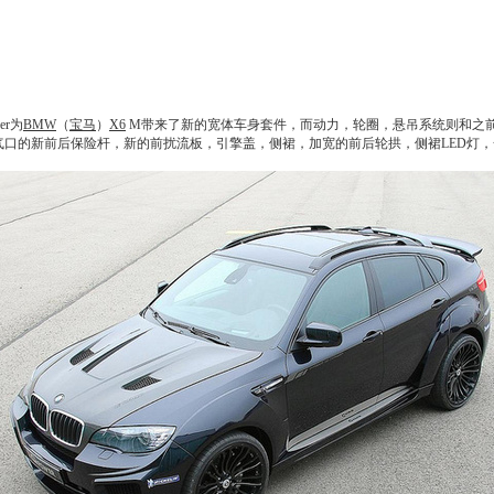
er为
BMW
（
宝马
）
X6
M带来了新的宽体车身套件，而动力，轮圈，悬吊系统则和之前的G
进气口的新前后保险杆，新的前扰流板，引擎盖，侧裙，加宽的前后轮拱，侧裙LED灯