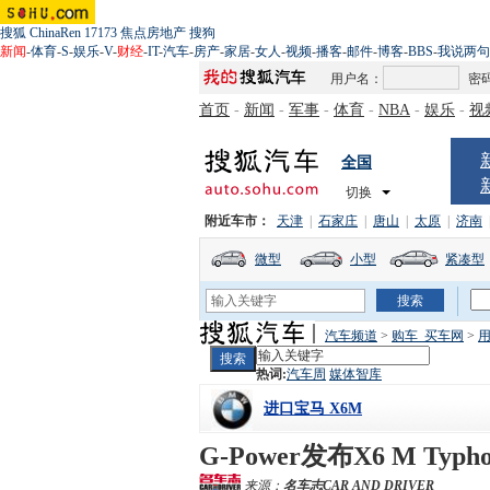
搜狐
ChinaRen
17173
焦点房地产
搜狗
新闻
-
体育
-
S
-
娱乐
-
V
-
财经
-
IT
-
汽车
-
房产
-
家居
-
女人
-
视频
-
播客
-
邮件
-
博客
-
BBS
-
我说两句
用户名：
密
首页
-
新闻
-
军事
-
体育
-
NBA
-
娱乐
-
视
全国
切换
附近车市：
天津
|
石家庄
|
唐山
|
太原
|
济南
微型
小型
紧凑型
汽车频道
>
购车_买车网
>
用
热词:
汽车周
媒体智库
进口宝马 X6M
G-Power发布X6 M Ty
来源：
名车志CAR AND DRIVER