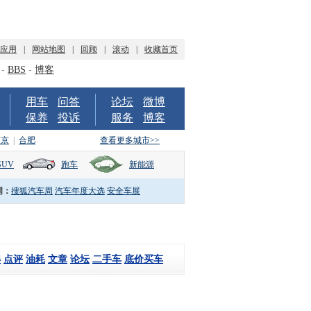
P应用
|
网站地图
|
回顾
|
滚动
|
收藏首页
-
BBS
-
博客
用车
问答
论坛
微博
保养
投诉
服务
博客
南京
|
合肥
查看更多城市>>
SUV
跑车
新能源
词：
搜狐汽车周
汽车年度大选
安全车展
解
点评
油耗
文章
论坛
二手车
底价买车