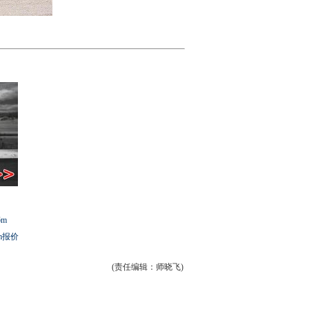
6m
0m报价
(责任编辑：师晓飞)