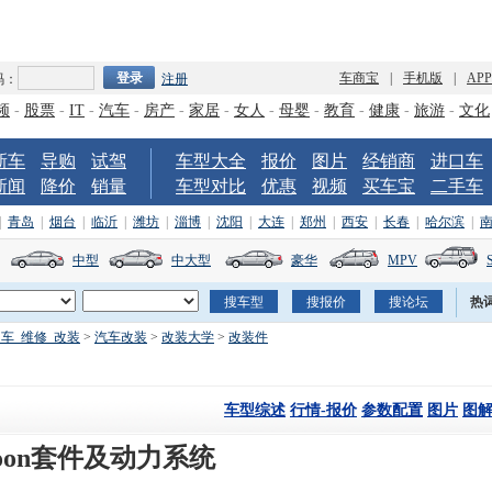
车商宝
|
手机版
|
AP
码：
注册
频
-
股票
-
IT
-
汽车
-
房产
-
家居
-
女人
-
母婴
-
教育
-
健康
-
旅游
-
文化
新车
导购
试驾
车型大全
报价
图片
经销商
进口车
新闻
降价
销量
车型对比
优惠
视频
买车宝
二手车
|
青岛
|
烟台
|
临沂
|
潍坊
|
淄博
|
沈阳
|
大连
|
郑州
|
西安
|
长春
|
哈尔滨
|
中型
中大型
豪华
MPV
热
车_维修_改装
>
汽车改装
>
改装大学
>
改装件
车型综述
行情-报价
参数配置
图片
图
phoon套件及动力系统