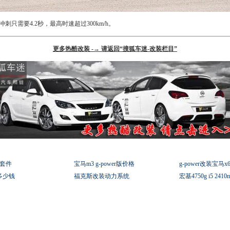
只需要4.2秒，最高时速超过300km/h。
更多热酷改装 -→ 请返回“搜狐车迷-改装栏目”
装套件
宝马m3 g-power版价格
g-power改装宝马x
on多少钱
福克斯改装动力系统
宏基4750g i5 241