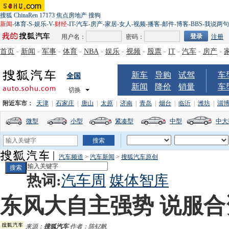
搜狐
ChinaRen
17173
焦点房地产
搜狗
新闻
-
体育
-
S
-
娱乐
-
V
-
财经
-
IT
-
汽车
-
房产
-
家居
-
女人
-
视频
-
播客
-
邮件
-
博客
-
BBS
-
我说两句
用户名：
密码：
注册
首页
-
新闻
-
军事
-
体育
-
NBA
-
娱乐
-
视频
-
股票
-
IT
-
汽车
-
房产
-
新车
导购
试驾
车
全国
新闻
降价
销量
车
切换
附近车市：
天津
|
石家庄
|
唐山
|
太原
|
济南
|
青岛
|
烟台
|
临沂
|
潍坊
|
淄
微型
小型
紧凑型
中型
中大
汽车频道
>
汽车新闻
>
搜狐汽车原创
热词:
汽车周
媒体智库
东风大自主强势 说服合
来源：
搜狐汽车
作者：陈钇帆