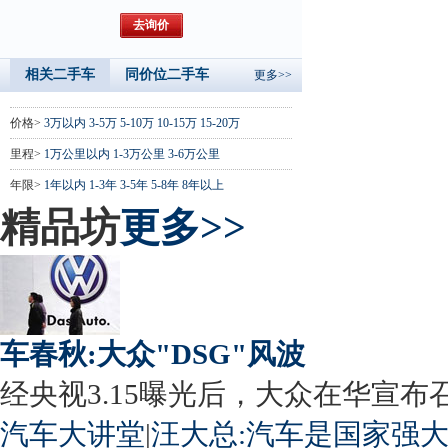
相关二手车
同价位二手车
更多>>
价格>
3万以内
3-5万
5-10万
10-15万
15-20万
里程>
1万公里以内
1-3万公里
3-6万公里
年限>
1年以内
1-3年
3-5年
5-8年
8年以上
精品坊
更多>>
车春秋:大众"DSG"风波
经央视3.15曝光后，大众在华宣布召回
汽车大讲堂
|
汪大总:汽车是国家强