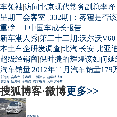
车领袖
|
访问北京现代常务副总李峰
星期三会客室
|
[332期]：雾霾是否
重磅1+1
|
中国车成长报告
新车潮人秀
|
第三十三期:沃尔沃V60
本土车企研发调查
|
北汽
长安
比亚
超级经销商
|
保时捷的辉煌该如何延
汽车销量
|
2012年11月汽车销量179
车访间
会客室
车春秋
三博演议
超级经销商
信访办
悟透社
金狐谍
汽车视频
营销点将堂
搜狐博客·微博
更多>>
路试谍照