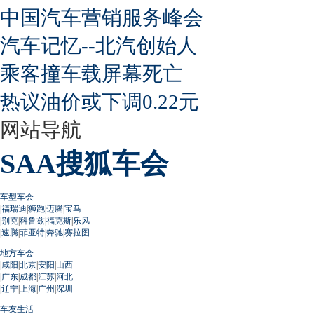
中国汽车营销服务峰会
汽车记忆--北汽创始人
乘客撞车载屏幕死亡
热议油价或下调0.22元
网站导航
SAA搜狐车会
车型车会
|
福瑞迪
|
狮跑
|
迈腾
|
宝马
|
别克
|
科鲁兹
|
福克斯
|
乐风
|
速腾
|
菲亚特
|
奔驰
|
赛拉图
地方车会
|
咸阳
|
北京
|
安阳
|
山西
|
广东
|
成都
|
江苏
|
河北
|
辽宁
|
上海
|
广州
|
深圳
车友生活