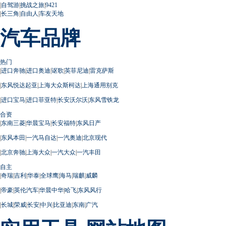
|
自驾游
|
挑战之旅
|
9421
|
长三角
|
自由人
|
车友天地
汽车品牌
热门
|
进口奔驰
|
进口奥迪
|
讴歌
|
英菲尼迪
|
雷克萨斯
|
东风悦达起亚
|
上海大众斯柯达
|
上海通用别克
|
进口宝马
|
进口菲亚特
|
长安沃尔沃
|
东风雪铁龙
合资
|
东南三菱
|
华晨宝马
|
长安福特
|
东风日产
|
东风本田
|
一汽马自达
|
一汽奥迪
|
北京现代
|
北京奔驰
|
上海大众
|
一汽大众
|
一汽丰田
自主
|
奇瑞
|
吉利
|
华泰
|
全球鹰
|
海马
|
瑞麒
|
威麟
|
帝豪
|
英伦汽车
|
华晨中华
|
哈飞
|
东风风行
|
长城
|
荣威
|
长安
|
中兴
|
比亚迪
|
东南
|
广汽