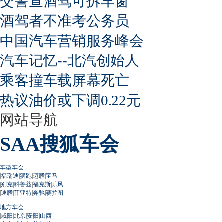
交警查酒驾可拆车窗
酒驾者不准考公务员
中国汽车营销服务峰会
汽车记忆--北汽创始人
乘客撞车载屏幕死亡
热议油价或下调0.22元
网站导航
SAA搜狐车会
车型车会
|
福瑞迪
|
狮跑
|
迈腾
|
宝马
|
别克
|
科鲁兹
|
福克斯
|
乐风
|
速腾
|
菲亚特
|
奔驰
|
赛拉图
地方车会
|
咸阳
|
北京
|
安阳
|
山西