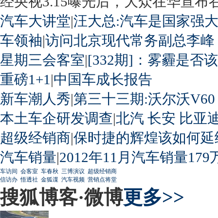
经央视3.15曝光后，大众在华宣布召回
汽车大讲堂
|
汪大总:汽车是国家强
车领袖
|
访问北京现代常务副总李峰
星期三会客室
|
[332期]：雾霾是否
重磅1+1
|
中国车成长报告
新车潮人秀
|
第三十三期:沃尔沃V60
本土车企研发调查
|
北汽
长安
比亚
超级经销商
|
保时捷的辉煌该如何延
汽车销量
|
2012年11月汽车销量179
车访间
会客室
车春秋
三博演议
超级经销商
信访办
悟透社
金狐谍
汽车视频
营销点将堂
搜狐博客·微博
更多>>