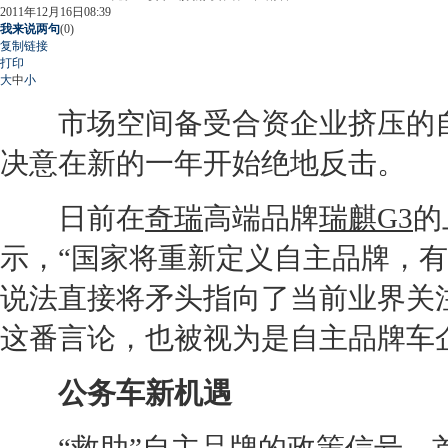
2011年12月16日08:39
我来说两句
(
0
)
复制链接
打印
大
中
小
市场空间备受合资企业挤压的自
决意在新的一年开始绝地反击。
日前在
奇瑞
高端品牌
瑞麒G3
的
示，“国家将重新定义自主品牌，
说法直接将矛头指向了当前业界关
这番言论，也被视为是自主品牌车
公务车新机遇