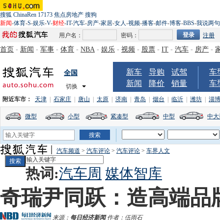
搜狐
ChinaRen
17173
焦点房地产
搜狗
新闻
-
体育
-
S
-
娱乐
-
V
-
财经
-
IT
-
汽车
-
房产
-
家居
-
女人
-
视频
-
播客
-
邮件
-
博客
-
BBS
-
我说两句
用户名：
密码：
注册
首页
-
新闻
-
军事
-
体育
-
NBA
-
娱乐
-
视频
-
股票
-
IT
-
汽车
-
房产
-
新车
导购
试驾
车
全国
新闻
降价
销量
车
切换
附近车市：
天津
|
石家庄
|
唐山
|
太原
|
济南
|
青岛
|
烟台
|
临沂
|
潍坊
|
淄
微型
小型
紧凑型
中型
中大
汽车频道
>
汽车评论
>
汽车评论
>
车界人文
热词:
汽车周
媒体智库
奇瑞尹同跃：造高端品
来源：
每日经济新闻
作者：伍雨石