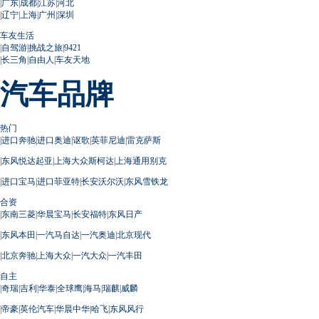
|
广东
|
成都
|
江苏
|
河北
|
辽宁
|
上海
|
广州
|
深圳
车友生活
|
自驾游
|
挑战之旅
|
9421
|
长三角
|
自由人
|
车友天地
汽车品牌
热门
|
进口奔驰
|
进口奥迪
|
讴歌
|
英菲尼迪
|
雷克萨斯
|
东风悦达起亚
|
上海大众斯柯达
|
上海通用别克
|
进口宝马
|
进口菲亚特
|
长安沃尔沃
|
东风雪铁龙
合资
|
东南三菱
|
华晨宝马
|
长安福特
|
东风日产
|
东风本田
|
一汽马自达
|
一汽奥迪
|
北京现代
|
北京奔驰
|
上海大众
|
一汽大众
|
一汽丰田
自主
|
奇瑞
|
吉利
|
华泰
|
全球鹰
|
海马
|
瑞麒
|
威麟
|
帝豪
|
英伦汽车
|
华晨中华
|
哈飞
|
东风风行