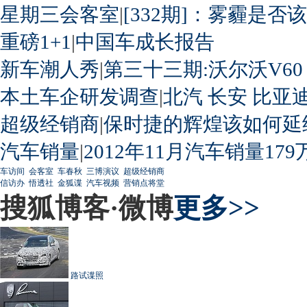
星期三会客室
|
[332期]：雾霾是否
重磅1+1
|
中国车成长报告
新车潮人秀
|
第三十三期:沃尔沃V60
本土车企研发调查
|
北汽
长安
比亚
超级经销商
|
保时捷的辉煌该如何延
汽车销量
|
2012年11月汽车销量179
车访间
会客室
车春秋
三博演议
超级经销商
信访办
悟透社
金狐谍
汽车视频
营销点将堂
搜狐博客·微博
更多>>
路试谍照