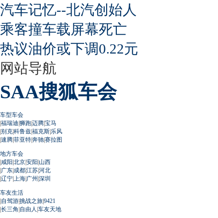
汽车记忆--北汽创始人
乘客撞车载屏幕死亡
热议油价或下调0.22元
网站导航
SAA搜狐车会
车型车会
|
福瑞迪
|
狮跑
|
迈腾
|
宝马
|
别克
|
科鲁兹
|
福克斯
|
乐风
|
速腾
|
菲亚特
|
奔驰
|
赛拉图
地方车会
|
咸阳
|
北京
|
安阳
|
山西
|
广东
|
成都
|
江苏
|
河北
|
辽宁
|
上海
|
广州
|
深圳
车友生活
|
自驾游
|
挑战之旅
|
9421
|
长三角
|
自由人
|
车友天地