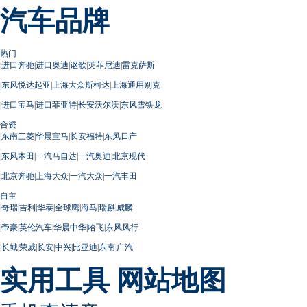
汽车品牌
热门
|
进口奔驰
|
进口奥迪
|
讴歌
|
英菲尼迪
|
雷克萨斯
|
东风悦达起亚
|
上海大众斯柯达
|
上海通用别克
|
进口宝马
|
进口菲亚特
|
长安沃尔沃
|
东风雪铁龙
合资
|
东南三菱
|
华晨宝马
|
长安福特
|
东风日产
|
东风本田
|
一汽马自达
|
一汽奥迪
|
北京现代
|
北京奔驰
|
上海大众
|
一汽大众
|
一汽丰田
自主
|
奇瑞
|
吉利
|
华泰
|
全球鹰
|
海马
|
瑞麒
|
威麟
|
帝豪
|
英伦汽车
|
华晨中华
|
哈飞
|
东风风行
|
长城
|
荣威
|
长安
|
中兴
|
比亚迪
|
东南
|
广汽
实用工具
网站地图