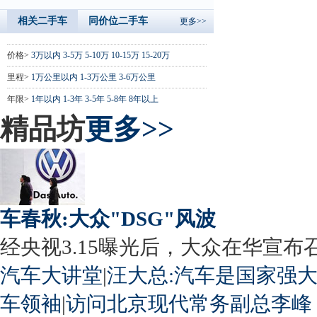
相关二手车
同价位二手车
更多>>
价格>
3万以内
3-5万
5-10万
10-15万
15-20万
里程>
1万公里以内
1-3万公里
3-6万公里
年限>
1年以内
1-3年
3-5年
5-8年
8年以上
精品坊
更多>>
车春秋:大众"DSG"风波
经央视3.15曝光后，大众在华宣布召回
汽车大讲堂
|
汪大总:汽车是国家强
车领袖
|
访问北京现代常务副总李峰