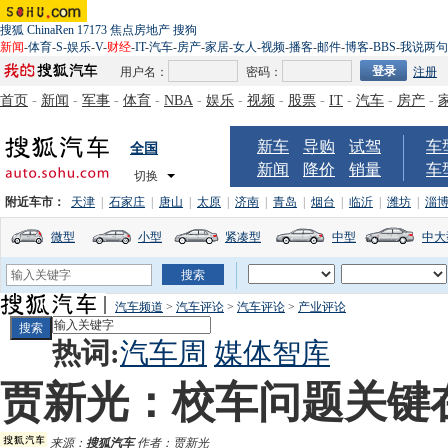
搜狐
ChinaRen
17173
焦点房地产
搜狗
新闻
-
体育
-
S
-
娱乐
-
V
-
财经
-
IT
-
汽车
-
房产
-
家居
-
女人
-
视频
-
播客
-
邮件
-
博客
-
BBS
-
我说两句
用户名：
密码：
注册
首页
-
新闻
-
军事
-
体育
-
NBA
-
娱乐
-
视频
-
股票
-
IT
-
汽车
-
房产
-
新车
导购
试驾
车
全国
新闻
降价
销量
车
切换
附近车市：
天津
|
石家庄
|
唐山
|
太原
|
济南
|
青岛
|
烟台
|
临沂
|
潍坊
|
淄
微型
小型
紧凑型
中型
中大
汽车频道
>
汽车评论
>
汽车评论
>
产业评论
热词:
汽车周
媒体智库
贾新光：校车问题关键在 
来源：
搜狐汽车
作者：贾新光