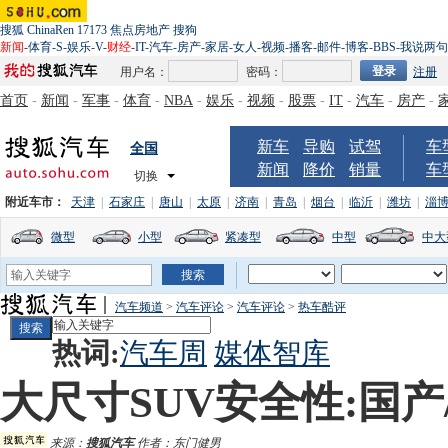
搜狐
ChinaRen
17173
焦点房地产
搜狗
新闻
-
体育
-
S
-
娱乐
-
V
-
财经
-
IT
-
汽车
-
房产
-
家居
-
女人
-
视频
-
播客
-
邮件
-
博客
-
BBS
-
我说两句
用户名：
密码：
注册
首页
-
新闻
-
军事
-
体育
-
NBA
-
娱乐
-
视频
-
股票
-
IT
-
汽车
-
房产
-
新车
导购
试驾
车
全国
新闻
降价
销量
车
切换
附近车市：
天津
|
石家庄
|
唐山
|
太原
|
济南
|
青岛
|
烟台
|
临沂
|
潍坊
|
淄
微型
小型
紧凑型
中型
中大
汽车频道
>
汽车评论
>
汽车评论
>
热车酷评
热词:
汽车周
媒体智库
大尺寸SUV安全性:国
来源：
搜狐汽车
作者：东门健男