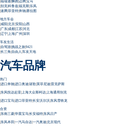
|
福瑞迪
|
狮跑
|
迈腾
|
宝马
|
别克
|
科鲁兹
|
福克斯
|
乐风
|
速腾
|
菲亚特
|
奔驰
|
赛拉图
地方车会
|
咸阳
|
北京
|
安阳
|
山西
|
广东
|
成都
|
江苏
|
河北
|
辽宁
|
上海
|
广州
|
深圳
车友生活
|
自驾游
|
挑战之旅
|
9421
|
长三角
|
自由人
|
车友天地
汽车品牌
热门
|
进口奔驰
|
进口奥迪
|
讴歌
|
英菲尼迪
|
雷克萨斯
|
东风悦达起亚
|
上海大众斯柯达
|
上海通用别克
|
进口宝马
|
进口菲亚特
|
长安沃尔沃
|
东风雪铁龙
合资
|
东南三菱
|
华晨宝马
|
长安福特
|
东风日产
|
东风本田
|
一汽马自达
|
一汽奥迪
|
北京现代