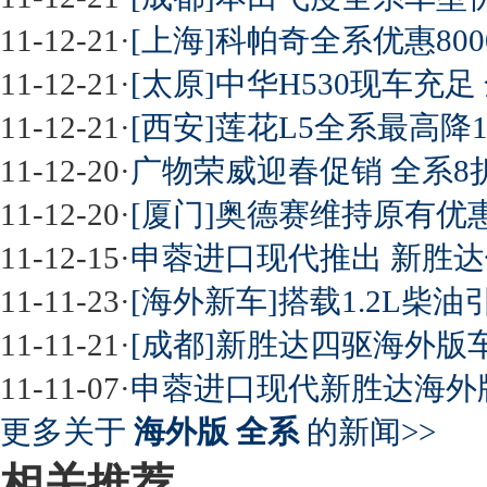
11-12-21
·
[上海]科帕奇全系优惠80
11-12-21
·
[太原]中华H530现车充足
11-12-21
·
[西安]莲花L5全系最高降1
11-12-20
·
广物荣威迎春促销 全系8折
11-12-20
·
[厦门]奥德赛维持原有优惠
11-12-15
·
申蓉进口现代推出 新胜
11-11-23
·
[海外新车]搭载1.2L柴油
11-11-21
·
[成都]新胜达四驱海外版
11-11-07
·
申蓉进口现代新胜达海外
更多关于
海外版 全系
的新闻>>
相关推荐