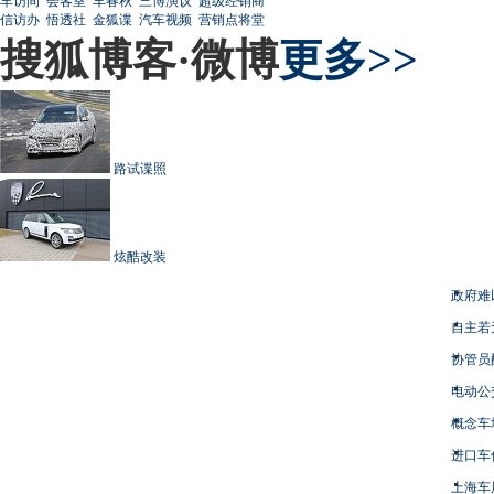
车访间
会客室
车春秋
三博演议
超级经销商
信访办
悟透社
金狐谍
汽车视频
营销点将堂
搜狐博客·微博
更多>>
路试谍照
炫酷改装
政府难
自主若
协管员
电动公
概念车
进口车
上海车