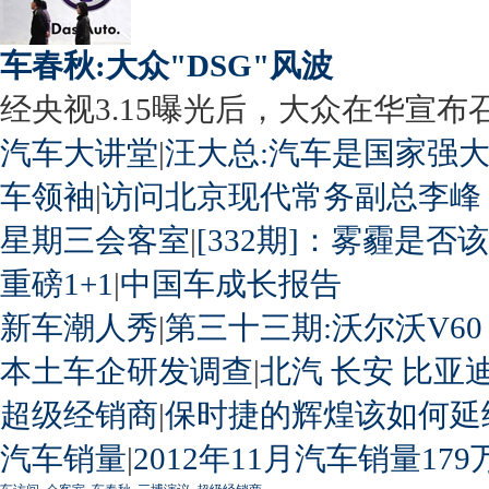
车春秋:大众"DSG"风波
经央视3.15曝光后，大众在华宣布召回
汽车大讲堂
|
汪大总:汽车是国家强
车领袖
|
访问北京现代常务副总李峰
星期三会客室
|
[332期]：雾霾是否
重磅1+1
|
中国车成长报告
新车潮人秀
|
第三十三期:沃尔沃V60
本土车企研发调查
|
北汽
长安
比亚
超级经销商
|
保时捷的辉煌该如何延
汽车销量
|
2012年11月汽车销量179