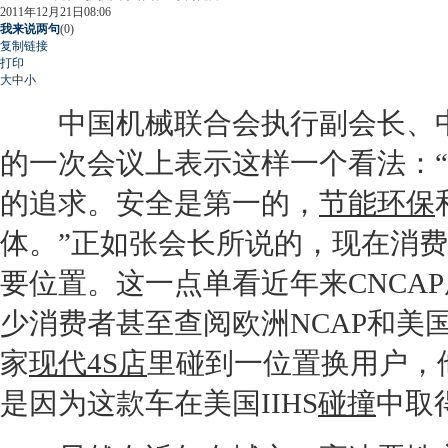
2011年12月21日08:06
我来说两句
(
0
)
复制链接
打印
大
中
小
中国机械联合会执行副会长、中
的一次会议上表示这样一个看法：
的追求。安全是第一的，
节能
环保
体。”正如张会长所说的，现在消
要位置。这一点单看近年来CNCA
少消费者甚至查阅欧洲NCAP和美国
家
现代
4S店
里碰到一位置换用户，
是因为这款车在美国IIHS
碰撞
中取