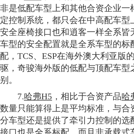
非是低配车型上和其他合资企业一
定控制系统，都只会在中高配车型
安全
座椅
接口也和
逍客
一样全系皆
车型的安全配置就是全系车型的标
配，TCS、
ES
P在海外澳大利亚版
驱，
奇骏
海外版的低配与顶配车型
别。
7.
哈弗H5
，相比于合资产品
哈
数量只能算得上是平均标准，与合
分车型还是提供了牵引力控制的选配
接口也是全系标配，而且非承载式