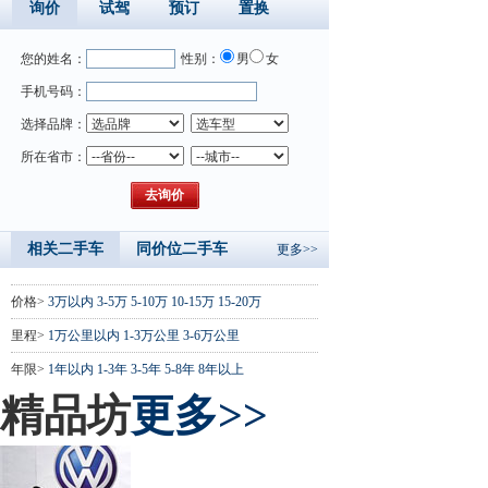
询价
试驾
预订
置换
您的姓名：
性别：
男
女
手机号码：
选择品牌：
所在省市：
相关二手车
同价位二手车
更多>>
价格>
3万以内
3-5万
5-10万
10-15万
15-20万
里程>
1万公里以内
1-3万公里
3-6万公里
年限>
1年以内
1-3年
3-5年
5-8年
8年以上
精品坊
更多>>