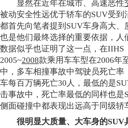
显然在近年在城市、高速恶性
被动安全性远优于轿车的
SUV
受到
都首先向笔者提到
SUV
车身高大、
也是他们最终选择的重要依据，人
数据似乎也证明了这一点，在IIH
2005~
2008
款乘用车车型在2006年至
中，多车相撞
事故
中驾驶员死亡率
车每百万辆死亡30人，最低的是
SU
击
事故
中，死亡率最低的同样也是
侧面
碰撞
中都表现出远高于同级轿
很明显大质量、大车身的
SUV