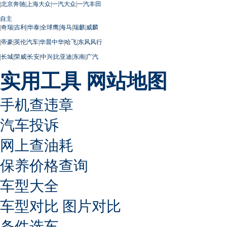
|
北京奔驰
|
上海大众
|
一汽大众
|
一汽丰田
自主
|
奇瑞
|
吉利
|
华泰
|
全球鹰
|
海马
|
瑞麒
|
威麟
|
帝豪
|
英伦汽车
|
华晨中华
|
哈飞
|
东风风行
|
长城
|
荣威
|
长安
|
中兴
|
比亚迪
|
东南
|
广汽
实用工具
网站地图
手机查违章
汽车投诉
网上查油耗
保养价格查询
车型大全
车型对比
图片对比
条件选车