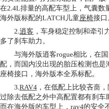
在2.4L排量的高配车型上，气囊
海外版标配的LATCH儿童
座椅
接口
2.
逍客
，车身稳定控制和牵引力
多了刹车助力。
与海外版
逍客
rogue相比，
配，而国内没出现的胎压检测也是
座椅
接口，海外版本全系标配。
3.
RAV4
，在低配上比较吝啬，
过除去低配之外中高配置都有刹车
而在海外版的车型上，
rav4
的安全