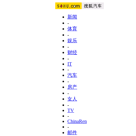
新闻
-
体育
-
娱乐
-
财经
-
IT
-
汽车
-
房产
-
女人
-
TV
-
ChinaRen
-
邮件