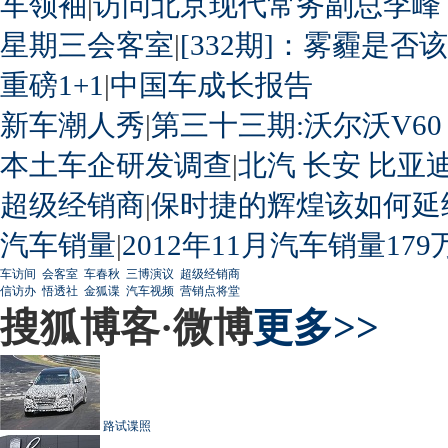
车领袖
|
访问北京现代常务副总李峰
星期三会客室
|
[332期]：雾霾是否
重磅1+1
|
中国车成长报告
新车潮人秀
|
第三十三期:沃尔沃V60
本土车企研发调查
|
北汽
长安
比亚
超级经销商
|
保时捷的辉煌该如何延
汽车销量
|
2012年11月汽车销量179
车访间
会客室
车春秋
三博演议
超级经销商
信访办
悟透社
金狐谍
汽车视频
营销点将堂
搜狐博客·微博
更多>>
路试谍照