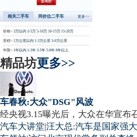
相关二手车
同价位二手车
更多>>
价格>
3万以内
3-5万
5-10万
10-15万
15-20万
里程>
1万公里以内
1-3万公里
3-6万公里
年限>
1年以内
1-3年
3-5年
5-8年
8年以上
精品坊
更多>>
车春秋:大众"DSG"风波
经央视3.15曝光后，大众在华宣布召回
汽车大讲堂
|
汪大总:汽车是国家强