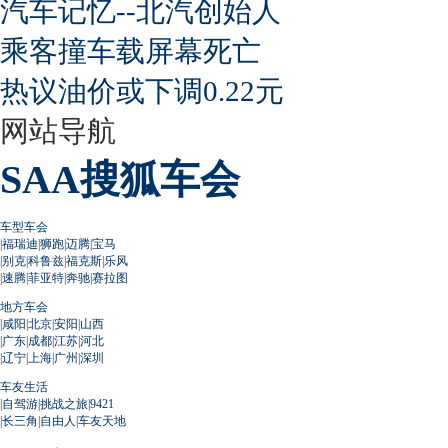
汽车记忆--北汽创始人
乘客撞车载屏幕死亡
热议油价或下调0.22元
网站导航
SAA搜狐车会
车型车会
|
福瑞迪
|
狮跑
|
迈腾
|
宝马
|
别克
|
科鲁兹
|
福克斯
|
乐风
|
速腾
|
菲亚特
|
奔驰
|
赛拉图
地方车会
|
咸阳
|
北京
|
安阳
|
山西
|
广东
|
成都
|
江苏
|
河北
|
辽宁
|
上海
|
广州
|
深圳
车友生活
|
自驾游
|
挑战之旅
|
9421
|
长三角
|
自由人
|
车友天地