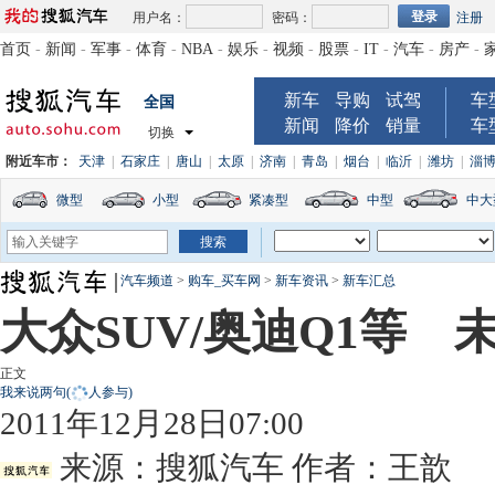
用户名：
密码：
注册
首页
-
新闻
-
军事
-
体育
-
NBA
-
娱乐
-
视频
-
股票
-
IT
-
汽车
-
房产
-
新车
导购
试驾
车
全国
新闻
降价
销量
车
切换
附近车市：
天津
|
石家庄
|
唐山
|
太原
|
济南
|
青岛
|
烟台
|
临沂
|
潍坊
|
淄
微型
小型
紧凑型
中型
中大
汽车频道
>
购车_买车网
>
新车资讯
>
新车汇总
大众SUV/奥迪Q1等 
正文
我来说两句
(
人参与)
2011年12月28日07:00
来源：
搜狐汽车
作者：王歆