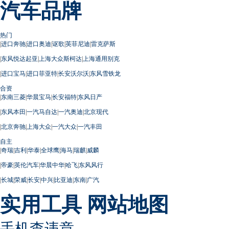
汽车品牌
热门
|
进口奔驰
|
进口奥迪
|
讴歌
|
英菲尼迪
|
雷克萨斯
|
东风悦达起亚
|
上海大众斯柯达
|
上海通用别克
|
进口宝马
|
进口菲亚特
|
长安沃尔沃
|
东风雪铁龙
合资
|
东南三菱
|
华晨宝马
|
长安福特
|
东风日产
|
东风本田
|
一汽马自达
|
一汽奥迪
|
北京现代
|
北京奔驰
|
上海大众
|
一汽大众
|
一汽丰田
自主
|
奇瑞
|
吉利
|
华泰
|
全球鹰
|
海马
|
瑞麒
|
威麟
|
帝豪
|
英伦汽车
|
华晨中华
|
哈飞
|
东风风行
|
长城
|
荣威
|
长安
|
中兴
|
比亚迪
|
东南
|
广汽
实用工具
网站地图
手机查违章