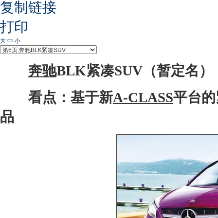
复制链接
打印
大
中
小
奔驰
BLK紧凑SUV（暂定名）
看点：基于新
A-CLASS
平台的
品