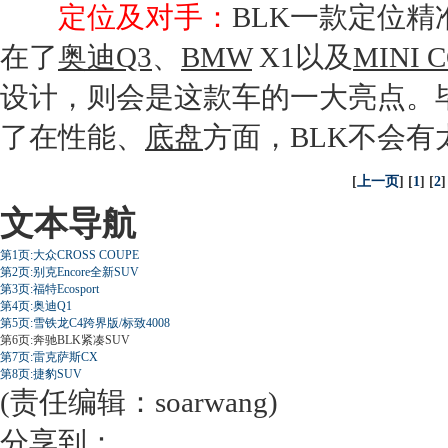
定位及对手：
BLK一款定位精准
在了
奥迪Q3
、
BMW
X1以及
MINI 
设计，则会是这款车的一大亮点。
了在性能、
底盘
方面，BLK不会
[
上一页
] [
1
] [
2
]
文本导航
第1页:大众CROSS COUPE
第2页:别克Encore全新SUV
第3页:福特Ecosport
第4页:奥迪Q1
第5页:雪铁龙C4跨界版/标致4008
第6页:奔驰BLK紧凑SUV
第7页:雷克萨斯CX
第8页:捷豹SUV
(责任编辑：soarwang)
分享到：