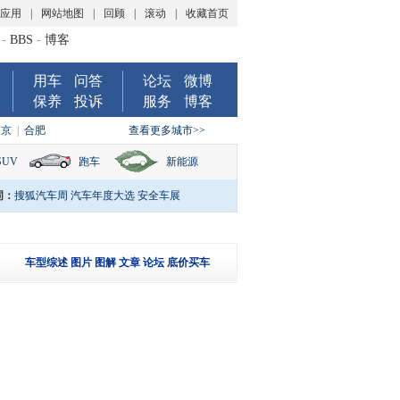
P应用
|
网站地图
|
回顾
|
滚动
|
收藏首页
-
BBS
-
博客
用车
问答
论坛
微博
保养
投诉
服务
博客
南京
|
合肥
查看更多城市>>
SUV
跑车
新能源
词：
搜狐汽车周
汽车年度大选
安全车展
车型综述
图片
图解
文章
论坛
底价买车