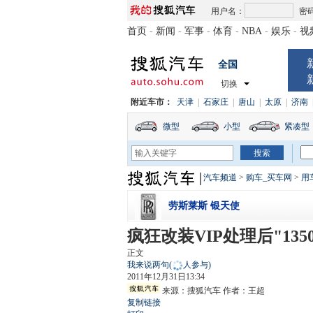
用户名：
密
首页
-
新闻
-
军事
-
体育
-
NBA
-
娱乐
-
视
全国
切换
附近车市：
天津
|
石家庄
|
唐山
|
太原
|
济南
微型
小型
紧凑型
汽车频道
>
购车_买车网
>
用
劳斯莱斯 银天使
疯狂改装VIP处理后"13
正文
我来说两句
(
人参与)
2011年12月31日13:34
来源：
搜狐汽车
作者：王超
复制链接