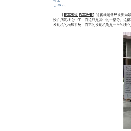
打印
大
中
小
【
用车频道
汽车改装
】这辆就是曾经被誉为
没在挡泥板之中了，而这只是其中的一部分。这辆
发动机
的增压系统，而它的
发动机
则是一台9.4升