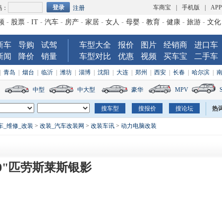
车商宝
|
手机版
|
AP
码：
注册
频
-
股票
-
IT
-
汽车
-
房产
-
家居
-
女人
-
母婴
-
教育
-
健康
-
旅游
-
文化
新车
导购
试驾
车型大全
报价
图片
经销商
进口车
新闻
降价
销量
车型对比
优惠
视频
买车宝
二手车
|
青岛
|
烟台
|
临沂
|
潍坊
|
淄博
|
沈阳
|
大连
|
郑州
|
西安
|
长春
|
哈尔滨
|
中型
中大型
豪华
MPV
热
车_维修_改装
>
改装_汽车改装网
>
改装车讯
>
动力电脑改装
50"匹劳斯莱斯银影