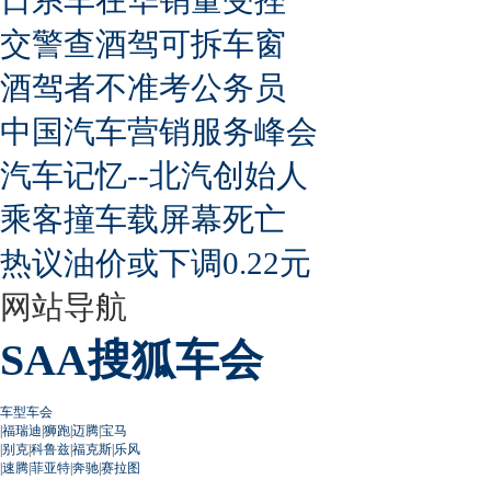
交警查酒驾可拆车窗
酒驾者不准考公务员
中国汽车营销服务峰会
汽车记忆--北汽创始人
乘客撞车载屏幕死亡
热议油价或下调0.22元
网站导航
SAA搜狐车会
车型车会
|
福瑞迪
|
狮跑
|
迈腾
|
宝马
|
别克
|
科鲁兹
|
福克斯
|
乐风
|
速腾
|
菲亚特
|
奔驰
|
赛拉图