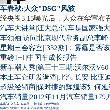
车春秋:大众"DSG"风波
经央视3.15曝光后，大众在华宣布召回
汽车大讲堂
|
汪大总:汽车是国家强
车领袖
|
访问北京现代常务副总李峰
星期三会客室
|
[332期]：雾霾是否
重磅1+1
|
中国车成长报告
新车潮人秀
|
第三十三期:沃尔沃V60
本土车企研发调查
|
北汽
长安
比亚
超级经销商
|
保时捷的辉煌该如何延
汽车销量
|
2012年11月汽车销量179
车访间
会客室
车春秋
三博演议
超级经销商
信访办
悟透社
金狐谍
汽车视频
营销点将堂