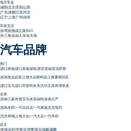
地方车会
|
咸阳
|
北京
|
安阳
|
山西
|
广东
|
成都
|
江苏
|
河北
|
辽宁
|
上海
|
广州
|
深圳
车友生活
|
自驾游
|
挑战之旅
|
9421
|
长三角
|
自由人
|
车友天地
汽车品牌
热门
|
进口奔驰
|
进口奥迪
|
讴歌
|
英菲尼迪
|
雷克萨斯
|
东风悦达起亚
|
上海大众斯柯达
|
上海通用别克
|
进口宝马
|
进口菲亚特
|
长安沃尔沃
|
东风雪铁龙
合资
|
东南三菱
|
华晨宝马
|
长安福特
|
东风日产
|
东风本田
|
一汽马自达
|
一汽奥迪
|
北京现代
|
北京奔驰
|
上海大众
|
一汽大众
|
一汽丰田
自主
|
奇瑞
|
吉利
|
华泰
|
全球鹰
|
海马
|
瑞麒
|
威麟