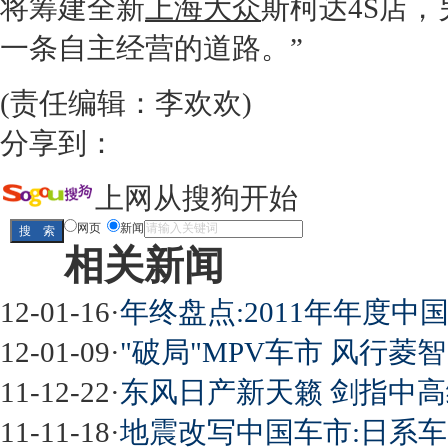
将筹建全新
上海
大众
斯柯达
4S店
，
一条自主经营的道路。”
(责任编辑：李欢欢)
分享到：
上网从搜狗开始
网页
新闻
相关新闻
12-01-16
·
年终盘点:2011年年度中
12-01-09
·
"破局"MPV车市 风行菱
11-12-22
·
东风日产新天籁 剑指中
11-11-18
·
地震改写中国车市:日系车