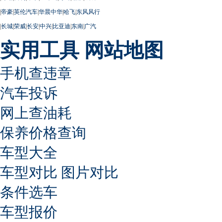
|
帝豪
|
英伦汽车
|
华晨中华
|
哈飞
|
东风风行
|
长城
|
荣威
|
长安
|
中兴
|
比亚迪
|
东南
|
广汽
实用工具
网站地图
手机查违章
汽车投诉
网上查油耗
保养价格查询
车型大全
车型对比
图片对比
条件选车
车型报价