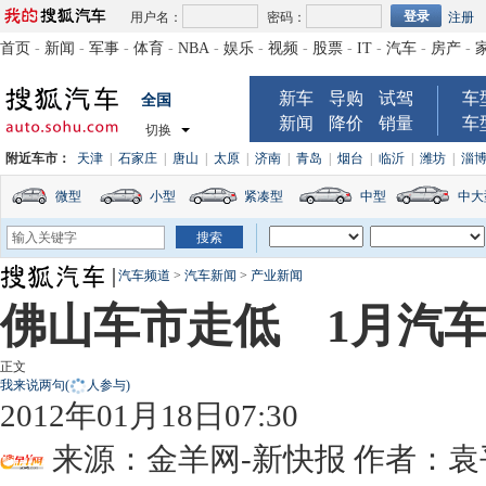
用户名：
密码：
注册
首页
-
新闻
-
军事
-
体育
-
NBA
-
娱乐
-
视频
-
股票
-
IT
-
汽车
-
房产
-
新车
导购
试驾
车
全国
新闻
降价
销量
车
切换
附近车市：
天津
|
石家庄
|
唐山
|
太原
|
济南
|
青岛
|
烟台
|
临沂
|
潍坊
|
淄
微型
小型
紧凑型
中型
中大
汽车频道
>
汽车新闻
>
产业新闻
佛山车市走低 1月汽
正文
我来说两句
(
人参与)
2012年01月18日07:30
来源：
金羊网-新快报
作者：袁