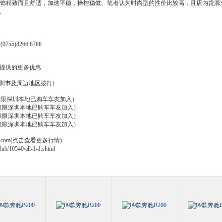
饰精致而且舒适，加速平稳，操控稳健。笔者认为时尚型的性价比较高，且店内货源
。
)8266 8788
提供的更多优惠
圳
市及周边地区拨打]
仅限
深圳
本地已购车车友加入）
仅限
深圳
本地已购车车友加入）
仅限
深圳
本地已购车车友加入）
仅限
深圳
本地已购车车友加入）
sohu.com(点击查看更多行情)
b/10540/all-1-1.shtml