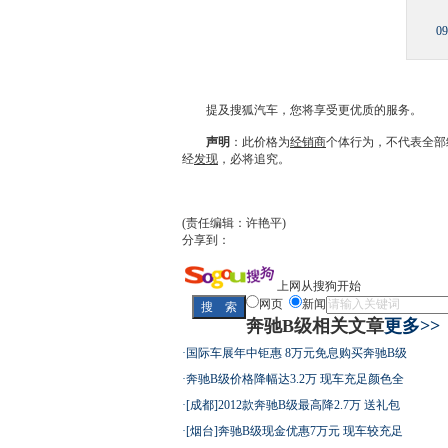
0
提及搜狐汽车，您将享受更优质的服务。
声明
：此价格为
经销商
个体行为，不代表全部
经
发现
，必将追究。
(责任编辑：许艳平)
分享到：
上网从搜狗开始
网页
新闻
奔驰B级相关文章
更多>>
·
国际车展年中钜惠 8万元免息购买奔驰B级
·
奔驰B级价格降幅达3.2万 现车充足颜色全
·
[成都]2012款奔驰B级最高降2.7万 送礼包
·
[烟台]奔驰B级现金优惠7万元 现车较充足