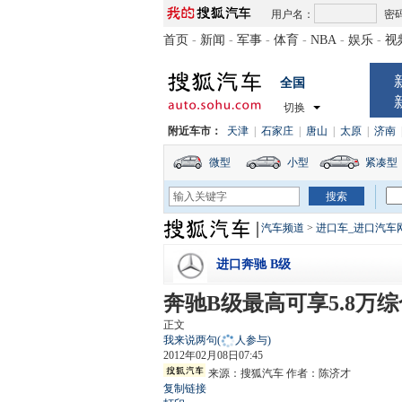
用户名：
密
首页
-
新闻
-
军事
-
体育
-
NBA
-
娱乐
-
视
全国
切换
附近车市：
天津
|
石家庄
|
唐山
|
太原
|
济南
微型
小型
紧凑型
汽车频道
>
进口车_进口汽车
进口奔驰 B级
奔驰B级最高可享5.8万
正文
我来说两句
(
人参与)
2012年02月08日07:45
来源：
搜狐汽车
作者：陈济才
复制链接