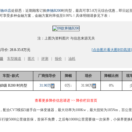
奔驰
4S店
处获悉：近期顾客订购
奔驰B200
时尚型，最高可享5.8万元综合优惠，即日起
可享受多种金融方案，金融方案利率低至0.99%！具体明细请参见下表：
注：上图为资料图片 与信息来源无关
导价:
28.8-35.8万元
[
点击图片看大图
|
HD高清
]
级
车型频道
|
图片
|
评测
|
报价
|
油耗
车型+款式
厂商指导价
降幅
现价
降幅比例
现
B级 B200 时尚型
31.90万
0万↓
31.90万
0%
查看更多降价信息请进 >> 降价栏目首页
，配合CVT模拟5速手自一体变速器，最大功率为100Kw，最大扭矩为185Nm，百公里加
车
行驶5000公里做首保，首保不免费，之后每10000公里需要做一次保养，小保养更