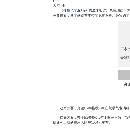
打印
大
中
小
【
搜狐汽车深圳站
陈济才报道】从
深圳
仁孚
免费保养，
新车
获赠首年整车免费保险。顾客购车
厂家指
奔驰B
奔驰
动力方面，
奔驰B200
搭载2.0L自然吸气
发动机
保养方面，
奔驰B200
质保2年不限公里数，
新
机油和三滤的费用大约在1600元左右。