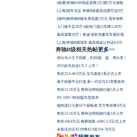
·
[南通]奔驰B180现金直降2万 赠1万元保险
·
[上海]现车充足 奔驰B级最高优惠可达9万
·
[德州]购奔驰B级全系优惠3万元 现车销售
·
入门级不足20万 6款热门进口车降3.28万!
·
最高直降20万！奥迪/讴歌等豪车车展狂甩
·
[上海]奔驰B级现车 最高现金让利达8.8万
奔驰B级相关热帖
更多>>
·
牵白马小王子回家，B200选、提、用分享！
·
2015款马自达CX-5 上市！
·
售价25.6-49.6万元 宝马新款1系正式上市
·
基于前驱平台打造 新一代宝马X1官图发布
·
售价23-26万元 斯柯达明锐旅行版5月上市
·
DS 3/DS 5特别版车型发布
·
福特进口七座SUV探险者 官方售价降4万元
·
售价23-26万元 斯柯达明锐旅行版5月上市
·
售价168.8万元 梅赛德斯-AMG GT正式上市
·
全新沃尔沃XC90售82.8至104.78万元