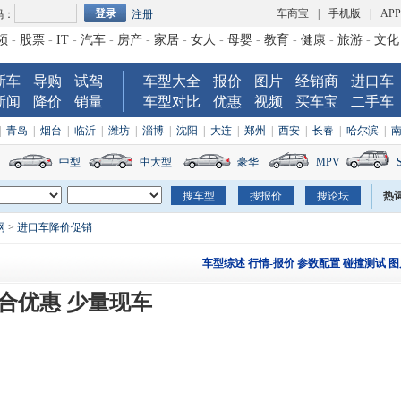
车商宝
|
手机版
|
AP
码：
注册
频
-
股票
-
IT
-
汽车
-
房产
-
家居
-
女人
-
母婴
-
教育
-
健康
-
旅游
-
文化
新车
导购
试驾
车型大全
报价
图片
经销商
进口车
新闻
降价
销量
车型对比
优惠
视频
买车宝
二手车
|
青岛
|
烟台
|
临沂
|
潍坊
|
淄博
|
沈阳
|
大连
|
郑州
|
西安
|
长春
|
哈尔滨
|
中型
中大型
豪华
MPV
热
网
>
进口车降价促销
车型综述
行情-报价
参数配置
碰撞测试
图
综合优惠 少量现车