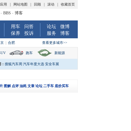
P应用
|
网站地图
|
回顾
|
滚动
|
收藏首页
-
BBS
-
博客
用车
问答
论坛
微博
保养
投诉
服务
博客
南京
|
合肥
查看更多城市>>
SUV
跑车
新能源
词：
搜狐汽车周
汽车年度大选
安全车展
片
图解
点评
油耗
文章
论坛
二手车
底价买车