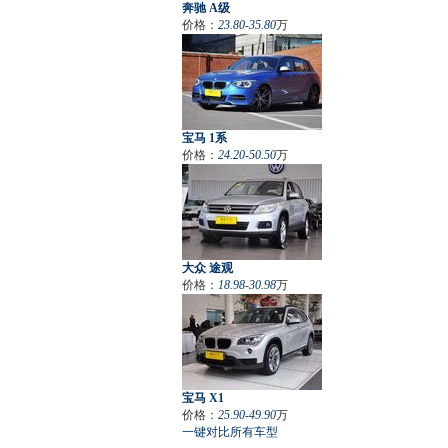
奔驰 A级
价格：
23.80-35.80
万
宝马 1系
价格：
24.20-50.50
万
大众 途观
价格：
18.98-30.98
万
宝马 X1
价格：
25.90-49.90
万
一键对比所有车型