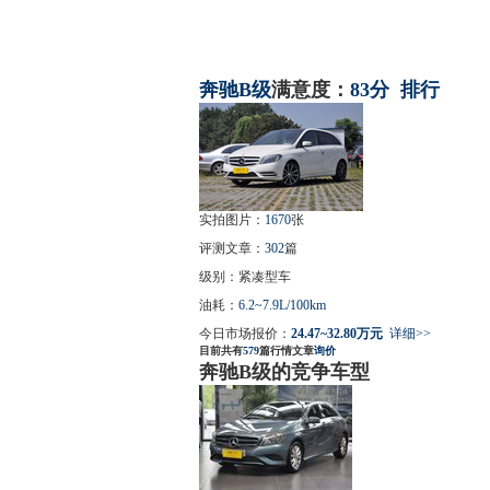
奔驰
B级
满意度：
83分
排行
实拍图片：
1670
张
评测文章：
302
篇
级别：紧凑型车
油耗：
6.2~7.9L/100km
今日市场报价：
24.47~32.80万元
详细>>
目前共有
579
篇行情文章
询价
奔驰B级的竞争车型