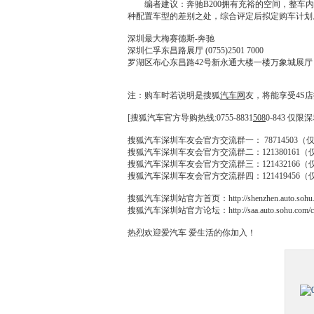
编者建议：
奔驰B200
拥有充裕的空间，整车内
种配置车型的差别之处，综合评定后拟定购车计划
深圳
最大梅赛德斯-
奔驰
深圳
仁孚东昌路展厅 (0755)2501 7000
罗湖区布心东昌路42号新永通大楼一楼万象城展厅 (0755
注：购车时若说明是搜狐
汽车网
友，将能享受
4S店
[搜狐汽车官方导购热线:0755-8831
508
0-843 仅限
深
搜狐汽车
深圳
车友会官方交流群一： 78714503（
搜狐汽车
深圳
车友会官方交流群二：121380161（
搜狐汽车
深圳
车友会官方交流群三：121432166（
搜狐汽车
深圳
车友会官方交流群四：121419456（
搜狐汽车深圳站
官方首页：http://shenzhen.auto.
搜狐汽车深圳站
官方论坛：http://saa.auto.sohu.com/clu
热烈欢迎爱汽车 爱生活的你加入！