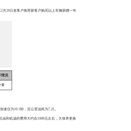
至2月29日老客户推荐新客户购买以上车辆获赠一年
车情况
少量
速仅为10.1秒，百公里油耗为7.2L。
换机油和机滤的费用大约在1000元左右，大保养更换