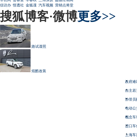
信访办
悟透社
金狐谍
汽车视频
营销点将堂
搜狐博客·微博
更多>>
路试谍照
炫酷改装
政府难
自主若
协管员
电动公
概念车
进口车
上海车