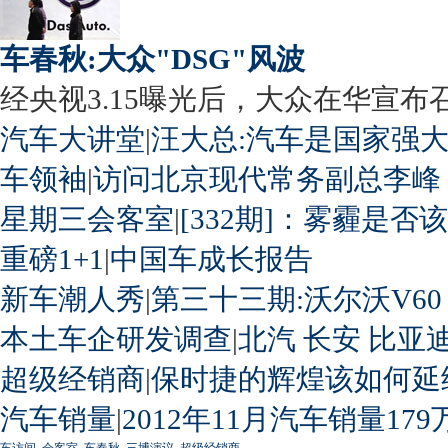
车春秋:大众"DSG"风波
经央视3.15曝光后，大众在华宣布召回
汽车大讲堂
|
汪大总:汽车是国家强
车领袖
|
访问北京现代常务副总李峰
星期三会客室
|
[332期]：雾霾是否
重磅1+1
|
中国车成长报告
新车潮人秀
|
第三十三期:沃尔沃V60
本土车企研发调查
|
北汽
长安
比亚
超级经销商
|
保时捷的辉煌该如何延
汽车销量
|
2012年11月汽车销量179
车访间
会客室
车春秋
三博演议
超级经销商