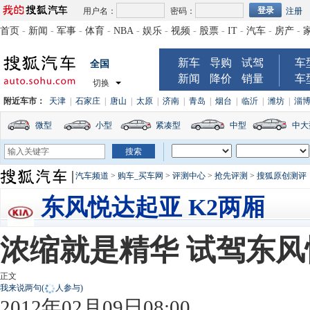
用户名：
密码：
注册
首页
-
新闻
-
军事
-
体育
-
NBA
-
娱乐
-
视频
-
股票
-
IT
-
汽车
-
房产
-
新车
导购
试驾
车
全国
新闻
降价
销量
车
切换
附近车市：
天津
|
石家庄
|
唐山
|
太原
|
济南
|
青岛
|
烟台
|
临沂
|
潍坊
|
淄
微型
小型
紧凑型
中型
中大
汽车频道
>
购车_买车网
>
评测中心
>
抢先评测
>
搜狐原创测评
东风悦达起亚 K2两厢
浓缩就是精华 试驾东风
正文
我来说两句
(
人参与)
2012年02月09日08:00