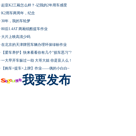
·
起亚K2三厢怎么样？-记我的2年用车感受
·
K2用车两周年，纪念
·
30年，我的车轮梦
·
80后1.4AT 两厢炫酷提车作业
·
大片上映高清少码
·
在北京的天津牌照车辆办理环保绿标作业
·
【爱车养护】快来看看你有几个"损车恶习"?
·
一大早开车躲过一劫 大哥大姐 你是盲人么！
·
【购车+提车+上牌】作业——偶的小白白~
我要发布