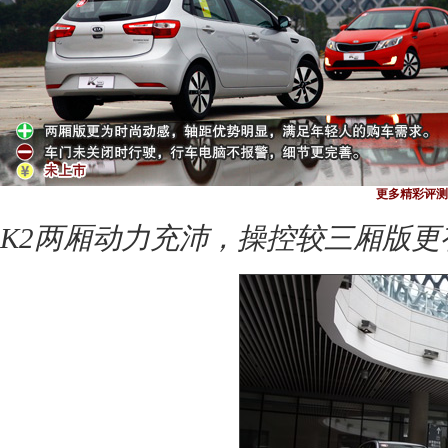
更多精彩评测
K2两厢动力充沛，操控较三厢版更