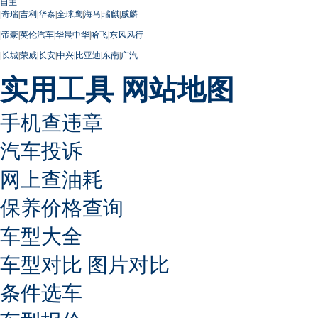
自主
|
奇瑞
|
吉利
|
华泰
|
全球鹰
|
海马
|
瑞麒
|
威麟
|
帝豪
|
英伦汽车
|
华晨中华
|
哈飞
|
东风风行
|
长城
|
荣威
|
长安
|
中兴
|
比亚迪
|
东南
|
广汽
实用工具
网站地图
手机查违章
汽车投诉
网上查油耗
保养价格查询
车型大全
车型对比
图片对比
条件选车