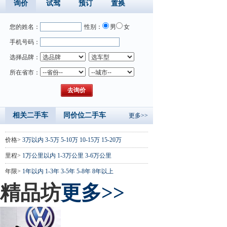
询价
试驾
预订
置换
您的姓名：
性别：
男
女
手机号码：
选择品牌：
所在省市：
相关二手车
同价位二手车
更多>>
价格>
3万以内
3-5万
5-10万
10-15万
15-20万
里程>
1万公里以内
1-3万公里
3-6万公里
年限>
1年以内
1-3年
3-5年
5-8年
8年以上
精品坊
更多>>