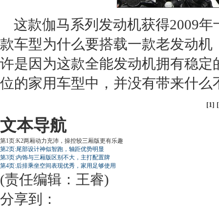
这款伽马系列
发动机
获得2009
款车型为什么要搭载一款老
发动机
许是因为这款全能
发动机
拥有稳定
位的家用车型中，并没有带来什么
[1] [
文本导航
第1页:K2两厢动力充沛，操控较三厢版更有乐趣
第2页:尾部设计神似智跑，轴距优势明显
第3页:内饰与三厢版区别不大，主打配置牌
第4页:后排乘坐空间表现优秀，家用足够使用
(责任编辑：王睿)
分享到：