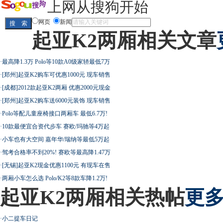
上网从搜狗开始
网页
新闻
起亚K2两厢相关文章
·
最高降1.3万 Polo等10款A0级家轿最低7万
·
[郑州]起亚K2购车可优惠1000元 现车销售
·
[成都]2012款起亚K2两厢 优惠2000元现金
·
[郑州]起亚K2购车送6000元装饰 现车销售
·
Polo等配儿童座椅接口两厢车 最低6.7万!
·
10款最便宜合资代步车 赛欧/玛驰等4万起
·
小车也有大空间 嘉年华/瑞纳等最低5万起
·
驾考合格率不到20%! 赛欧等最高降1.47万
·
[无锡]起亚K2现金优惠1100元 有现车在售
·
两厢小车怎么选 Polo/K2等8款车降1.2万!
起亚K2两厢相关热帖
更多
·
小二提车日记