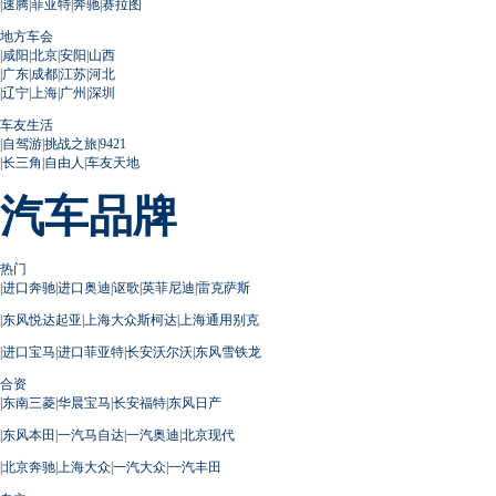
|
速腾
|
菲亚特
|
奔驰
|
赛拉图
地方车会
|
咸阳
|
北京
|
安阳
|
山西
|
广东
|
成都
|
江苏
|
河北
|
辽宁
|
上海
|
广州
|
深圳
车友生活
|
自驾游
|
挑战之旅
|
9421
|
长三角
|
自由人
|
车友天地
汽车品牌
热门
|
进口奔驰
|
进口奥迪
|
讴歌
|
英菲尼迪
|
雷克萨斯
|
东风悦达起亚
|
上海大众斯柯达
|
上海通用别克
|
进口宝马
|
进口菲亚特
|
长安沃尔沃
|
东风雪铁龙
合资
|
东南三菱
|
华晨宝马
|
长安福特
|
东风日产
|
东风本田
|
一汽马自达
|
一汽奥迪
|
北京现代
|
北京奔驰
|
上海大众
|
一汽大众
|
一汽丰田