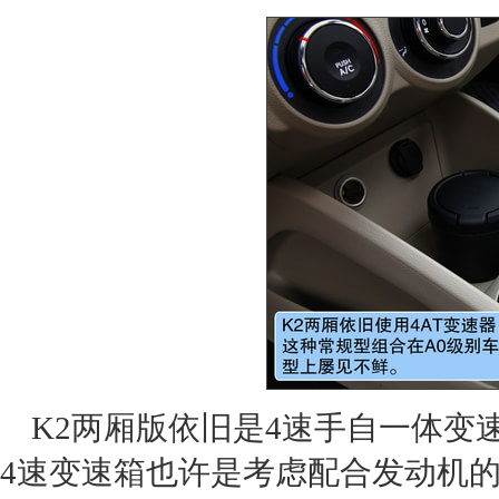
K2两厢
版依旧是4速手自一体
变
4速
变速箱
也许是考虑配合
发动机