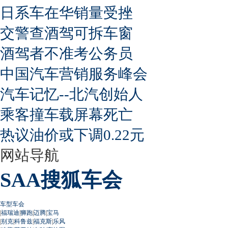
日系车在华销量受挫
交警查酒驾可拆车窗
酒驾者不准考公务员
中国汽车营销服务峰会
汽车记忆--北汽创始人
乘客撞车载屏幕死亡
热议油价或下调0.22元
网站导航
SAA搜狐车会
车型车会
|
福瑞迪
|
狮跑
|
迈腾
|
宝马
|
别克
|
科鲁兹
|
福克斯
|
乐风