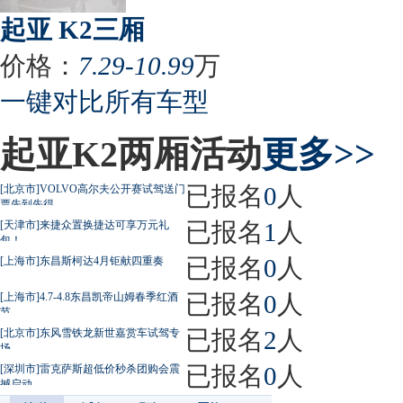
起亚 K2三厢
价格：
7.29-10.99
万
一键对比所有车型
起亚K2两厢活动
更多>>
已报名
0
人
[北京市]VOLVO高尔夫公开赛试驾送门
票先到先得
已报名
1
人
[天津市]来捷众置换捷达可享万元礼
包！
已报名
0
人
[上海市]东昌斯柯达4月钜献四重奏
已报名
0
人
[上海市]4.7-4.8东昌凯帝山姆春季红酒
节
已报名
2
人
[北京市]东风雪铁龙新世嘉赏车试驾专
场
已报名
0
人
[深圳市]雷克萨斯超低价秒杀团购会震
撼启动