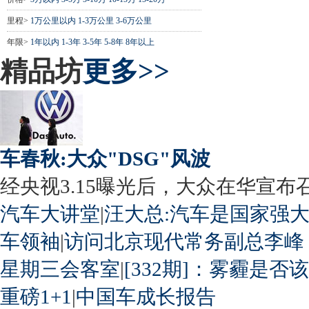
里程>
1万公里以内
1-3万公里
3-6万公里
年限>
1年以内
1-3年
3-5年
5-8年
8年以上
精品坊
更多>>
车春秋:大众"DSG"风波
经央视3.15曝光后，大众在华宣布召回
汽车大讲堂
|
汪大总:汽车是国家强
车领袖
|
访问北京现代常务副总李峰
星期三会客室
|
[332期]：雾霾是否
重磅1+1
|
中国车成长报告