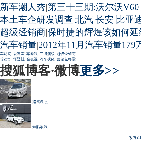
新车潮人秀
|
第三十三期:沃尔沃V60
本土车企研发调查
|
北汽
长安
比亚
超级经销商
|
保时捷的辉煌该如何延
汽车销量
|
2012年11月汽车销量179
车访间
会客室
车春秋
三博演议
超级经销商
信访办
悟透社
金狐谍
汽车视频
营销点将堂
搜狐博客·微博
更多>>
路试谍照
炫酷改装
政府难