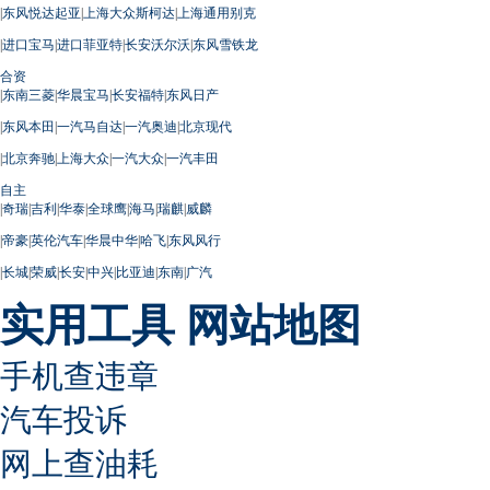
|
东风悦达起亚
|
上海大众斯柯达
|
上海通用别克
|
进口宝马
|
进口菲亚特
|
长安沃尔沃
|
东风雪铁龙
合资
|
东南三菱
|
华晨宝马
|
长安福特
|
东风日产
|
东风本田
|
一汽马自达
|
一汽奥迪
|
北京现代
|
北京奔驰
|
上海大众
|
一汽大众
|
一汽丰田
自主
|
奇瑞
|
吉利
|
华泰
|
全球鹰
|
海马
|
瑞麒
|
威麟
|
帝豪
|
英伦汽车
|
华晨中华
|
哈飞
|
东风风行
|
长城
|
荣威
|
长安
|
中兴
|
比亚迪
|
东南
|
广汽
实用工具
网站地图
手机查违章
汽车投诉
网上查油耗