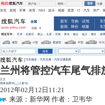
用户名：
密码：
注册
首页
-
新闻
-
军事
-
体育
-
NBA
-
娱乐
-
视频
-
股票
-
IT
-
汽车
-
房产
-
新车
导购
试驾
车
全国
新闻
降价
销量
车
切换
附近车市：
天津
|
石家庄
|
唐山
|
太原
|
济南
|
青岛
|
烟台
|
临沂
|
潍坊
|
淄
微型
小型
紧凑型
中型
中大
汽车频道
>
汽车交通
>
汽车交通新闻
兰州将管控汽车尾气排
正文
我来说两句
(
人参与)
2012年02月12日11:21
来源：
新华网
作者：卫韦华