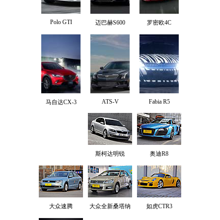
Polo GTI
迈巴赫S600
罗密欧4C
ATS-V
Fabia R5
马自达CX-3
斯柯达明锐
奥迪R8
大众速腾
大众全新桑塔纳
如虎CTR3