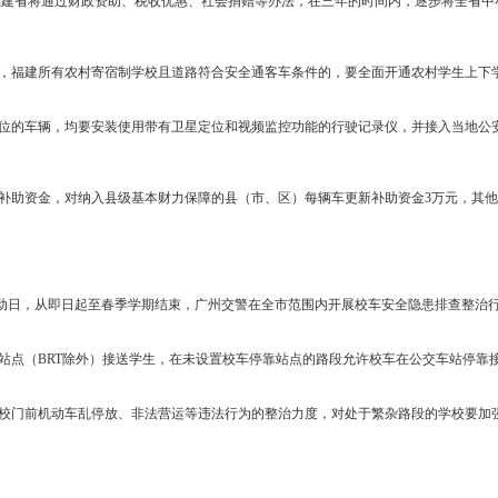
福建省将通过财政资助、税收优惠、社会捐赠等办法，在三年的时间内，逐步将全省中
，福建所有农村寄宿制学校且道路符合安全通客车条件的，要全面开通农村学生上下
位的车辆，均要安装使用带有卫星定位和视频监控功能的行驶记录仪，并接入当地公
元补助资金，对纳入县级基本财力保障的县（市、区）每辆车更新补助资金3万元，其
动日，从即日起至春季学期结束，
广州
交警在全市范围内开展校车安全隐患排查整治
站点（BRT除外）接送学生，在未设置校车停靠站点的路段允许校车在公交车站停靠
校门前机动车乱停放、非法营运等违法行为的整治力度，对处于繁杂路段的学校要加