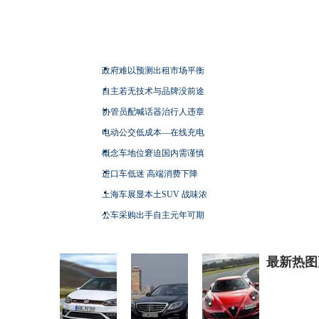
政府难以预测出租市场平衡
自主若无技术与品牌没前途
协管员配喊话器治行人违章
电动公交低成本—在线充电
概念车地位窘迫国内需谨慎
进口车低迷 高端消费下降
上海车展显本土SUV 战味浓
公车采购出手自主元年可期
最新热图