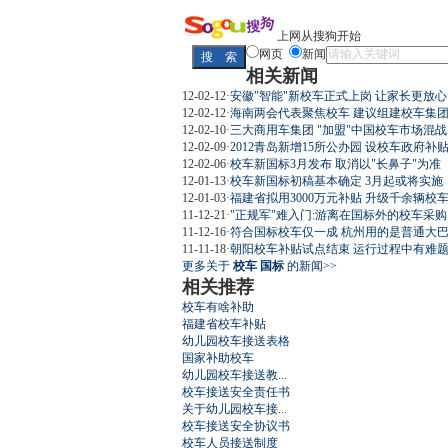
上网从搜狗开始
网页
新闻
相关新闻
12-02-12
·
安徽"智能"新校车正式上岗 让家长更放心
12-02-12
·
海南两会代表聚焦校车 建议组建校车集
12-02-10
·
三大商用车集团 "加盟"中国校车市场混战
12-02-09
·
2012青岛新增15所公办园 设校车政府补
12-02-06
·
校车新国标3月发布 取消以"长鼻子"为准
12-01-13
·
校车新国标初稿基本确定 3月起或将实施
12-01-03
·
福建省拟用3000万元补贴 升级千余辆校
11-12-21
·
"正规军"难入门:游离在国标外的校车采购
11-12-16
·
符合国标校车仅一成 杭州用的是普通大
11-11-18
·
朝阳校车补贴试点结束 运行过程中有难
更多关于
校车 国标
的新闻>>
相关推荐
校车有啥补助
福建省校车补贴
幼儿园校车接送表格
国家补助校车
幼儿园校车接送教...
校车接送安全责任书
关于幼儿园校车接...
校车接送安全协议书
校车人员接送制度