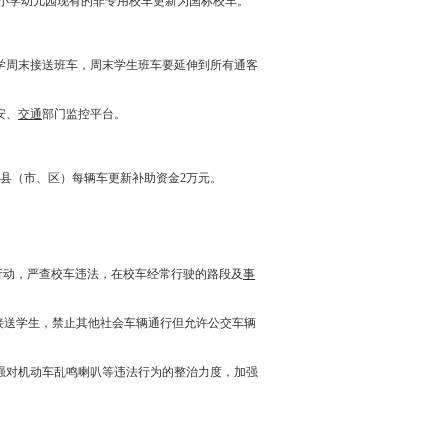
小学幼儿园现有的非专用校车更新为国标校车。
学周末接送班车，周末学生班车要延伸到所有通客
安、
交通
部门监控平台。
他县（市、区）每辆车更新补助资金2万元。
行动，严查校车违法，在校车经常行驶的路段及
事
接送学生，禁止其他社会车辆通行但允许公交车辆
强对机动车乱鸣喇叭等违法行为的整治力度，加强