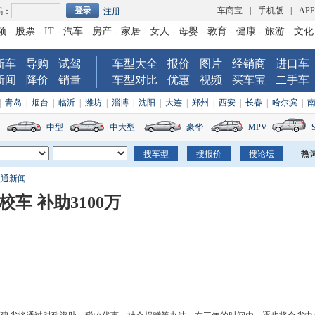
车商宝
|
手机版
|
AP
码：
注册
频
-
股票
-
IT
-
汽车
-
房产
-
家居
-
女人
-
母婴
-
教育
-
健康
-
旅游
-
文化
新车
导购
试驾
车型大全
报价
图片
经销商
进口车
新闻
降价
销量
车型对比
优惠
视频
买车宝
二手车
|
青岛
|
烟台
|
临沂
|
潍坊
|
淄博
|
沈阳
|
大连
|
郑州
|
西安
|
长春
|
哈尔滨
|
中型
中大型
豪华
MPV
热
交通新闻
车 补助3100万