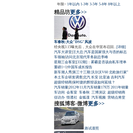
年限>
1年以内
1-3年
3-5年
5-8年
8年以上
精品坊
更多>>
车春秋:大众"DSG"风波
经央视3.15曝光后，大众在华宣布召回...
[详细]
汽车大讲堂
|
汪大总:汽车是国家强大与否的标志
车领袖
|
访问北京现代常务副总李峰
星期三会客室
|
[332期]：雾霾是否该由私车埋单
重磅1+1
|
中国车成长报告
新车潮人秀
|
第三十三期:沃尔沃V60 北欧旅行家"
本土车企研发调查
|
北汽
长安
比亚迪
吉利汽车
超级经销商
|
保时捷的辉煌该如何延续？
汽车销量
|
2012年11月汽车销量179万
2011年销量
车访间
会客室
车春秋
三博演议
超级经销商
信访办
悟透社
金狐谍
汽车视频
营销点将堂
搜狐博客·微博
更多>>
路试谍照