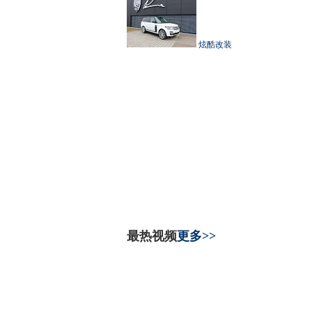
炫酷改装
最热视频
更多>>