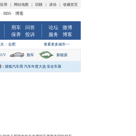
P应用
|
网站地图
|
回顾
|
滚动
|
收藏首页
-
BBS
-
博客
用车
问答
论坛
微博
保养
投诉
服务
博客
南京
|
合肥
查看更多城市>>
SUV
跑车
新能源
词：
搜狐汽车周
汽车年度大选
安全车展