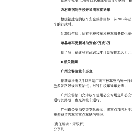
据新华社电 记者昨日从
福建
省教育厅获悉，
农村寄宿制学校开通周末接送车
根据福建省的校车安全操作目标，从2012年起
车的行政村。
到2012年底，所有学校校车和校车服务提供单
每县每车更新补助资金2万或3万
据了解，福建省财政2012年计划安排3100万
■ 相关新闻
广州
交警逢校车必查
据新华社电 2月13日是
广州
市校车整治统一行
故
多发路段设置整治点，对过往校车逢车必查。
广州
交警部门允许校车使用公交专用道和公交
通行的路段，也允许校车通行。
广州
市公安局交警支队表示，将重点加强对学
重型载货汽车等重点车辆的管理。
(责任编辑：宋双辉)
分享到：