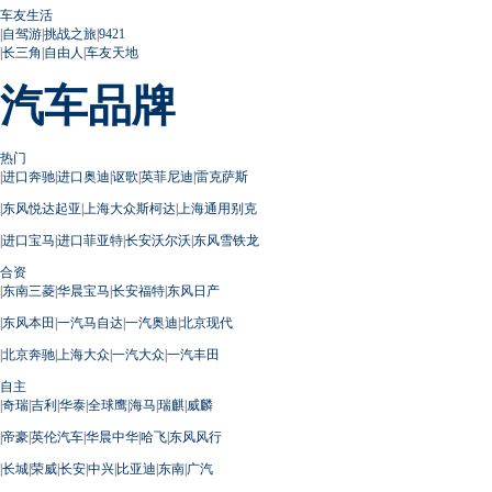
车友生活
|
自驾游
|
挑战之旅
|
9421
|
长三角
|
自由人
|
车友天地
汽车品牌
热门
|
进口奔驰
|
进口奥迪
|
讴歌
|
英菲尼迪
|
雷克萨斯
|
东风悦达起亚
|
上海大众斯柯达
|
上海通用别克
|
进口宝马
|
进口菲亚特
|
长安沃尔沃
|
东风雪铁龙
合资
|
东南三菱
|
华晨宝马
|
长安福特
|
东风日产
|
东风本田
|
一汽马自达
|
一汽奥迪
|
北京现代
|
北京奔驰
|
上海大众
|
一汽大众
|
一汽丰田
自主
|
奇瑞
|
吉利
|
华泰
|
全球鹰
|
海马
|
瑞麒
|
威麟
|
帝豪
|
英伦汽车
|
华晨中华
|
哈飞
|
东风风行
|
长城
|
荣威
|
长安
|
中兴
|
比亚迪
|
东南
|
广汽