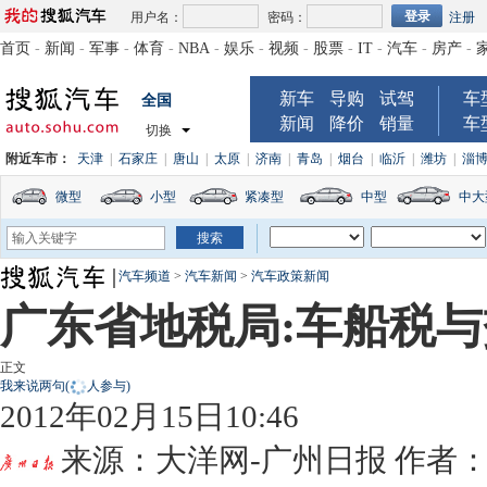
用户名：
密码：
注册
首页
-
新闻
-
军事
-
体育
-
NBA
-
娱乐
-
视频
-
股票
-
IT
-
汽车
-
房产
-
新车
导购
试驾
车
全国
新闻
降价
销量
车
切换
附近车市：
天津
|
石家庄
|
唐山
|
太原
|
济南
|
青岛
|
烟台
|
临沂
|
潍坊
|
淄
微型
小型
紧凑型
中型
中大
汽车频道
>
汽车新闻
>
汽车政策新闻
广东省地税局:车船税
正文
我来说两句
(
人参与)
2012年02月15日10:46
来源：
大洋网-广州日报
作者：