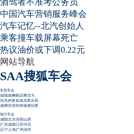
酒驾者不准考公务员
中国汽车营销服务峰会
汽车记忆--北汽创始人
乘客撞车载屏幕死亡
热议油价或下调0.22元
网站导航
SAA搜狐车会
车型车会
|
福瑞迪
|
狮跑
|
迈腾
|
宝马
|
别克
|
科鲁兹
|
福克斯
|
乐风
|
速腾
|
菲亚特
|
奔驰
|
赛拉图
地方车会
|
咸阳
|
北京
|
安阳
|
山西
|
广东
|
成都
|
江苏
|
河北
|
辽宁
|
上海
|
广州
|
深圳