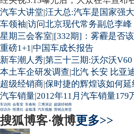
汽车大讲堂
|
汪大总:汽车是国家强
车领袖
|
访问北京现代常务副总李峰
星期三会客室
|
[332期]：雾霾是否
重磅1+1
|
中国车成长报告
新车潮人秀
|
第三十三期:沃尔沃V60
本土车企研发调查
|
北汽
长安
比亚
超级经销商
|
保时捷的辉煌该如何延
汽车销量
|
2012年11月汽车销量179
车访间
会客室
车春秋
三博演议
超级经销商
信访办
悟透社
金狐谍
汽车视频
营销点将堂
搜狐博客·微博
更多>>