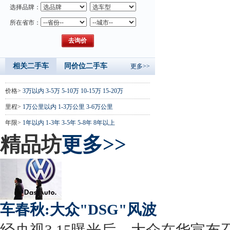
选择品牌：
所在省市：
相关二手车
同价位二手车
更多>>
价格>
3万以内
3-5万
5-10万
10-15万
15-20万
里程>
1万公里以内
1-3万公里
3-6万公里
年限>
1年以内
1-3年
3-5年
5-8年
8年以上
精品坊
更多>>
车春秋:大众"DSG"风波
经央视3.15曝光后，大众在华宣布召回