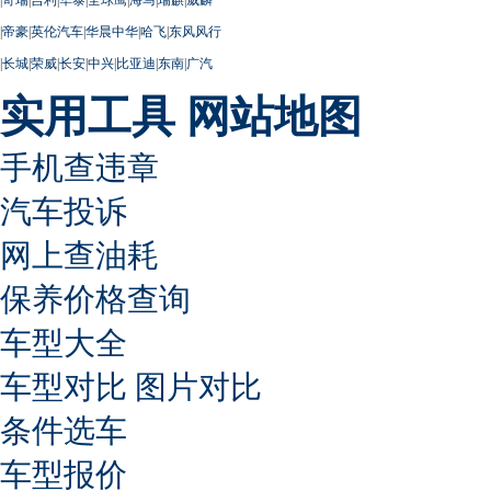
|
帝豪
|
英伦汽车
|
华晨中华
|
哈飞
|
东风风行
|
长城
|
荣威
|
长安
|
中兴
|
比亚迪
|
东南
|
广汽
实用工具
网站地图
手机查违章
汽车投诉
网上查油耗
保养价格查询
车型大全
车型对比
图片对比
条件选车
车型报价