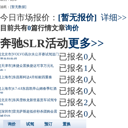
油耗：
[暂无数据]
今日市场报价：
[暂无报价]
详细>>
目前共有
0
篇行情文章
询价
奔驰SLR活动
更多>>
已报名
0
人
[北京市]VOLVO高尔夫公开赛试驾送门
票先到先得
已报名
1
人
[天津市]来捷众置换捷达可享万元礼
包！
已报名
0
人
[上海市]东昌斯柯达4月钜献四重奏
已报名
0
人
[上海市]4.7-4.8东昌凯帝山姆春季红酒
节
已报名
2
人
[北京市]东风雪铁龙新世嘉赏车试驾专
场
已报名
0
人
[深圳市]雷克萨斯超低价秒杀团购会震
撼启动
询价
试驾
预订
置换