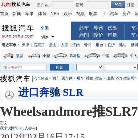
用户名：
密码：
注册
首页
-
新闻
-
军事
-
体育
-
NBA
-
娱乐
-
视频
-
股票
-
IT
-
汽车
-
房产
-
新车
导购
试驾
车
全国
新闻
降价
销量
车
切换
附近车市：
天津
|
石家庄
|
唐山
|
太原
|
济南
|
青岛
|
烟台
|
临沂
|
潍坊
|
淄
微型
小型
紧凑型
中型
中大
汽车频道
>
购车_买车网
>
用车_维修_改装
>
改装_汽车改装网
进口奔驰 SLR
Wheelsandmore推SLR
正文
我来说两句
(
人参与)
2012年02月16日17:15