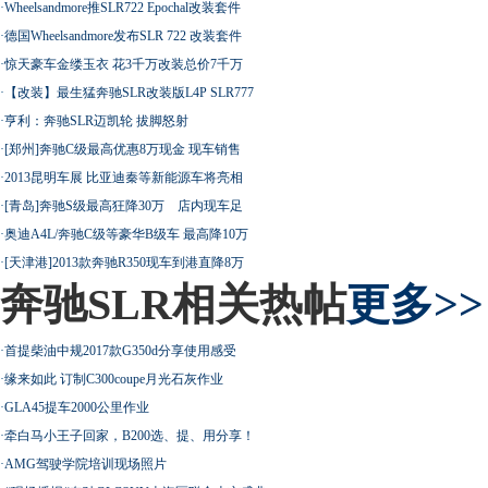
·
Wheelsandmore推SLR722 Epochal改装套件
·
德国Wheelsandmore发布SLR 722 改装套件
·
惊天豪车金缕玉衣 花3千万改装总价7千万
·
【改装】最生猛奔驰SLR改装版L4P SLR777
·
亨利：奔驰SLR迈凯轮 拔脚怒射
·
[郑州]奔驰C级最高优惠8万现金 现车销售
·
2013昆明车展 比亚迪秦等新能源车将亮相
·
[青岛]奔驰S级最高狂降30万 店内现车足
·
奥迪A4L/奔驰C级等豪华B级车 最高降10万
·
[天津港]2013款奔驰R350现车到港直降8万
奔驰SLR相关热帖
更多>>
·
首提柴油中规2017款G350d分享使用感受
·
缘来如此 订制C300coupe月光石灰作业
·
GLA45提车2000公里作业
·
牵白马小王子回家，B200选、提、用分享！
·
AMG驾驶学院培训现场照片