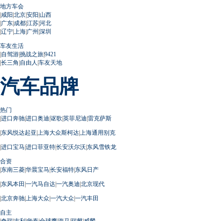
地方车会
|
咸阳
|
北京
|
安阳
|
山西
|
广东
|
成都
|
江苏
|
河北
|
辽宁
|
上海
|
广州
|
深圳
车友生活
|
自驾游
|
挑战之旅
|
9421
|
长三角
|
自由人
|
车友天地
汽车品牌
热门
|
进口奔驰
|
进口奥迪
|
讴歌
|
英菲尼迪
|
雷克萨斯
|
东风悦达起亚
|
上海大众斯柯达
|
上海通用别克
|
进口宝马
|
进口菲亚特
|
长安沃尔沃
|
东风雪铁龙
合资
|
东南三菱
|
华晨宝马
|
长安福特
|
东风日产
|
东风本田
|
一汽马自达
|
一汽奥迪
|
北京现代
|
北京奔驰
|
上海大众
|
一汽大众
|
一汽丰田
自主
|
奇瑞
|
吉利
|
华泰
|
全球鹰
|
海马
|
瑞麒
|
威麟