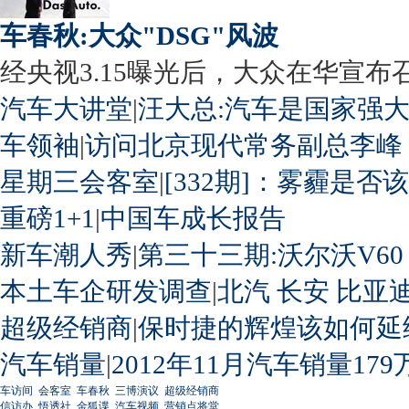
车春秋:大众"DSG"风波
经央视3.15曝光后，大众在华宣布召回
汽车大讲堂
|
汪大总:汽车是国家强
车领袖
|
访问北京现代常务副总李峰
星期三会客室
|
[332期]：雾霾是否
重磅1+1
|
中国车成长报告
新车潮人秀
|
第三十三期:沃尔沃V60
本土车企研发调查
|
北汽
长安
比亚
超级经销商
|
保时捷的辉煌该如何延
汽车销量
|
2012年11月汽车销量179
车访间
会客室
车春秋
三博演议
超级经销商
信访办
悟透社
金狐谍
汽车视频
营销点将堂