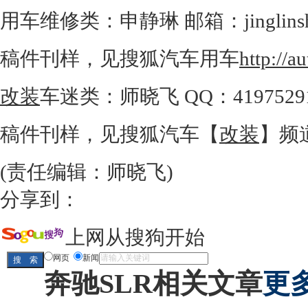
用车维修类：申静琳 邮箱：jinglinshen
稿件刊样，见搜狐汽车用车
http://a
改装
车迷类：师晓飞 QQ：419752916；
稿件刊样，见搜狐汽车【
改装
】频
(责任编辑：师晓飞)
分享到：
上网从搜狗开始
网页
新闻
奔驰SLR相关文章
更多