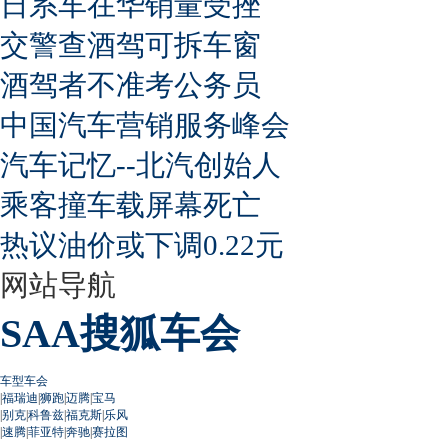
日系车在华销量受挫
交警查酒驾可拆车窗
酒驾者不准考公务员
中国汽车营销服务峰会
汽车记忆--北汽创始人
乘客撞车载屏幕死亡
热议油价或下调0.22元
网站导航
SAA搜狐车会
车型车会
|
福瑞迪
|
狮跑
|
迈腾
|
宝马
|
别克
|
科鲁兹
|
福克斯
|
乐风
|
速腾
|
菲亚特
|
奔驰
|
赛拉图