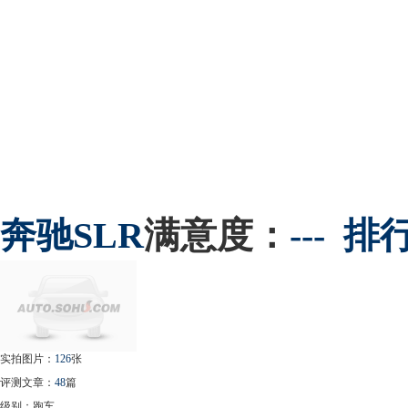
奔驰
SLR
满意度：
---
排
实拍图片：
126
张
评测文章：
48
篇
级别：跑车