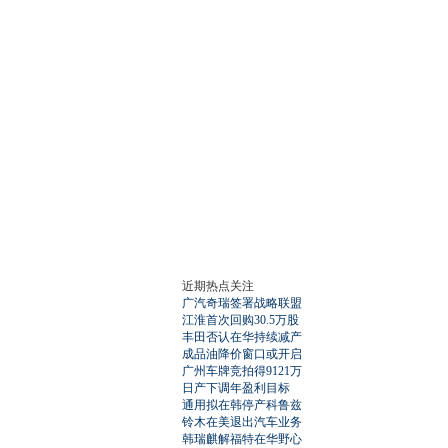
近期热点关注
广汽奇瑞签署战略联盟
江淮首次回购30.5万股
丰田否认在华持续减产
成品油降价窗口或开启
广州车牌竞拍得9121万
日产下调年盈利目标
通用拟在韩停产科鲁兹
铃木在美退出汽车业务
韩瑞麒解福特在华野心