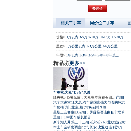
相关二手车
同价位二手车
更
价格>
3万以内
3-5万
5-10万
10-15万
15-20万
里程>
1万公里以内
1-3万公里
3-6万公里
年限>
1年以内
1-3年
3-5年
5-8年
8年以上
精品坊
更多>>
车春秋:大众"DSG"风波
经央视3.15曝光后，大众在华宣布召回...
[详细]
汽车大讲堂
|
汪大总:汽车是国家强大与否的标志
车领袖
|
访问北京现代常务副总李峰
星期三会客室
|
[332期]：雾霾是否该由私车埋单
重磅1+1
|
中国车成长报告
新车潮人秀
|
第三十三期:沃尔沃V60 北欧旅行家"
本土车企研发调查
|
北汽
长安
比亚迪
吉利汽车