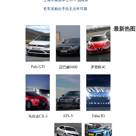
公车采购出手自主元年可期
最新热图
Polo GTI
迈巴赫S600
罗密欧4C
ATS-V
Fabia R5
马自达CX-3