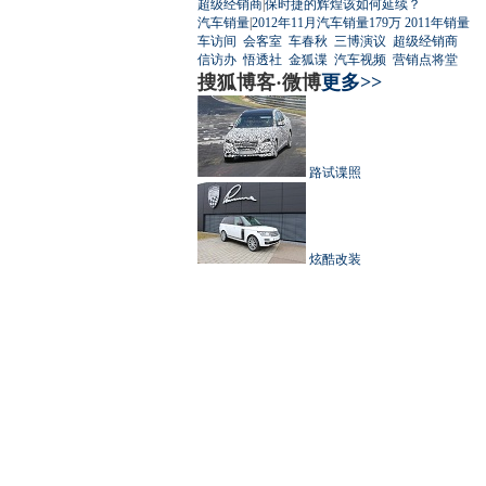
超级经销商
|
保时捷的辉煌该如何延续？
汽车销量
|
2012年11月汽车销量179万
2011年销量
车访间
会客室
车春秋
三博演议
超级经销商
信访办
悟透社
金狐谍
汽车视频
营销点将堂
搜狐博客·微博
更多>>
路试谍照
炫酷改装