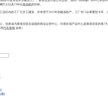
朗在印度班加罗尔建造工厂。斯堪尼亚印度公司总部，连同一间维修厂和中心零部件
辆巴士以及1500台
发动机
的目标。
区内的工厂已开工建造，并有望于2013年初建成投产。工厂专门从事重型卡车、
，也将成为斯堪尼亚在该国的商业运营中心。印度区域产品中心是斯堪尼亚的第7大
商用
汽车新闻
金秋）
力
熟
个
厂
)
图)
辆