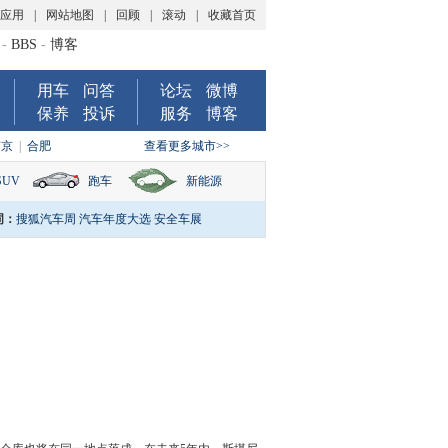
P应用
|
网站地图
|
回顾
|
滚动
|
收藏首页
-
BBS
-
博客
用车
问答
论坛
微博
保养
投诉
服务
博客
南京
|
合肥
查看更多城市>>
SUV
跑车
新能源
词：
搜狐汽车周
汽车年度大选
安全车展