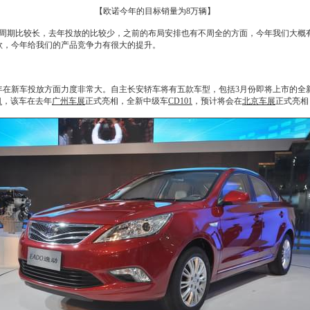
【欧诺今年的目标销量为8万辆】
周期比较长，去年投放的比较少，之前的布局安排也有不周全的方面，今年我们大概有
0款，今年给我们的产品竞争力有很大的提升。
年在
新车
投放方面力度非常大。自主
长安
轿车将有五款车型，包括3月份即将上市的全
1
，该车在去年
广州车展
正式亮相，全新中级车
CD101
，预计将会在
北京车展
正式亮相