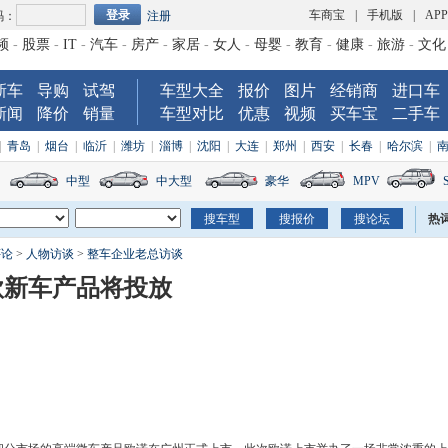
车商宝
|
手机版
|
AP
码：
注册
频
-
股票
-
IT
-
汽车
-
房产
-
家居
-
女人
-
母婴
-
教育
-
健康
-
旅游
-
文化
新车
导购
试驾
车型大全
报价
图片
经销商
进口车
新闻
降价
销量
车型对比
优惠
视频
买车宝
二手车
|
青岛
|
烟台
|
临沂
|
潍坊
|
淄博
|
沈阳
|
大连
|
郑州
|
西安
|
长春
|
哈尔滨
|
中型
中大型
豪华
MPV
热
评论
>
人物访谈
>
整车企业老总访谈
款新车产品将投放