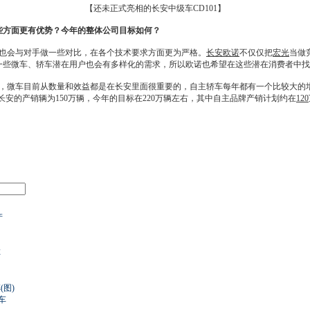
【还未正式亮相的长安中级车CD101】
些方面更有优势？今年的整体公司目标如何？
也会与对手做一些对比，在各个技术要求方面更为严格。
长安欧诺
不仅仅把
宏光
当做
一些
微车
、轿车潜在用户也会有多样化的需求，所以
欧诺
也希望在这些潜在消费者中找
，
微车
目前从数量和效益都是在
长安
里面很重要的，
自主轿车
每年都有一个比较大的
长安
的产销辆为150万辆，今年的目标在220万辆左右，其中自主品牌产销计划约在
120
产
车
洲
图)
车