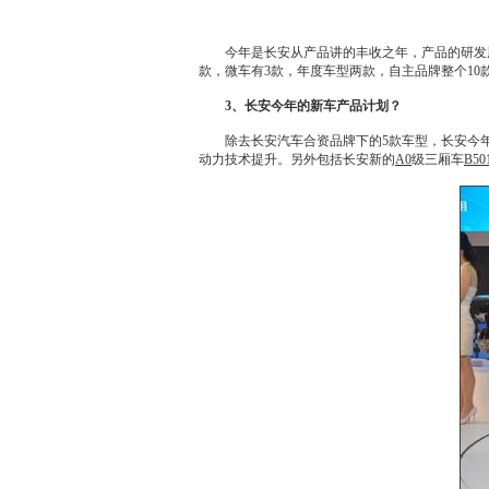
今年是
长安
从产品讲的丰收之年，产品的研发
款，
微车
有3款，年度车型两款，自主品牌整个1
3、
长安
今年的
新车
产品计划？
除去
长安
汽车合资品牌下的5款车型，
长安
今
动力技术提升。另外包括
长安
新的
A0
级三厢车
B50