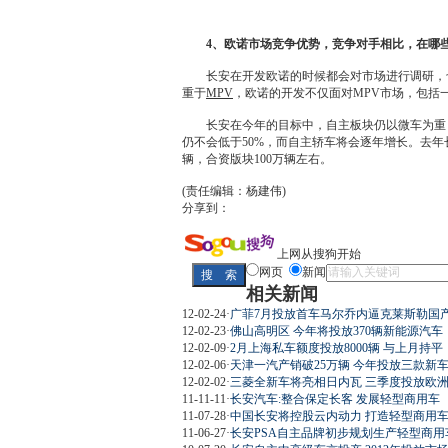
4、
欧诺
市场竞争优势，竞争对手相比，在哪
长安
在开发
欧诺
的时候都会对市场进行调研，
重于
MPV
，
欧诺
的开发不仅面对
MPV
市场，包括
长安
在今年的目标中，自主板块仍以
微车
为重
仍不会低于50%，而
自主轿车
将会逐年增长。去年
辆，合资版块100万辆左右。
(责任编辑：杨建伟)
分享到：
上网从搜狗开始
网页
新闻
相关新闻
12-02-24
·
广菲7月投放首车马尔乔内逼克莱斯勒国
12-02-23
·
佛山高明区 今年将投放370辆新能源汽车
12-02-09
·
2月上海私车额度投放8000辆 与上月持平
12-02-06
·
天津一汽产销破25万辆 今年投放三款新
12-02-02
·
三菱全新车将亮相日内瓦 三季度投放欧
11-11-11
·
长安汽车:整合保定长客 发展轻型商用车
11-07-28
·
中国长安将控股云内动力 打造轻型商用车(
11-06-27
·
长安PSA自主品牌初步规划生产轻型商用