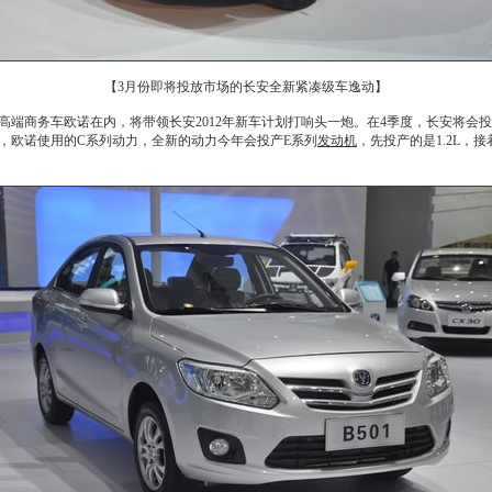
【3月份即将投放市场的长安全新紧凑级车逸动】
的高端商务车
欧诺
在内，将带领
长安
2012年
新车
计划打响头一炮。在4季度，
长安
将会投
，
欧诺
使用的C系列动力，全新的动力今年会投产E系列
发动机
，先投产的是1.2L，接