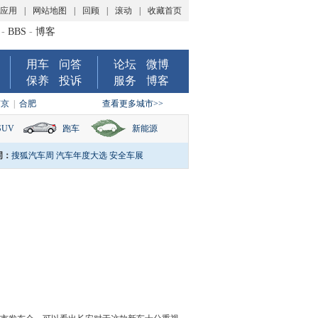
P应用
|
网站地图
|
回顾
|
滚动
|
收藏首页
-
BBS
-
博客
用车
问答
论坛
微博
保养
投诉
服务
博客
南京
|
合肥
查看更多城市>>
SUV
跑车
新能源
词：
搜狐汽车周
汽车年度大选
安全车展