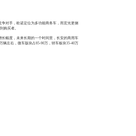
竞争对手，
欧诺
定位为多功能商务车，而
宏光
更侧
到购买者。
增长幅度，未来长期的一个时间里，
长安
的商用车
万辆左右，
微车
版块占85-90万，轿车板块35-40万