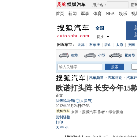
用户名：
密
首页
-
新闻
-
军事
-
体育
-
NBA
-
娱乐
-
视
全国
切换
附近车市：
天津
|
石家庄
|
唐山
|
太原
|
济南
微型
小型
紧凑型
汽车频道
>
汽车评论
>
汽车
欧诺打头阵 长安今年15
正文
我来说两句
(
人参与)
2012年02月24日07:53
来源：
搜狐汽车
作者：综合报道
复制链接
打印
大
中
小