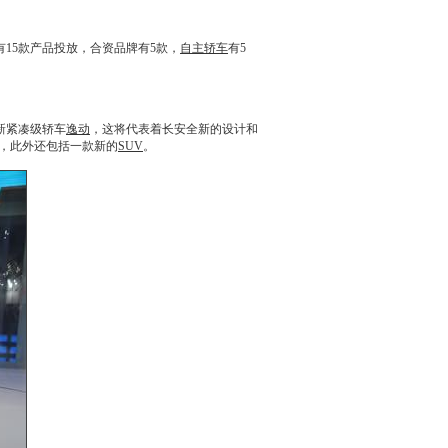
15款产品投放，合资品牌有5款，
自主轿车
有5
新紧凑级轿车
逸动
，这将代表着
长安
全新的设计和
，此外还包括一款新的
SUV
。