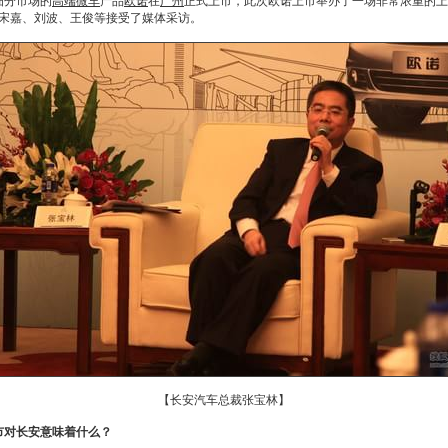
细分市场的
高端微车
产品
欧诺
在
广州
正式上市，此次
欧诺
上市举办了一场非常浓重的上
宋嘉、刘波、王俊等接受了媒体采访。
【长安汽车总裁张宝林】
市对
长安
意味着什么？