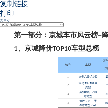
复制链接
打印
大
中
小
第一部分：京城车市风云榜–降
、京城降价
车型总榜
1
TOP10
指导
编号
车型
（万
1
奔驰A级 A 160
23
宝马3系 318i领
2
29
先型
奔驰B级 B200
3
31
时尚型
途胜 2.0GL 手
4
16
动时尚型 2WD