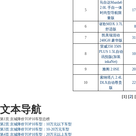
马自达Mazda6
2.0L 手自一体
5
17
时尚型导航限
量版
讴歌MDX 3.7L
6
8
舒适版
凯美瑞混动
7
31
240GH 豪华版
荣威350 350S
PLUS 1.5L自动
8
10
讯悦版(加装
inkaNet)
9
雅阁 2.0SE
20
索纳塔八 2.4L
10
DLX自动尊贵
22
版
[1] [
2
] [
文本导航
第1页:京城降价TOP10车型总榜
第2页:京城降价TOP10车型：10万元以下车型
第3页:京城降价TOP10车型：10-20万元车型
第4页:京城降价TOP10车型：20万元以上车型