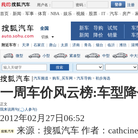
用户名：
密码：
注册
首页
-
新闻
-
军事
-
体育
-
NBA
-
娱乐
-
视频
-
股票
-
IT
-
汽车
-
房产
-
新车
导购
试驾
车
全国
新闻
降价
销量
车
切换
附近车市：
天津
|
石家庄
|
唐山
|
太原
|
济南
|
青岛
|
烟台
|
临沂
|
潍坊
|
淄
微型
小型
紧凑型
中型
中大
汽车频道
>
购车_买车网
>
汽车导购
>
初步海选
一周车价风云榜:车型降价T
正文
我来说两句
(
人参与)
2012年02月27日06:52
来源：
搜狐汽车
作者：cathcin