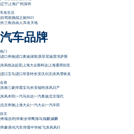
|
辽宁
|
上海
|
广州
|
深圳
车友生活
|
自驾游
|
挑战之旅
|
9421
|
长三角
|
自由人
|
车友天地
汽车品牌
热门
|
进口奔驰
|
进口奥迪
|
讴歌
|
英菲尼迪
|
雷克萨斯
|
东风悦达起亚
|
上海大众斯柯达
|
上海通用别克
|
进口宝马
|
进口菲亚特
|
长安沃尔沃
|
东风雪铁龙
合资
|
东南三菱
|
华晨宝马
|
长安福特
|
东风日产
|
东风本田
|
一汽马自达
|
一汽奥迪
|
北京现代
|
北京奔驰
|
上海大众
|
一汽大众
|
一汽丰田
自主
|
奇瑞
|
吉利
|
华泰
|
全球鹰
|
海马
|
瑞麒
|
威麟
|
帝豪
|
英伦汽车
|
华晨中华
|
哈飞
|
东风风行