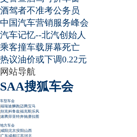
酒驾者不准考公务员
中国汽车营销服务峰会
汽车记忆--北汽创始人
乘客撞车载屏幕死亡
热议油价或下调0.22元
网站导航
SAA搜狐车会
车型车会
|
福瑞迪
|
狮跑
|
迈腾
|
宝马
|
别克
|
科鲁兹
|
福克斯
|
乐风
|
速腾
|
菲亚特
|
奔驰
|
赛拉图
地方车会
|
咸阳
|
北京
|
安阳
|
山西
|
广东
|
成都
|
江苏
|
河北