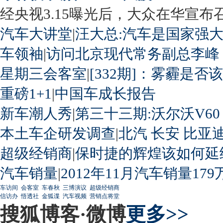
经央视3.15曝光后，大众在华宣布召回
汽车大讲堂
|
汪大总:汽车是国家强
车领袖
|
访问北京现代常务副总李峰
星期三会客室
|
[332期]：雾霾是否
重磅1+1
|
中国车成长报告
新车潮人秀
|
第三十三期:沃尔沃V60
本土车企研发调查
|
北汽
长安
比亚
超级经销商
|
保时捷的辉煌该如何延
汽车销量
|
2012年11月汽车销量179
车访间
会客室
车春秋
三博演议
超级经销商
信访办
悟透社
金狐谍
汽车视频
营销点将堂
搜狐博客·微博
更多>>