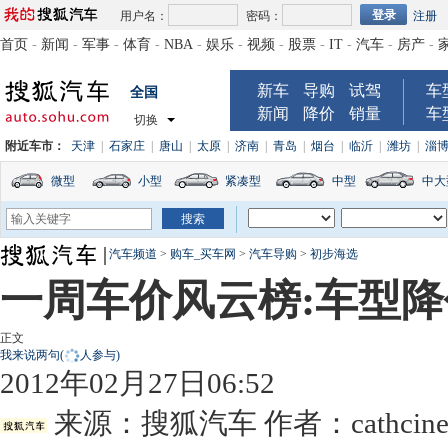
用户名：
密码：
注册
首页
-
新闻
-
军事
-
体育
-
NBA
-
娱乐
-
视频
-
股票
-
IT
-
汽车
-
房产
-
新车
导购
试驾
车
全国
新闻
降价
销量
车
切换
附近车市：
天津
|
石家庄
|
唐山
|
太原
|
济南
|
青岛
|
烟台
|
临沂
|
潍坊
|
淄
微型
小型
紧凑型
中型
中大
汽车频道
>
购车_买车网
>
汽车导购
>
初步海选
一周车价风云榜:车型降价T
正文
我来说两句
(
人参与)
2012年02月27日06:52
来源：
搜狐汽车
作者：cathcin