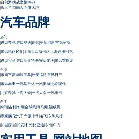
|
自驾游
|
挑战之旅
|
9421
|
长三角
|
自由人
|
车友天地
汽车品牌
热门
|
进口奔驰
|
进口奥迪
|
讴歌
|
英菲尼迪
|
雷克萨斯
|
东风悦达起亚
|
上海大众斯柯达
|
上海通用别克
|
进口宝马
|
进口菲亚特
|
长安沃尔沃
|
东风雪铁龙
合资
|
东南三菱
|
华晨宝马
|
长安福特
|
东风日产
|
东风本田
|
一汽马自达
|
一汽奥迪
|
北京现代
|
北京奔驰
|
上海大众
|
一汽大众
|
一汽丰田
自主
|
奇瑞
|
吉利
|
华泰
|
全球鹰
|
海马
|
瑞麒
|
威麟
|
帝豪
|
英伦汽车
|
华晨中华
|
哈飞
|
东风风行
|
长城
|
荣威
|
长安
|
中兴
|
比亚迪
|
东南
|
广汽