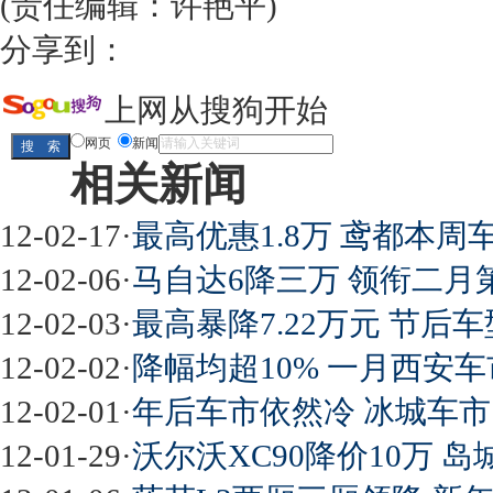
(责任编辑：许艳平)
分享到：
上网从搜狗开始
网页
新闻
相关新闻
12-02-17
·
最高优惠1.8万 鸢都本周车
12-02-06
·
马自达6降三万 领衔二月第
12-02-03
·
最高暴降7.22万元 节后车
12-02-02
·
降幅均超10% 一月西安车
12-02-01
·
年后车市依然冷 冰城车市1
12-01-29
·
沃尔沃XC90降价10万 岛城