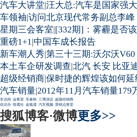
汽车大讲堂
|
汪大总:汽车是国家强
车领袖
|
访问北京现代常务副总李峰
星期三会客室
|
[332期]：雾霾是否
重磅1+1
|
中国车成长报告
新车潮人秀
|
第三十三期:沃尔沃V60
本土车企研发调查
|
北汽
长安
比亚
超级经销商
|
保时捷的辉煌该如何延
汽车销量
|
2012年11月汽车销量179
车访间
会客室
车春秋
三博演议
超级经销商
信访办
悟透社
金狐谍
汽车视频
营销点将堂
搜狐博客·微博
更多>>