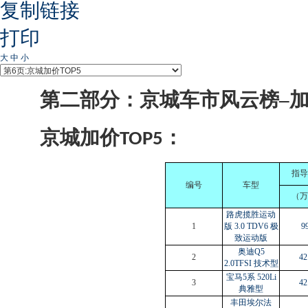
复制链接
打印
大
中
小
第二部分：京城车市风云榜–
京城加价
：
TOP5
指导
编号
车型
（万
路虎揽胜运动
1
版 3.0 TDV6 极
99
致运动版
奥迪Q5
2
42
2.0TFSI 技术型
宝马5系 520Li
3
42
典雅型
丰田埃尔法