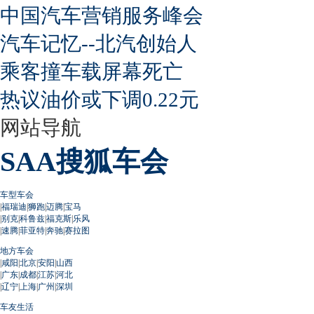
中国汽车营销服务峰会
汽车记忆--北汽创始人
乘客撞车载屏幕死亡
热议油价或下调0.22元
网站导航
SAA搜狐车会
车型车会
|
福瑞迪
|
狮跑
|
迈腾
|
宝马
|
别克
|
科鲁兹
|
福克斯
|
乐风
|
速腾
|
菲亚特
|
奔驰
|
赛拉图
地方车会
|
咸阳
|
北京
|
安阳
|
山西
|
广东
|
成都
|
江苏
|
河北
|
辽宁
|
上海
|
广州
|
深圳
车友生活