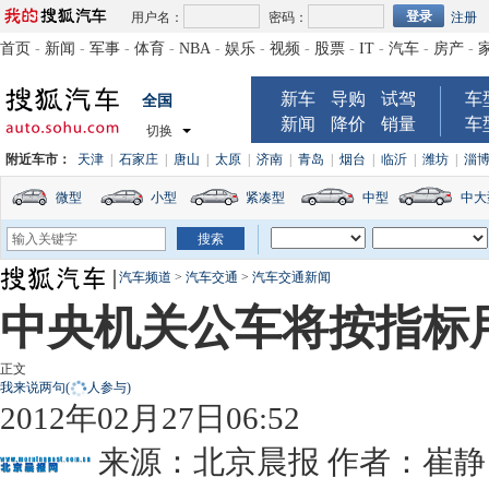
用户名：
密码：
注册
首页
-
新闻
-
军事
-
体育
-
NBA
-
娱乐
-
视频
-
股票
-
IT
-
汽车
-
房产
-
新车
导购
试驾
车
全国
新闻
降价
销量
车
切换
附近车市：
天津
|
石家庄
|
唐山
|
太原
|
济南
|
青岛
|
烟台
|
临沂
|
潍坊
|
淄
微型
小型
紧凑型
中型
中大
汽车频道
>
汽车交通
>
汽车交通新闻
中央机关公车将按指标
正文
我来说两句
(
人参与)
2012年02月27日06:52
来源：
北京晨报
作者：崔静