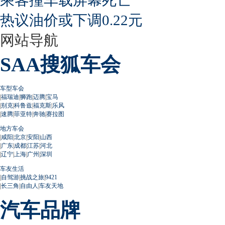
热议油价或下调0.22元
网站导航
SAA搜狐车会
车型车会
|
福瑞迪
|
狮跑
|
迈腾
|
宝马
|
别克
|
科鲁兹
|
福克斯
|
乐风
|
速腾
|
菲亚特
|
奔驰
|
赛拉图
地方车会
|
咸阳
|
北京
|
安阳
|
山西
|
广东
|
成都
|
江苏
|
河北
|
辽宁
|
上海
|
广州
|
深圳
车友生活
|
自驾游
|
挑战之旅
|
9421
|
长三角
|
自由人
|
车友天地
汽车品牌