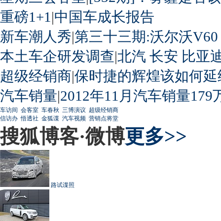
重磅1+1
|
中国车成长报告
新车潮人秀
|
第三十三期:沃尔沃V60
本土车企研发调查
|
北汽
长安
比亚
超级经销商
|
保时捷的辉煌该如何延
汽车销量
|
2012年11月汽车销量179
车访间
会客室
车春秋
三博演议
超级经销商
信访办
悟透社
金狐谍
汽车视频
营销点将堂
搜狐博客·微博
更多>>
路试谍照