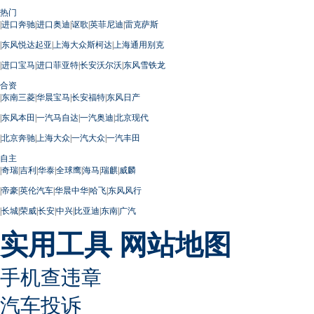
热门
|
进口奔驰
|
进口奥迪
|
讴歌
|
英菲尼迪
|
雷克萨斯
|
东风悦达起亚
|
上海大众斯柯达
|
上海通用别克
|
进口宝马
|
进口菲亚特
|
长安沃尔沃
|
东风雪铁龙
合资
|
东南三菱
|
华晨宝马
|
长安福特
|
东风日产
|
东风本田
|
一汽马自达
|
一汽奥迪
|
北京现代
|
北京奔驰
|
上海大众
|
一汽大众
|
一汽丰田
自主
|
奇瑞
|
吉利
|
华泰
|
全球鹰
|
海马
|
瑞麒
|
威麟
|
帝豪
|
英伦汽车
|
华晨中华
|
哈飞
|
东风风行
|
长城
|
荣威
|
长安
|
中兴
|
比亚迪
|
东南
|
广汽
实用工具
网站地图
手机查违章
汽车投诉