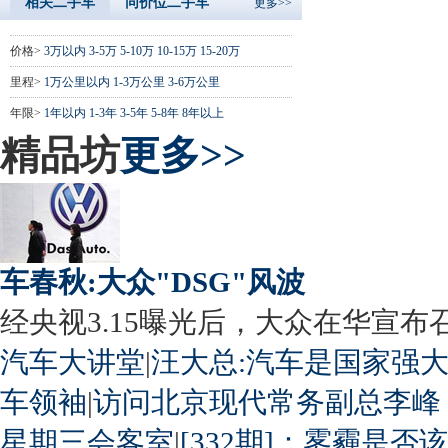
相关二手车
同价位二手车
更多>>
价格>
3万以内
3-5万
5-10万
10-15万
15-20万
里程>
1万公里以内
1-3万公里
3-6万公里
年限>
1年以内
1-3年
3-5年
5-8年
8年以上
精品坊
更多>>
车春秋:大众"DSG"风波
经央视3.15曝光后，大众在华宣布召回
汽车大讲堂
|
汪大总:汽车是国家强
车领袖
|
访问北京现代常务副总李峰
星期三会客室
|
[332期]：雾霾是否