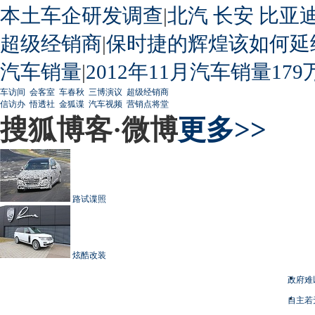
本土车企研发调查
|
北汽
长安
比亚
超级经销商
|
保时捷的辉煌该如何延
汽车销量
|
2012年11月汽车销量179
车访间
会客室
车春秋
三博演议
超级经销商
信访办
悟透社
金狐谍
汽车视频
营销点将堂
搜狐博客·微博
更多>>
路试谍照
炫酷改装
政府难
自主若