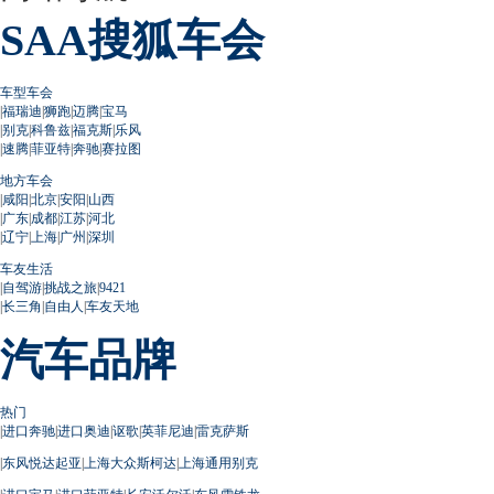
SAA搜狐车会
车型车会
|
福瑞迪
|
狮跑
|
迈腾
|
宝马
|
别克
|
科鲁兹
|
福克斯
|
乐风
|
速腾
|
菲亚特
|
奔驰
|
赛拉图
地方车会
|
咸阳
|
北京
|
安阳
|
山西
|
广东
|
成都
|
江苏
|
河北
|
辽宁
|
上海
|
广州
|
深圳
车友生活
|
自驾游
|
挑战之旅
|
9421
|
长三角
|
自由人
|
车友天地
汽车品牌
热门
|
进口奔驰
|
进口奥迪
|
讴歌
|
英菲尼迪
|
雷克萨斯
|
东风悦达起亚
|
上海大众斯柯达
|
上海通用别克