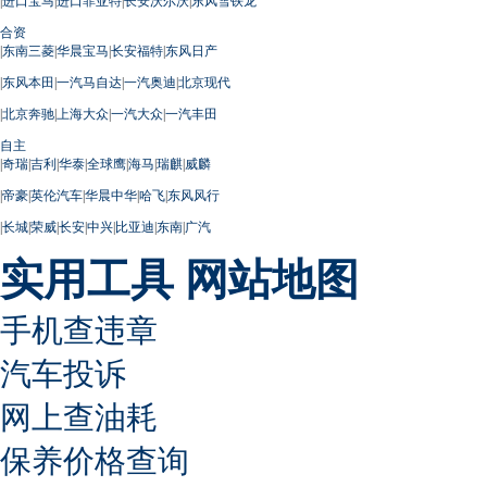
|
进口宝马
|
进口菲亚特
|
长安沃尔沃
|
东风雪铁龙
合资
|
东南三菱
|
华晨宝马
|
长安福特
|
东风日产
|
东风本田
|
一汽马自达
|
一汽奥迪
|
北京现代
|
北京奔驰
|
上海大众
|
一汽大众
|
一汽丰田
自主
|
奇瑞
|
吉利
|
华泰
|
全球鹰
|
海马
|
瑞麒
|
威麟
|
帝豪
|
英伦汽车
|
华晨中华
|
哈飞
|
东风风行
|
长城
|
荣威
|
长安
|
中兴
|
比亚迪
|
东南
|
广汽
实用工具
网站地图
手机查违章
汽车投诉
网上查油耗
保养价格查询