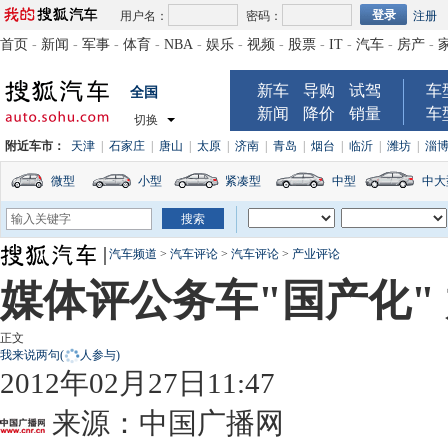
用户名：
密码：
注册
首页
-
新闻
-
军事
-
体育
-
NBA
-
娱乐
-
视频
-
股票
-
IT
-
汽车
-
房产
-
新车
导购
试驾
车
全国
新闻
降价
销量
车
切换
附近车市：
天津
|
石家庄
|
唐山
|
太原
|
济南
|
青岛
|
烟台
|
临沂
|
潍坊
|
淄
微型
小型
紧凑型
中型
中大
汽车频道
>
汽车评论
>
汽车评论
>
产业评论
媒体评公务车"国产化"
正文
我来说两句
(
人参与)
2012年02月27日11:47
来源：
中国广播网