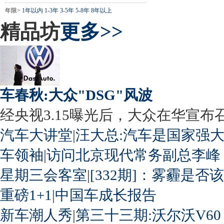
年限>
1年以内
1-3年
3-5年
5-8年
8年以上
精品坊
更多>>
车春秋:大众"DSG"风波
经央视3.15曝光后，大众在华宣布召回
汽车大讲堂
|
汪大总:汽车是国家强
车领袖
|
访问北京现代常务副总李峰
星期三会客室
|
[332期]：雾霾是否
重磅1+1
|
中国车成长报告
新车潮人秀
|
第三十三期:沃尔沃V60