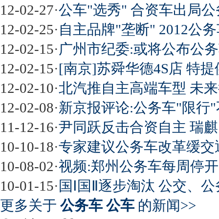
12-02-27
·
公车"选秀" 合资车出局
12-02-25
·
自主品牌"垄断" 2012公
12-02-15
·
广州市纪委:或将公布公
12-02-15
·
[南京]苏舜华德4S店 特
12-02-10
·
北汽推自主高端车型 未
12-02-08
·
新京报评论:公务车"限行
11-12-16
·
尹同跃反击合资自主 瑞
10-10-18
·
专家建议公务车改革缓交
10-08-02
·
视频:郑州公务车每周停开
10-01-15
·
国Ⅰ国Ⅱ逐步淘汰 公交、
更多关于
公务车 公车
的新闻>>