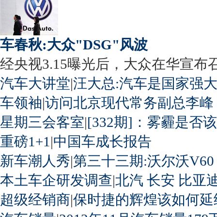
车春秋:大众"DSG"风波
经央视3.15曝光后，大众在华宣布召回
汽车大讲堂
|
汪大总:汽车是国家强
车领袖
|
访问北京现代常务副总李峰
星期三会客室
|
[332期]：雾霾是否
重磅1+1
|
中国车成长报告
新车潮人秀
|
第三十三期:沃尔沃V60
本土车企研发调查
|
北汽
长安
比亚
超级经销商
|
保时捷的辉煌该如何延