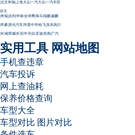
|
北京奔驰
|
上海大众
|
一汽大众
|
一汽丰田
自主
|
奇瑞
|
吉利
|
华泰
|
全球鹰
|
海马
|
瑞麒
|
威麟
|
帝豪
|
英伦汽车
|
华晨中华
|
哈飞
|
东风风行
|
长城
|
荣威
|
长安
|
中兴
|
比亚迪
|
东南
|
广汽
实用工具
网站地图
手机查违章
汽车投诉
网上查油耗
保养价格查询
车型大全
车型对比
图片对比
条件选车