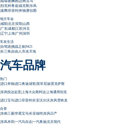
|
福瑞迪
|
狮跑
|
迈腾
|
宝马
|
别克
|
科鲁兹
|
福克斯
|
乐风
|
速腾
|
菲亚特
|
奔驰
|
赛拉图
地方车会
|
咸阳
|
北京
|
安阳
|
山西
|
广东
|
成都
|
江苏
|
河北
|
辽宁
|
上海
|
广州
|
深圳
车友生活
|
自驾游
|
挑战之旅
|
9421
|
长三角
|
自由人
|
车友天地
汽车品牌
热门
|
进口奔驰
|
进口奥迪
|
讴歌
|
英菲尼迪
|
雷克萨斯
|
东风悦达起亚
|
上海大众斯柯达
|
上海通用别克
|
进口宝马
|
进口菲亚特
|
长安沃尔沃
|
东风雪铁龙
合资
|
东南三菱
|
华晨宝马
|
长安福特
|
东风日产
|
东风本田
|
一汽马自达
|
一汽奥迪
|
北京现代