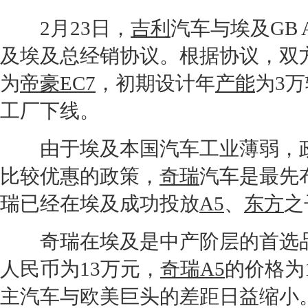
2月23日，
吉利
汽车与埃及GB 
及埃及总经销协议。根据协议，双方
为
帝豪EC7
，初期设计年
产能
为3万
工厂下线。
由于埃及本国汽车工业薄弱，政
比较优惠的政策，
奇瑞
汽车是最先
瑞
已经在埃及成功投放
A5
、
东方
之
奇瑞
在埃及是中产阶层的首选
人民币为13万元，
奇瑞A5
的价格为
主汽车与欧美巨头的差距日益缩小