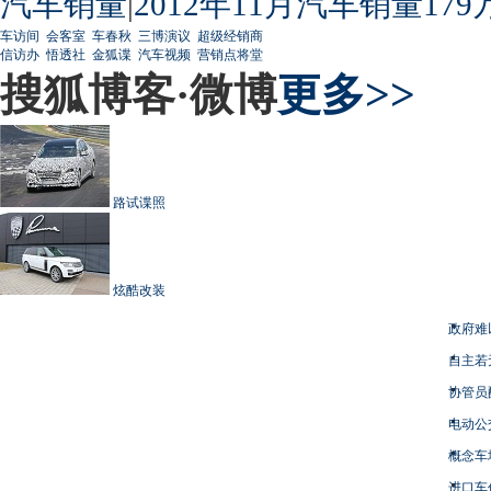
汽车销量
|
2012年11月汽车销量179
车访间
会客室
车春秋
三博演议
超级经销商
信访办
悟透社
金狐谍
汽车视频
营销点将堂
搜狐博客·微博
更多>>
路试谍照
炫酷改装
政府难
自主若
协管员
电动公
概念车
进口车