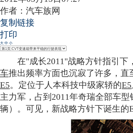
作者：汽车族网
复制链接
打印
大
中
小
在"成长2011"战略方针指引下
车
推出频率方面也沉寂了许多，直至
E5
。定位于人本科技中级家轿的
E5
主力军，占到2011年
奇瑞
全部车型销
辆）。可见，新战略方针下诞生的