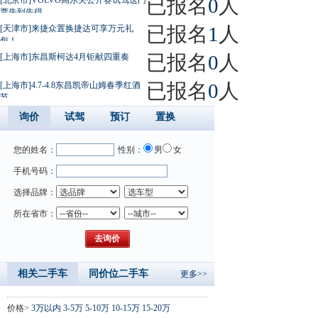
已报名
0
人
票先到先得
已报名
1
人
[天津市]来捷众置换捷达可享万元礼
包！
已报名
0
人
[上海市]东昌斯柯达4月钜献四重奏
已报名
0
人
[上海市]4.7-4.8东昌凯帝山姆春季红酒
节
询价
试驾
预订
置换
您的姓名：
性别：
男
女
手机号码：
选择品牌：
所在省市：
相关二手车
同价位二手车
更多>>
价格>
3万以内
3-5万
5-10万
10-15万
15-20万