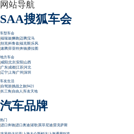
网站导航
SAA搜狐车会
车型车会
|
福瑞迪
|
狮跑
|
迈腾
|
宝马
|
别克
|
科鲁兹
|
福克斯
|
乐风
|
速腾
|
菲亚特
|
奔驰
|
赛拉图
地方车会
|
咸阳
|
北京
|
安阳
|
山西
|
广东
|
成都
|
江苏
|
河北
|
辽宁
|
上海
|
广州
|
深圳
车友生活
|
自驾游
|
挑战之旅
|
9421
|
长三角
|
自由人
|
车友天地
汽车品牌
热门
|
进口奔驰
|
进口奥迪
|
讴歌
|
英菲尼迪
|
雷克萨斯
|
东风悦达起亚
|
上海大众斯柯达
|
上海通用别克