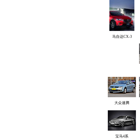
马自达CX-3
大众速腾
宝马4系