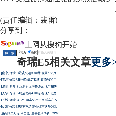
(责任编辑：裴雷)
分享到：
上网从搜狗开始
网页
新闻
奇瑞E5相关文章
更多>
·
[南京]奇瑞E5最高优惠6000元 低至5.88万
·
[青岛]奇瑞E5最低5.98万起售 直降8000元
·
[淄博]购奇瑞E5现金优惠8000元 现车销售
·
[无锡]奇瑞E5现金优惠4000元 有现车在售
·
[长沙]奇瑞E5 CVT购车优惠一万 现车供应
·
[临沂]奇瑞E5现车充足 现金优惠达7000元
·
最高降二万元 马自达3星骋领衔降价TOP10