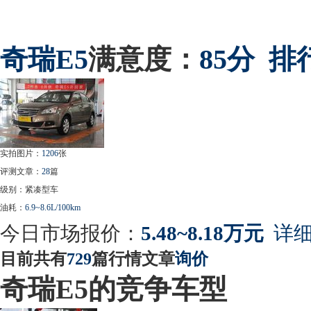
奇瑞
E5
满意度：
85分
排
实拍图片：
1206
张
评测文章：
28
篇
级别：紧凑型车
油耗：
6.9~8.6L/100km
今日市场报价：
5.48~8.18万元
详细
目前共有
729
篇行情文章
询价
奇瑞E5的竞争车型