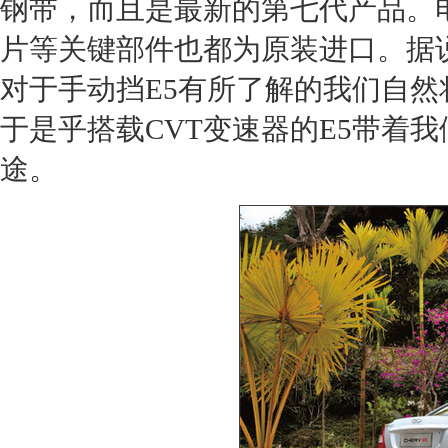
钢带，而且是最新的第七代产品。
片等关键部件也都为原装进口。据
对于手动挡
E5
有所了解的我们自然
于是乎搭载CVT变速器的
E5
带着我
途。