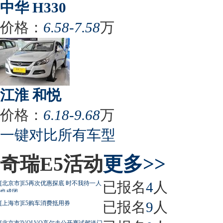
中华 H330
价格：
6.58-7.58
万
江淮 和悦
价格：
6.18-9.68
万
一键对比所有车型
奇瑞E5活动
更多>>
已报名
4
人
[北京市]E5再次优惠探底 时不我待一人
也成团
已报名
9
人
[上海市]E5购车消费抵用券
[北京市]VOLVO高尔夫公开赛试驾送门