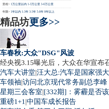
里程>
1万公里以内
1-3万公里
3-6万公里
年限>
1年以内
1-3年
3-5年
5-8年
8年以上
精品坊
更多>>
车春秋:大众"DSG"风波
经央视3.15曝光后，大众在华宣布召回
汽车大讲堂
|
汪大总:汽车是国家强
车领袖
|
访问北京现代常务副总李峰
星期三会客室
|
[332期]：雾霾是否
重磅1+1
|
中国车成长报告