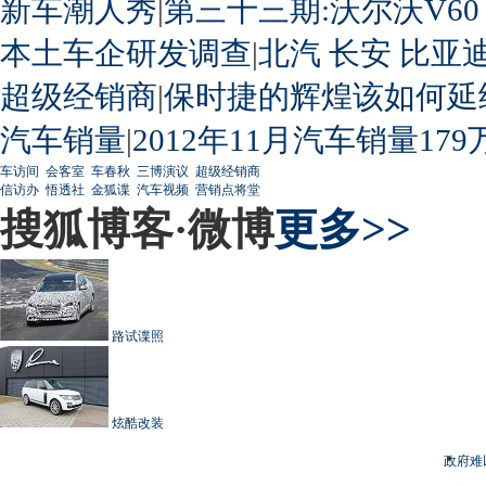
新车潮人秀
|
第三十三期:沃尔沃V60
本土车企研发调查
|
北汽
长安
比亚
超级经销商
|
保时捷的辉煌该如何延
汽车销量
|
2012年11月汽车销量179
车访间
会客室
车春秋
三博演议
超级经销商
信访办
悟透社
金狐谍
汽车视频
营销点将堂
搜狐博客·微博
更多>>
路试谍照
炫酷改装
政府难