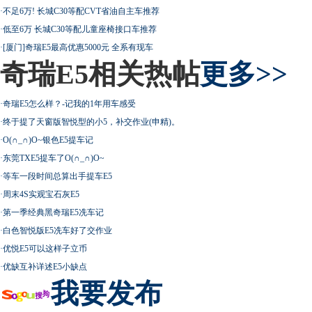
·
不足6万! 长城C30等配CVT省油自主车推荐
·
低至6万 长城C30等配儿童座椅接口车推荐
·
[厦门]奇瑞E5最高优惠5000元 全系有现车
奇瑞E5相关热帖
更多>>
·
奇瑞E5怎么样？-记我的1年用车感受
·
终于提了天窗版智悦型的小5，补交作业(申精)。
·
O(∩_∩)O~银色E5提车记
·
东莞TXE5提车了O(∩_∩)O~
·
等车一段时间总算出手提车E5
·
周末4S实观宝石灰E5
·
第一季经典黑奇瑞E5冼车记
·
白色智悦版E5冼车好了交作业
·
优悦E5可以这样子立币
·
优缺互补详述E5小缺点
我要发布