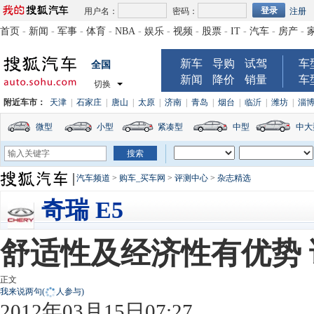
用户名：
密码：
注册
首页
-
新闻
-
军事
-
体育
-
NBA
-
娱乐
-
视频
-
股票
-
IT
-
汽车
-
房产
-
新车
导购
试驾
车
全国
新闻
降价
销量
车
切换
附近车市：
天津
|
石家庄
|
唐山
|
太原
|
济南
|
青岛
|
烟台
|
临沂
|
潍坊
|
淄
微型
小型
紧凑型
中型
中大
汽车频道
>
购车_买车网
>
评测中心
>
杂志精选
奇瑞 E5
舒适性及经济性有优势 试
正文
我来说两句
(
人参与)
2012年03月15日07:27