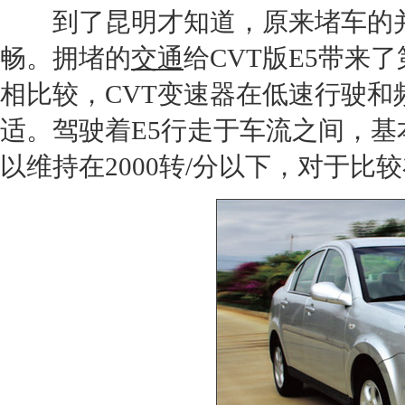
到了
昆明
才知道，原来堵车的并
畅。拥堵的
交通
给CVT版
E5
带来了
相比较，CVT变速器在低速行驶
适。驾驶着
E5
行走于车流之间，基
以维持在2000转/分以下，对于