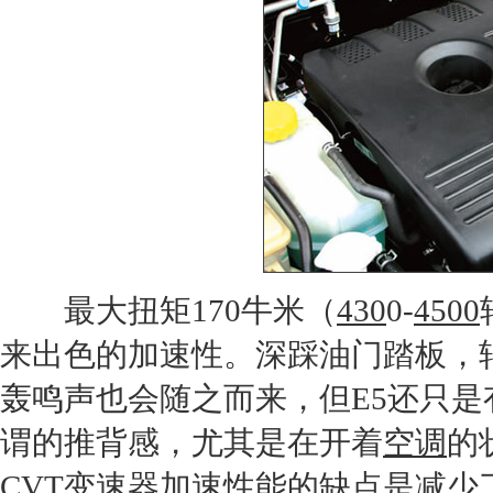
最大扭矩170牛米（
430
0-
4500
来出色的加速性。深踩油门踏板，
轰鸣声也会随之而来，但
E5
还只是
谓的推背感，尤其是在开着
空调
的
CVT变速器加速性能的缺点是减