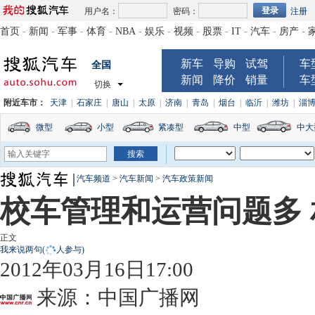
用户名：
密码：
注册
首页
-
新闻
-
军事
-
体育
-
NBA
-
娱乐
-
视频
-
股票
-
IT
-
汽车
-
房产
-
新车
导购
试驾
车
全国
新闻
降价
销量
车
切换
附近车市：
天津
|
石家庄
|
唐山
|
太原
|
济南
|
青岛
|
烟台
|
临沂
|
潍坊
|
淄
微型
小型
紧凑型
中型
中大
汽车频道
>
汽车新闻
>
汽车政策新闻
校车管理和运营问题多
正文
我来说两句
(
人参与)
2012年03月16日17:00
来源：
中国广播网