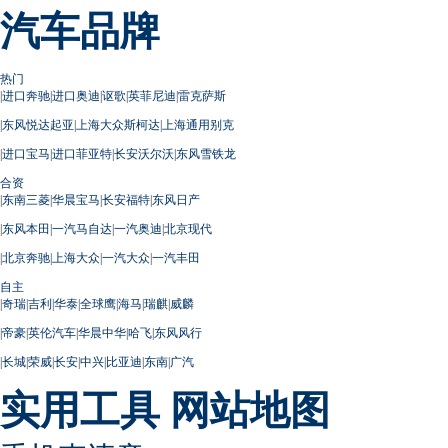
汽车品牌
热门
|
进口奔驰
|
进口奥迪
|
讴歌
|
英菲尼迪
|
雷克萨斯
|
东风悦达起亚
|
上海大众斯柯达
|
上海通用别克
|
进口宝马
|
进口菲亚特
|
长安沃尔沃
|
东风雪铁龙
合资
|
东南三菱
|
华晨宝马
|
长安福特
|
东风日产
|
东风本田
|
一汽马自达
|
一汽奥迪
|
北京现代
|
北京奔驰
|
上海大众
|
一汽大众
|
一汽丰田
自主
|
奇瑞
|
吉利
|
华泰
|
全球鹰
|
海马
|
瑞麒
|
威麟
|
帝豪
|
英伦汽车
|
华晨中华
|
哈飞
|
东风风行
|
长城
|
荣威
|
长安
|
中兴
|
比亚迪
|
东南
|
广汽
实用工具
网站地图