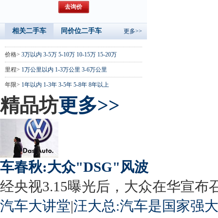
相关二手车
同价位二手车
更多>>
价格>
3万以内
3-5万
5-10万
10-15万
15-20万
里程>
1万公里以内
1-3万公里
3-6万公里
年限>
1年以内
1-3年
3-5年
5-8年
8年以上
精品坊
更多>>
车春秋:大众"DSG"风波
经央视3.15曝光后，大众在华宣布召回
汽车大讲堂
|
汪大总:汽车是国家强