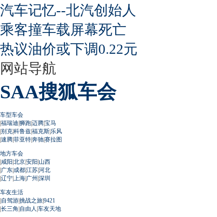
汽车记忆--北汽创始人
乘客撞车载屏幕死亡
热议油价或下调0.22元
网站导航
SAA搜狐车会
车型车会
|
福瑞迪
|
狮跑
|
迈腾
|
宝马
|
别克
|
科鲁兹
|
福克斯
|
乐风
|
速腾
|
菲亚特
|
奔驰
|
赛拉图
地方车会
|
咸阳
|
北京
|
安阳
|
山西
|
广东
|
成都
|
江苏
|
河北
|
辽宁
|
上海
|
广州
|
深圳
车友生活
|
自驾游
|
挑战之旅
|
9421
|
长三角
|
自由人
|
车友天地