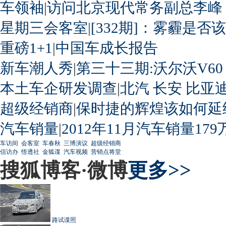
车领袖
|
访问北京现代常务副总李峰
星期三会客室
|
[332期]：雾霾是否
重磅1+1
|
中国车成长报告
新车潮人秀
|
第三十三期:沃尔沃V60
本土车企研发调查
|
北汽
长安
比亚
超级经销商
|
保时捷的辉煌该如何延
汽车销量
|
2012年11月汽车销量179
车访间
会客室
车春秋
三博演议
超级经销商
信访办
悟透社
金狐谍
汽车视频
营销点将堂
搜狐博客·微博
更多>>
路试谍照