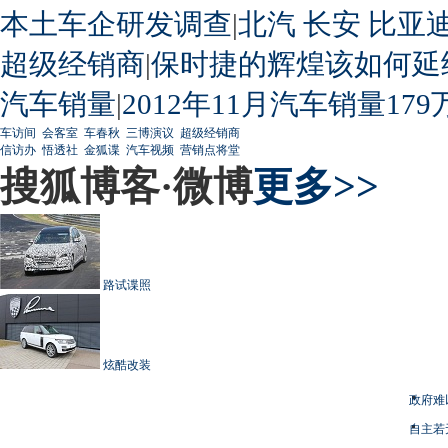
本土车企研发调查
|
北汽
长安
比亚
超级经销商
|
保时捷的辉煌该如何延
汽车销量
|
2012年11月汽车销量179
车访间
会客室
车春秋
三博演议
超级经销商
信访办
悟透社
金狐谍
汽车视频
营销点将堂
搜狐博客·微博
更多>>
路试谍照
炫酷改装
政府难
自主若