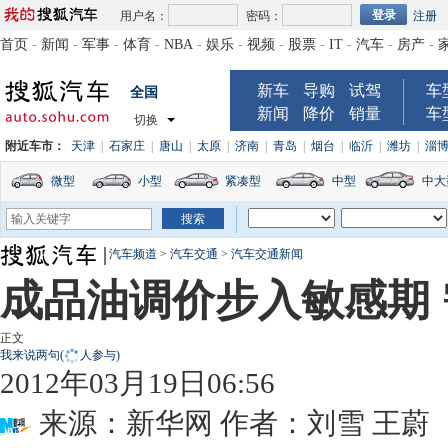
用户名：
密码：
注册
首页
-
新闻
-
军事
-
体育
-
NBA
-
娱乐
-
视频
-
股票
-
IT
-
汽车
-
房产
-
新车
导购
试驾
车
全国
新闻
降价
销量
车
切换
附近车市：
天津
|
石家庄
|
唐山
|
太原
|
济南
|
青岛
|
烟台
|
临沂
|
潍坊
|
淄
微型
小型
紧凑型
中型
中大
汽车频道
>
汽车交通
>
汽车交通新闻
成品油调价步入敏感期
正文
我来说两句
(
人参与)
2012年03月19日06:56
来源：
新华网
作者：刘雪 王蔚