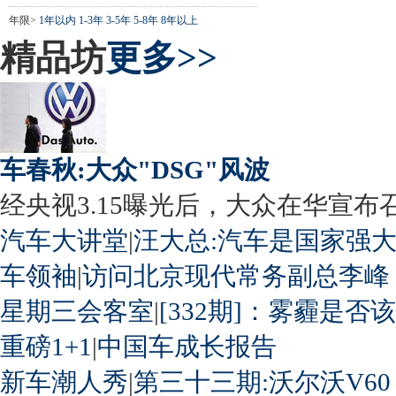
年限>
1年以内
1-3年
3-5年
5-8年
8年以上
精品坊
更多>>
车春秋:大众"DSG"风波
经央视3.15曝光后，大众在华宣布召回
汽车大讲堂
|
汪大总:汽车是国家强
车领袖
|
访问北京现代常务副总李峰
星期三会客室
|
[332期]：雾霾是否
重磅1+1
|
中国车成长报告
新车潮人秀
|
第三十三期:沃尔沃V60