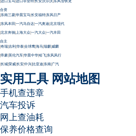
|
进口宝马
|
进口菲亚特
|
长安沃尔沃
|
东风雪铁龙
合资
|
东南三菱
|
华晨宝马
|
长安福特
|
东风日产
|
东风本田
|
一汽马自达
|
一汽奥迪
|
北京现代
|
北京奔驰
|
上海大众
|
一汽大众
|
一汽丰田
自主
|
奇瑞
|
吉利
|
华泰
|
全球鹰
|
海马
|
瑞麒
|
威麟
|
帝豪
|
英伦汽车
|
华晨中华
|
哈飞
|
东风风行
|
长城
|
荣威
|
长安
|
中兴
|
比亚迪
|
东南
|
广汽
实用工具
网站地图
手机查违章
汽车投诉
网上查油耗
保养价格查询