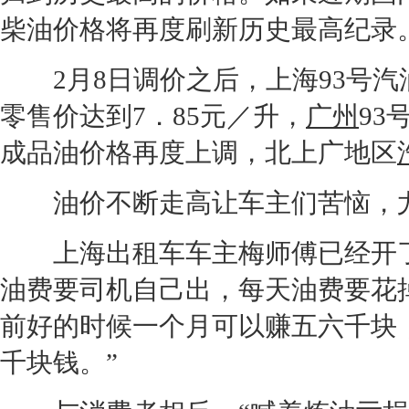
柴
油价
格将再度刷新历史最高纪录
2月8日调价之后，
上海
93号
零售价达到7．85元／升，
广州
93
成品
油价
格再度上调，北上广地区
油价
不断走高让车主们苦恼，
上海
出租车车主梅师傅已经开
油费要司机自己出，每天油费要花
前好的时候一个月可以赚五六千块
千块钱。”