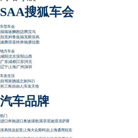
SAA搜狐车会
车型车会
|
福瑞迪
|
狮跑
|
迈腾
|
宝马
|
别克
|
科鲁兹
|
福克斯
|
乐风
|
速腾
|
菲亚特
|
奔驰
|
赛拉图
地方车会
|
咸阳
|
北京
|
安阳
|
山西
|
广东
|
成都
|
江苏
|
河北
|
辽宁
|
上海
|
广州
|
深圳
车友生活
|
自驾游
|
挑战之旅
|
9421
|
长三角
|
自由人
|
车友天地
汽车品牌
热门
|
进口奔驰
|
进口奥迪
|
讴歌
|
英菲尼迪
|
雷克萨斯
|
东风悦达起亚
|
上海大众斯柯达
|
上海通用别克