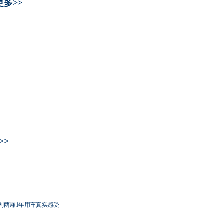
更多>>
>>
列两厢1年用车真实感受