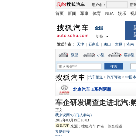
用户名：
密
首页
-
新闻
-
军事
-
体育
-
NBA
-
娱乐
-
视
全国
切换
附近车市：
天津
|
石家庄
|
唐山
|
太原
|
济南
微型
小型
紧凑型
汽车频道
>
汽车评论
>
中国本
北京汽车 E系列两厢
车企研发调查走进北汽:
正文
我来说两句
(
人参与)
2012年03月19日18:03
来源：
搜狐汽车
作者：综合报道
复制链接