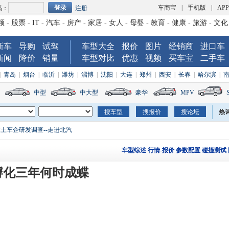
车商宝
|
手机版
|
AP
码：
注册
频
-
股票
-
IT
-
汽车
-
房产
-
家居
-
女人
-
母婴
-
教育
-
健康
-
旅游
-
文化
新车
导购
试驾
车型大全
报价
图片
经销商
进口车
新闻
降价
销量
车型对比
优惠
视频
买车宝
二手车
|
青岛
|
烟台
|
临沂
|
潍坊
|
淄博
|
沈阳
|
大连
|
郑州
|
西安
|
长春
|
哈尔滨
|
中型
中大型
豪华
MPV
热
土车企研发调查--走进北汽
车型综述
行情-报价
参数配置
碰撞测试
孵化三年何时成蝶