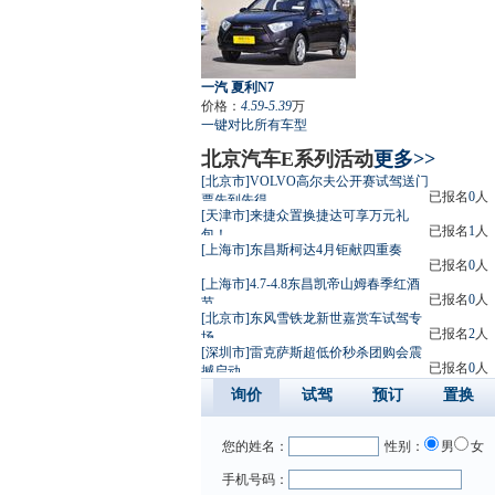
一汽 夏利N7
价格：
4.59-5.39
万
一键对比所有车型
北京汽车E系列活动
更多>>
[北京市]VOLVO高尔夫公开赛试驾送门
已报名
0
人
票先到先得
[天津市]来捷众置换捷达可享万元礼
已报名
1
人
包！
[上海市]东昌斯柯达4月钜献四重奏
已报名
0
人
[上海市]4.7-4.8东昌凯帝山姆春季红酒
已报名
0
人
节
[北京市]东风雪铁龙新世嘉赏车试驾专
已报名
2
人
场
[深圳市]雷克萨斯超低价秒杀团购会震
已报名
0
人
撼启动
询价
试驾
预订
置换
您的姓名：
性别：
男
女
手机号码：