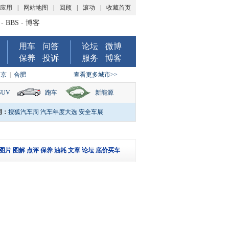
P应用
|
网站地图
|
回顾
|
滚动
|
收藏首页
-
BBS
-
博客
用车
问答
论坛
微博
保养
投诉
服务
博客
南京
|
合肥
查看更多城市>>
SUV
跑车
新能源
词：
搜狐汽车周
汽车年度大选
安全车展
图片
图解
点评
保养
油耗
文章
论坛
底价买车