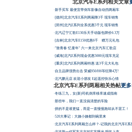
北京汽车E系列相关文章
·
新手买车 最便宜带倒车影像自动挡两厢车
·
[德州]北京汽车E系列两厢降3千 现车销售
·
[郑州]北汽E系列全系优惠5千元 现车销售
·
北汽辽宁汇歌E130乐天手动版包牌价6.3万
·
[吉林]北京汽车E150优惠6千 赠万元礼包
·
"致青春·忆童年" 六一来北京汽车汇歌店
·
[威海]北汽E系列现金优惠5000元现车充足
·
[重庆]北汽E系列两厢特惠 送3千元大礼包
·
自主品牌强势出击 荣威950/H6等狂降4万!
·
北汽鹏元店 欢迎小朋友 E起遥控快乐心情
北京汽车E系列两厢相关热帖
更多
·
冬练三九，女(新)司机倒库移库速成指南
·
那些年，我们一直没搞清楚的车险
·
拼的不是谁更猛，而是一直慢慢跑却从不罢工！
·
520大事记：大姨小姨都到碗里来
·
北京汽车E系列两厢怎么样？-记我的北京汽车E系
·
北汽新一代军车北京80实车曝光 明年上市