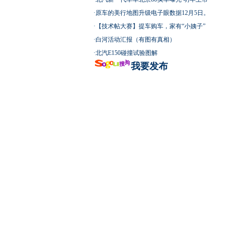
·
原车的美行地图升级电子眼数据12月5日。
·
【技术帖大赛】提车购车，家有“小姨子”
·
白河活动汇报（有图有真相）
·
北汽E150碰撞试验图解
我要发布