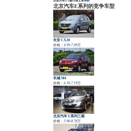
目前共有
373
篇行情文章
询价
北京汽车E系列的竞争车型
长安 CX20
价格：
4.99-7.09
万
长城 M4
价格：
6.39-7.19
万
北京汽车 E系列三厢
价格：
5.98-8.78
万