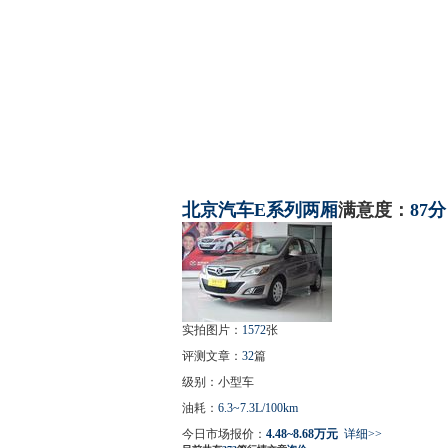
北京汽车
E系列两厢
满意度：
87分
实拍图片：
1572
张
评测文章：
32
篇
级别：小型车
油耗：
6.3~7.3L/100km
今日市场报价：
4.48~8.68万元
详细>>