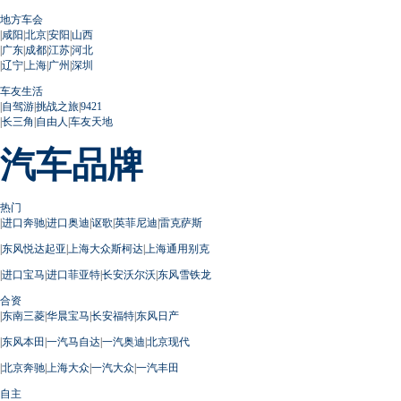
地方车会
|
咸阳
|
北京
|
安阳
|
山西
|
广东
|
成都
|
江苏
|
河北
|
辽宁
|
上海
|
广州
|
深圳
车友生活
|
自驾游
|
挑战之旅
|
9421
|
长三角
|
自由人
|
车友天地
汽车品牌
热门
|
进口奔驰
|
进口奥迪
|
讴歌
|
英菲尼迪
|
雷克萨斯
|
东风悦达起亚
|
上海大众斯柯达
|
上海通用别克
|
进口宝马
|
进口菲亚特
|
长安沃尔沃
|
东风雪铁龙
合资
|
东南三菱
|
华晨宝马
|
长安福特
|
东风日产
|
东风本田
|
一汽马自达
|
一汽奥迪
|
北京现代
|
北京奔驰
|
上海大众
|
一汽大众
|
一汽丰田
自主