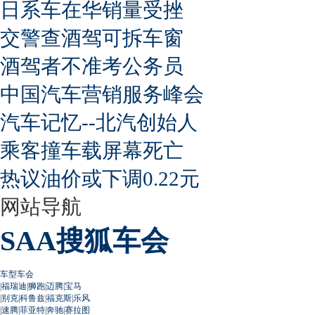
日系车在华销量受挫
交警查酒驾可拆车窗
酒驾者不准考公务员
中国汽车营销服务峰会
汽车记忆--北汽创始人
乘客撞车载屏幕死亡
热议油价或下调0.22元
网站导航
SAA搜狐车会
车型车会
|
福瑞迪
|
狮跑
|
迈腾
|
宝马
|
别克
|
科鲁兹
|
福克斯
|
乐风
|
速腾
|
菲亚特
|
奔驰
|
赛拉图