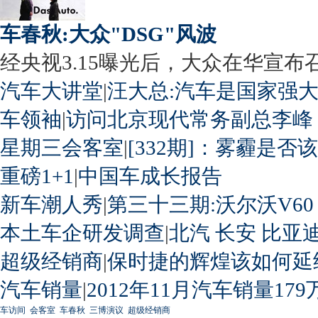
车春秋:大众"DSG"风波
经央视3.15曝光后，大众在华宣布召回
汽车大讲堂
|
汪大总:汽车是国家强
车领袖
|
访问北京现代常务副总李峰
星期三会客室
|
[332期]：雾霾是否
重磅1+1
|
中国车成长报告
新车潮人秀
|
第三十三期:沃尔沃V60
本土车企研发调查
|
北汽
长安
比亚
超级经销商
|
保时捷的辉煌该如何延
汽车销量
|
2012年11月汽车销量179
车访间
会客室
车春秋
三博演议
超级经销商