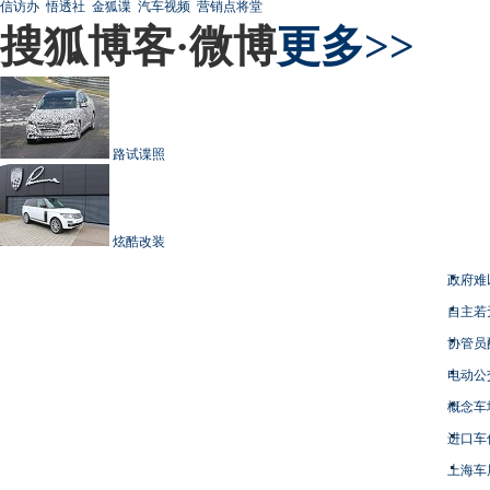
信访办
悟透社
金狐谍
汽车视频
营销点将堂
搜狐博客·微博
更多>>
路试谍照
炫酷改装
政府难
自主若
协管员
电动公
概念车
进口车
上海车