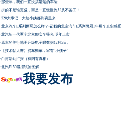
·
那些年，我们一直没搞清楚的车险
·
拼的不是谁更猛，而是一直慢慢跑却从不罢工！
·
520大事记：大姨小姨都到碗里来
·
北京汽车E系列两厢怎么样？-记我的北京汽车E系列两厢1年用车真实感受
·
北汽新一代军车北京80实车曝光 明年上市
·
原车的美行地图升级电子眼数据12月5日。
·
【技术帖大赛】提车购车，家有“小姨子”
·
白河活动汇报（有图有真相）
·
北汽E150碰撞试验图解
我要发布