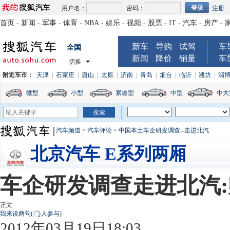
用户名：
密码：
注册
首页
-
新闻
-
军事
-
体育
-
NBA
-
娱乐
-
视频
-
股票
-
IT
-
汽车
-
房产
-
新车
导购
试驾
车
全国
新闻
降价
销量
车
切换
附近车市：
天津
|
石家庄
|
唐山
|
太原
|
济南
|
青岛
|
烟台
|
临沂
|
潍坊
|
淄
微型
小型
紧凑型
中型
中大
汽车频道
>
汽车评论
>
中国本土车企研发调查--走进北汽
北京汽车 E系列两厢
车企研发调查走进北汽
正文
我来说两句
(
人参与)
2012年03月19日18:03