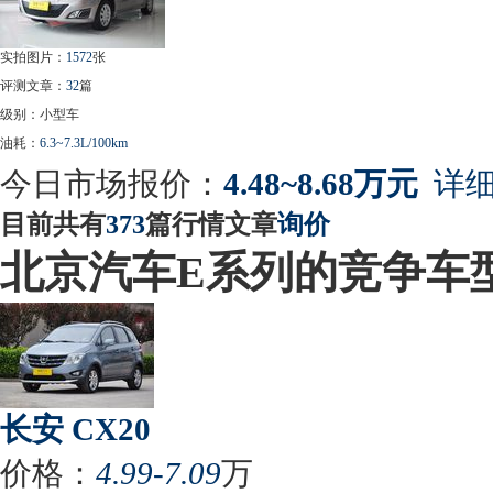
实拍图片：
1572
张
评测文章：
32
篇
级别：小型车
油耗：
6.3~7.3L/100km
今日市场报价：
4.48~8.68万元
详细
目前共有
373
篇行情文章
询价
北京汽车E系列的竞争车
长安 CX20
价格：
4.99-7.09
万