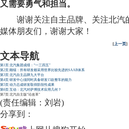
又需要勇气和担当。
谢谢关注自主品牌、关注北汽的
媒体朋友们，谢谢大家！
[
上一页
] 
文本导航
第1页:北汽集团成绩：“一三四五”
第2页:顾镭：所有研发都采用世界比较先进的SAAB体系
第3页:北汽自主品牌九大平台
第4页:研发中心须同时具备研发15款整车的能力
第5页:动力总成研发取得阶段性成果
第6页:互动：北汽对萨博技术应用几何？
第7页:北汽自主版“论改革”
(责任编辑：刘岩)
分享到：