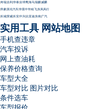
|
奇瑞
|
吉利
|
华泰
|
全球鹰
|
海马
|
瑞麒
|
威麟
|
帝豪
|
英伦汽车
|
华晨中华
|
哈飞
|
东风风行
|
长城
|
荣威
|
长安
|
中兴
|
比亚迪
|
东南
|
广汽
实用工具
网站地图
手机查违章
汽车投诉
网上查油耗
保养价格查询
车型大全
车型对比
图片对比
条件选车
车型报价