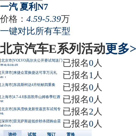
一汽 夏利N7
价格：
4.59-5.39
万
一键对比所有车型
北京汽车E系列活动
更多>
已报名
0
人
[北京市]VOLVO高尔夫公开赛试驾送门
票先到先得
已报名
1
人
[天津市]来捷众置换捷达可享万元礼
包！
已报名
0
人
[上海市]东昌斯柯达4月钜献四重奏
已报名
0
人
[上海市]4.7-4.8东昌凯帝山姆春季红酒
节
已报名
2
人
[北京市]东风雪铁龙新世嘉赏车试驾专
场
已报名
0
人
[深圳市]雷克萨斯超低价秒杀团购会震
撼启动
询价
试驾
预订
置换