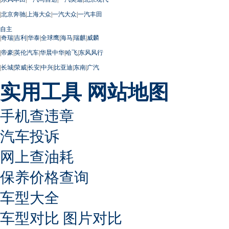
|
北京奔驰
|
上海大众
|
一汽大众
|
一汽丰田
自主
|
奇瑞
|
吉利
|
华泰
|
全球鹰
|
海马
|
瑞麒
|
威麟
|
帝豪
|
英伦汽车
|
华晨中华
|
哈飞
|
东风风行
|
长城
|
荣威
|
长安
|
中兴
|
比亚迪
|
东南
|
广汽
实用工具
网站地图
手机查违章
汽车投诉
网上查油耗
保养价格查询
车型大全
车型对比
图片对比