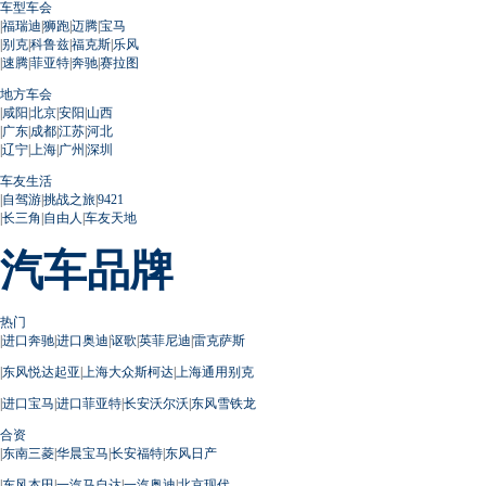
车型车会
|
福瑞迪
|
狮跑
|
迈腾
|
宝马
|
别克
|
科鲁兹
|
福克斯
|
乐风
|
速腾
|
菲亚特
|
奔驰
|
赛拉图
地方车会
|
咸阳
|
北京
|
安阳
|
山西
|
广东
|
成都
|
江苏
|
河北
|
辽宁
|
上海
|
广州
|
深圳
车友生活
|
自驾游
|
挑战之旅
|
9421
|
长三角
|
自由人
|
车友天地
汽车品牌
热门
|
进口奔驰
|
进口奥迪
|
讴歌
|
英菲尼迪
|
雷克萨斯
|
东风悦达起亚
|
上海大众斯柯达
|
上海通用别克
|
进口宝马
|
进口菲亚特
|
长安沃尔沃
|
东风雪铁龙
合资
|
东南三菱
|
华晨宝马
|
长安福特
|
东风日产
|
东风本田
|
一汽马自达
|
一汽奥迪
|
北京现代