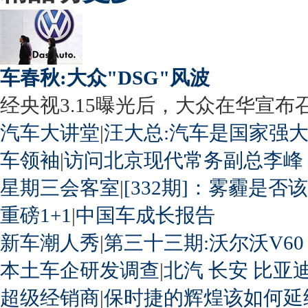
车春秋:大众"DSG"风波
经央视3.15曝光后，大众在华宣布召回
汽车大讲堂
|
汪大总:汽车是国家强
车领袖
|
访问北京现代常务副总李峰
星期三会客室
|
[332期]：雾霾是否
重磅1+1
|
中国车成长报告
新车潮人秀
|
第三十三期:沃尔沃V60
本土车企研发调查
|
北汽
长安
比亚
超级经销商
|
保时捷的辉煌该如何延