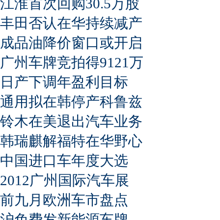
江淮首次回购30.5万股
丰田否认在华持续减产
成品油降价窗口或开启
广州车牌竞拍得9121万
日产下调年盈利目标
通用拟在韩停产科鲁兹
铃木在美退出汽车业务
韩瑞麒解福特在华野心
中国进口车年度大选
2012广州国际汽车展
前九月欧洲车市盘点
沪免费发新能源车牌