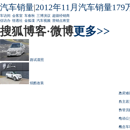
汽车销量
|
2012年11月汽车销量179
车访间
会客室
车春秋
三博演议
超级经销商
信访办
悟透社
金狐谍
汽车视频
营销点将堂
搜狐博客·微博
更多>>
路试谍照
炫酷改装
政府难
自主若
协管员
电动公
概念车