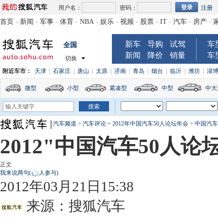
用户名：
密码：
注册
首页
-
新闻
-
军事
-
体育
-
NBA
-
娱乐
-
视频
-
股票
-
IT
-
汽车
-
房产
-
新车
导购
试驾
车
全国
新闻
降价
销量
车
切换
附近车市：
天津
|
石家庄
|
唐山
|
太原
|
济南
|
青岛
|
烟台
|
临沂
|
潍坊
|
淄
微型
小型
紧凑型
中型
中大
汽车频道
>
汽车评论
>
2012年中国汽车50人论坛年会
>
中国汽车
2012"中国汽车50人
正文
我来说两句
(
人参与)
2012年03月21日15:38
来源：
搜狐汽车