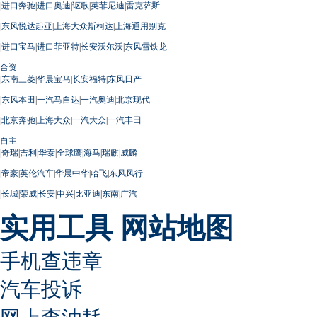
|
进口奔驰
|
进口奥迪
|
讴歌
|
英菲尼迪
|
雷克萨斯
|
东风悦达起亚
|
上海大众斯柯达
|
上海通用别克
|
进口宝马
|
进口菲亚特
|
长安沃尔沃
|
东风雪铁龙
合资
|
东南三菱
|
华晨宝马
|
长安福特
|
东风日产
|
东风本田
|
一汽马自达
|
一汽奥迪
|
北京现代
|
北京奔驰
|
上海大众
|
一汽大众
|
一汽丰田
自主
|
奇瑞
|
吉利
|
华泰
|
全球鹰
|
海马
|
瑞麒
|
威麟
|
帝豪
|
英伦汽车
|
华晨中华
|
哈飞
|
东风风行
|
长城
|
荣威
|
长安
|
中兴
|
比亚迪
|
东南
|
广汽
实用工具
网站地图
手机查违章
汽车投诉