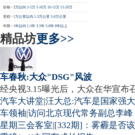
价格>
3万以内
3-5万
5-10万
10-15万
15-20万
里程>
1万公里以内
1-3万公里
3-6万公里
年限>
1年以内
1-3年
3-5年
5-8年
8年以上
精品坊
更多>>
车春秋:大众"DSG"风波
经央视3.15曝光后，大众在华宣布召回
汽车大讲堂
|
汪大总:汽车是国家强
车领袖
|
访问北京现代常务副总李峰
星期三会客室
|
[332期]：雾霾是否