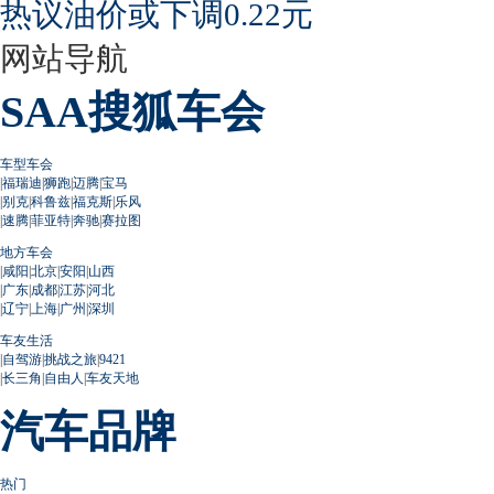
热议油价或下调0.22元
网站导航
SAA搜狐车会
车型车会
|
福瑞迪
|
狮跑
|
迈腾
|
宝马
|
别克
|
科鲁兹
|
福克斯
|
乐风
|
速腾
|
菲亚特
|
奔驰
|
赛拉图
地方车会
|
咸阳
|
北京
|
安阳
|
山西
|
广东
|
成都
|
江苏
|
河北
|
辽宁
|
上海
|
广州
|
深圳
车友生活
|
自驾游
|
挑战之旅
|
9421
|
长三角
|
自由人
|
车友天地
汽车品牌
热门