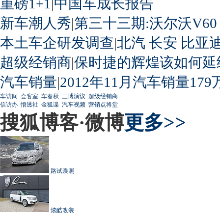
重磅1+1
|
中国车成长报告
新车潮人秀
|
第三十三期:沃尔沃V60
本土车企研发调查
|
北汽
长安
比亚
超级经销商
|
保时捷的辉煌该如何延
汽车销量
|
2012年11月汽车销量179
车访间
会客室
车春秋
三博演议
超级经销商
信访办
悟透社
金狐谍
汽车视频
营销点将堂
搜狐博客·微博
更多>>
路试谍照
炫酷改装