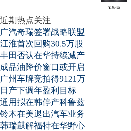
宝马4系
近期热点关注
广汽奇瑞签署战略联盟
江淮首次回购30.5万股
丰田否认在华持续减产
成品油降价窗口或开启
广州车牌竞拍得9121万
日产下调年盈利目标
通用拟在韩停产科鲁兹
铃木在美退出汽车业务
韩瑞麒解福特在华野心