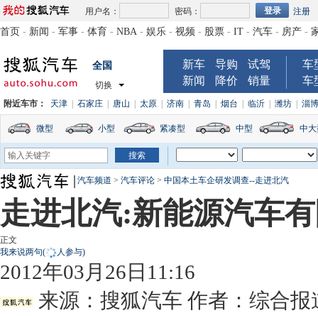
用户名：
密码：
注册
首页
-
新闻
-
军事
-
体育
-
NBA
-
娱乐
-
视频
-
股票
-
IT
-
汽车
-
房产
-
新车
导购
试驾
车
全国
新闻
降价
销量
车
切换
附近车市：
天津
|
石家庄
|
唐山
|
太原
|
济南
|
青岛
|
烟台
|
临沂
|
潍坊
|
淄
微型
小型
紧凑型
中型
中大
汽车频道
>
汽车评论
>
中国本土车企研发调查--走进北汽
走进北汽:新能源汽车
正文
我来说两句
(
人参与)
2012年03月26日11:16
来源：
搜狐汽车
作者：综合报