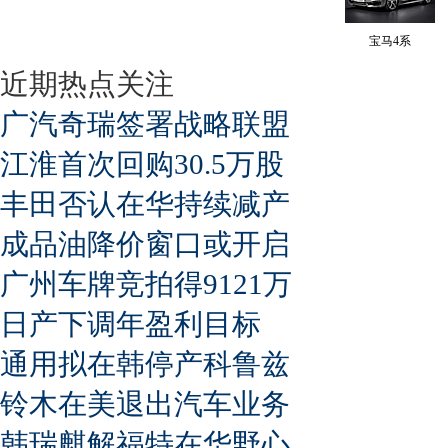
宝马4系
近期热点关注
广汽奇瑞签署战略联盟
江淮首次回购30.5万股
丰田否认在华持续减产
成品油降价窗口或开启
广州车牌竞拍得9121万
日产下调年盈利目标
通用拟在韩停产科鲁兹
铃木在美退出汽车业务
韩瑞麒解福特在华野心