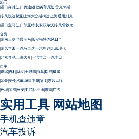
热门
|
进口奔驰
|
进口奥迪
|
讴歌
|
英菲尼迪
|
雷克萨斯
|
东风悦达起亚
|
上海大众斯柯达
|
上海通用别克
|
进口宝马
|
进口菲亚特
|
长安沃尔沃
|
东风雪铁龙
合资
|
东南三菱
|
华晨宝马
|
长安福特
|
东风日产
|
东风本田
|
一汽马自达
|
一汽奥迪
|
北京现代
|
北京奔驰
|
上海大众
|
一汽大众
|
一汽丰田
自主
|
奇瑞
|
吉利
|
华泰
|
全球鹰
|
海马
|
瑞麒
|
威麟
|
帝豪
|
英伦汽车
|
华晨中华
|
哈飞
|
东风风行
|
长城
|
荣威
|
长安
|
中兴
|
比亚迪
|
东南
|
广汽
实用工具
网站地图
手机查违章
汽车投诉