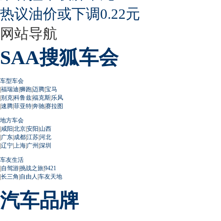
热议油价或下调0.22元
网站导航
SAA搜狐车会
车型车会
|
福瑞迪
|
狮跑
|
迈腾
|
宝马
|
别克
|
科鲁兹
|
福克斯
|
乐风
|
速腾
|
菲亚特
|
奔驰
|
赛拉图
地方车会
|
咸阳
|
北京
|
安阳
|
山西
|
广东
|
成都
|
江苏
|
河北
|
辽宁
|
上海
|
广州
|
深圳
车友生活
|
自驾游
|
挑战之旅
|
9421
|
长三角
|
自由人
|
车友天地
汽车品牌