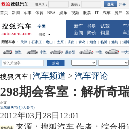
用户名：
密码：
注册
首页
-
新闻
-
军事
-
体育
-
NBA
-
娱乐
-
视频
-
股票
-
IT
-
汽车
-
房产
-
新车
导购
试驾
车
全国
新闻
降价
销量
车
切换
附近车市：
天津
|
石家庄
|
唐山
|
太原
|
济南
|
青岛
|
烟台
|
临沂
|
潍坊
|
淄
微型
小型
紧凑型
中型
中大
汽车频道
>
汽车评论
298期会客室：解析奇
正文
我来说两句
(
人参与)
2012年03月28日12:01
来源：
搜狐汽车
作者：综合报