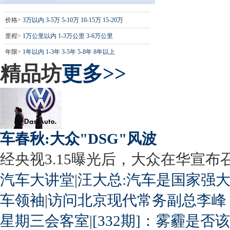
价格>
3万以内
3-5万
5-10万
10-15万
15-20万
里程>
1万公里以内
1-3万公里
3-6万公里
年限>
1年以内
1-3年
3-5年
5-8年
8年以上
精品坊
更多>>
车春秋:大众"DSG"风波
经央视3.15曝光后，大众在华宣布召回
汽车大讲堂
|
汪大总:汽车是国家强
车领袖
|
访问北京现代常务副总李峰
星期三会客室
|
[332期]：雾霾是否