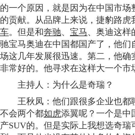
的一个原因，就是因为在中国市场
的贡献。从品牌上来说，
捷豹
路虎
车
。但是和
奔驰
、
宝马
、
奥迪
这样
驰
宝马
奥迪
在中国都国产了，他们
场这几年发展很迅速。第二，他确
非常好的。他寻求在这样大一个市
主持人：为什么是
奇瑞
？
王秋凤：他们跟很多企业也都聊
不会两个都
如虎
添翼呢？一个是中
产
SUV
的。但是实际上我想选
奇瑞