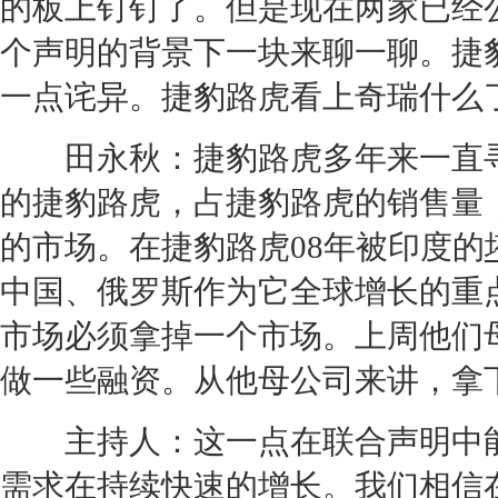
的板上钉钉了。但是现在两家已经
个声明的背景下一块来聊一聊。
捷
一点诧异。
捷豹
路虎
看上
奇瑞
什么
田永秋：
捷豹
路虎
多年来一直
的
捷豹
路虎
，占
捷豹
路虎
的销售量
的市场。在
捷豹
路虎
08年被印度的
中国、俄罗斯作为它全球增长的重
市场必须拿掉一个市场。上周他们
做一些融资。从他母公司来讲，拿
主持人：这一点在联合声明中能
需求在持续快速的增长。我们相信