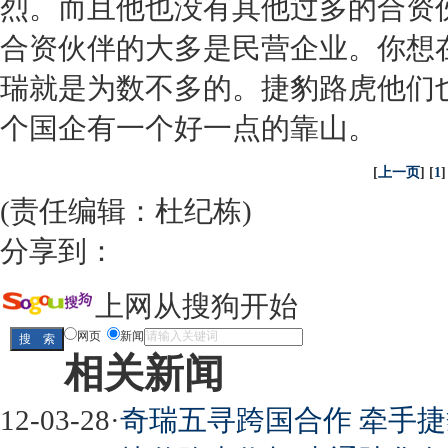
烈。而且他也没有其他过多的合资
合资伙伴的大多是民营企业。你想
瑞
就是为数不多的。
捷豹
路虎
他们
个国企有一个好一点的靠山。
[
上一页
] [
1
]
(责任编辑：杜纪栋)
分享到：
上网从搜狗开始
网页
新闻
相关新闻
12-03-28
·
奇瑞五寻跨国合作 牵手