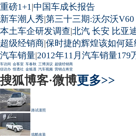
重磅1+1
|
中国车成长报告
新车潮人秀
|
第三十三期:沃尔沃V60
本土车企研发调查
|
北汽
长安
比亚
超级经销商
|
保时捷的辉煌该如何延
汽车销量
|
2012年11月汽车销量179
车访间
会客室
车春秋
三博演议
超级经销商
信访办
悟透社
金狐谍
汽车视频
营销点将堂
搜狐博客·微博
更多>>
路试谍照
炫酷改装