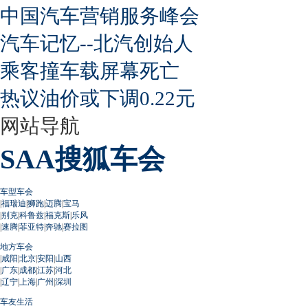
中国汽车营销服务峰会
汽车记忆--北汽创始人
乘客撞车载屏幕死亡
热议油价或下调0.22元
网站导航
SAA搜狐车会
车型车会
|
福瑞迪
|
狮跑
|
迈腾
|
宝马
|
别克
|
科鲁兹
|
福克斯
|
乐风
|
速腾
|
菲亚特
|
奔驰
|
赛拉图
地方车会
|
咸阳
|
北京
|
安阳
|
山西
|
广东
|
成都
|
江苏
|
河北
|
辽宁
|
上海
|
广州
|
深圳
车友生活