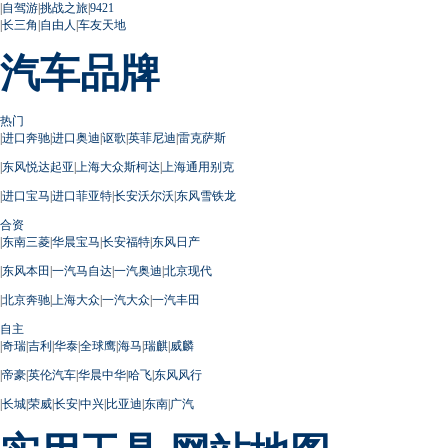
|
自驾游
|
挑战之旅
|
9421
|
长三角
|
自由人
|
车友天地
汽车品牌
热门
|
进口奔驰
|
进口奥迪
|
讴歌
|
英菲尼迪
|
雷克萨斯
|
东风悦达起亚
|
上海大众斯柯达
|
上海通用别克
|
进口宝马
|
进口菲亚特
|
长安沃尔沃
|
东风雪铁龙
合资
|
东南三菱
|
华晨宝马
|
长安福特
|
东风日产
|
东风本田
|
一汽马自达
|
一汽奥迪
|
北京现代
|
北京奔驰
|
上海大众
|
一汽大众
|
一汽丰田
自主
|
奇瑞
|
吉利
|
华泰
|
全球鹰
|
海马
|
瑞麒
|
威麟
|
帝豪
|
英伦汽车
|
华晨中华
|
哈飞
|
东风风行
|
长城
|
荣威
|
长安
|
中兴
|
比亚迪
|
东南
|
广汽