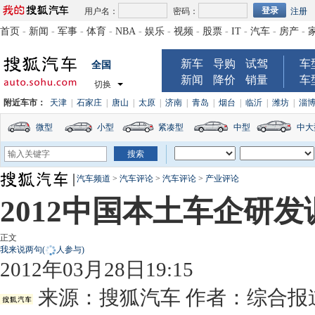
用户名：
密码：
注册
首页
-
新闻
-
军事
-
体育
-
NBA
-
娱乐
-
视频
-
股票
-
IT
-
汽车
-
房产
-
新车
导购
试驾
车
全国
新闻
降价
销量
车
切换
附近车市：
天津
|
石家庄
|
唐山
|
太原
|
济南
|
青岛
|
烟台
|
临沂
|
潍坊
|
淄
微型
小型
紧凑型
中型
中大
汽车频道
>
汽车评论
>
汽车评论
>
产业评论
2012中国本土车企研
正文
我来说两句
(
人参与)
2012年03月28日19:15
来源：
搜狐汽车
作者：综合报