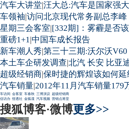
汽车大讲堂
|
汪大总:汽车是国家强
车领袖
|
访问北京现代常务副总李峰
星期三会客室
|
[332期]：雾霾是否
重磅1+1
|
中国车成长报告
新车潮人秀
|
第三十三期:沃尔沃V60
本土车企研发调查
|
北汽
长安
比亚
超级经销商
|
保时捷的辉煌该如何延
汽车销量
|
2012年11月汽车销量179
车访间
会客室
车春秋
三博演议
超级经销商
信访办
悟透社
金狐谍
汽车视频
营销点将堂
搜狐博客·微博
更多>>