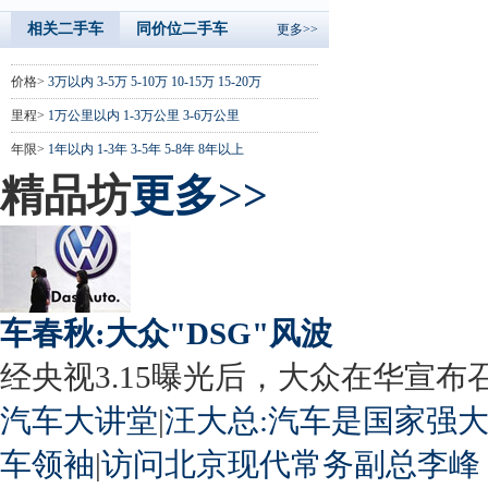
相关二手车
同价位二手车
更多>>
价格>
3万以内
3-5万
5-10万
10-15万
15-20万
里程>
1万公里以内
1-3万公里
3-6万公里
年限>
1年以内
1-3年
3-5年
5-8年
8年以上
精品坊
更多>>
车春秋:大众"DSG"风波
经央视3.15曝光后，大众在华宣布召回
汽车大讲堂
|
汪大总:汽车是国家强
车领袖
|
访问北京现代常务副总李峰