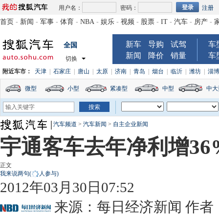
用户名：
密码：
注册
首页
-
新闻
-
军事
-
体育
-
NBA
-
娱乐
-
视频
-
股票
-
IT
-
汽车
-
房产
-
新车
导购
试驾
车
全国
新闻
降价
销量
车
切换
附近车市：
天津
|
石家庄
|
唐山
|
太原
|
济南
|
青岛
|
烟台
|
临沂
|
潍坊
|
淄
微型
小型
紧凑型
中型
中大
汽车频道
>
汽车新闻
>
自主企业新闻
宇通客车去年净利增3
正文
我来说两句
(
人参与)
2012年03月30日07:52
来源：
每日经济新闻
作者