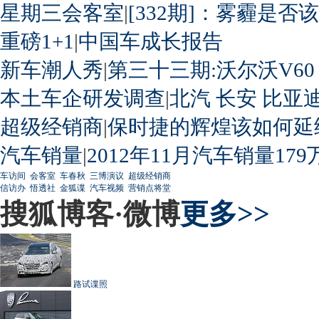
星期三会客室
|
[332期]：雾霾是否
重磅1+1
|
中国车成长报告
新车潮人秀
|
第三十三期:沃尔沃V60
本土车企研发调查
|
北汽
长安
比亚
超级经销商
|
保时捷的辉煌该如何延
汽车销量
|
2012年11月汽车销量179
车访间
会客室
车春秋
三博演议
超级经销商
信访办
悟透社
金狐谍
汽车视频
营销点将堂
搜狐博客·微博
更多>>
路试谍照