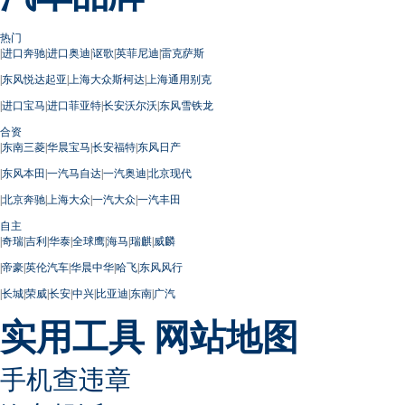
热门
|
进口奔驰
|
进口奥迪
|
讴歌
|
英菲尼迪
|
雷克萨斯
|
东风悦达起亚
|
上海大众斯柯达
|
上海通用别克
|
进口宝马
|
进口菲亚特
|
长安沃尔沃
|
东风雪铁龙
合资
|
东南三菱
|
华晨宝马
|
长安福特
|
东风日产
|
东风本田
|
一汽马自达
|
一汽奥迪
|
北京现代
|
北京奔驰
|
上海大众
|
一汽大众
|
一汽丰田
自主
|
奇瑞
|
吉利
|
华泰
|
全球鹰
|
海马
|
瑞麒
|
威麟
|
帝豪
|
英伦汽车
|
华晨中华
|
哈飞
|
东风风行
|
长城
|
荣威
|
长安
|
中兴
|
比亚迪
|
东南
|
广汽
实用工具
网站地图
手机查违章