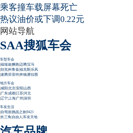
乘客撞车载屏幕死亡
热议油价或下调0.22元
网站导航
SAA搜狐车会
车型车会
|
福瑞迪
|
狮跑
|
迈腾
|
宝马
|
别克
|
科鲁兹
|
福克斯
|
乐风
|
速腾
|
菲亚特
|
奔驰
|
赛拉图
地方车会
|
咸阳
|
北京
|
安阳
|
山西
|
广东
|
成都
|
江苏
|
河北
|
辽宁
|
上海
|
广州
|
深圳
车友生活
|
自驾游
|
挑战之旅
|
9421
|
长三角
|
自由人
|
车友天地
汽车品牌