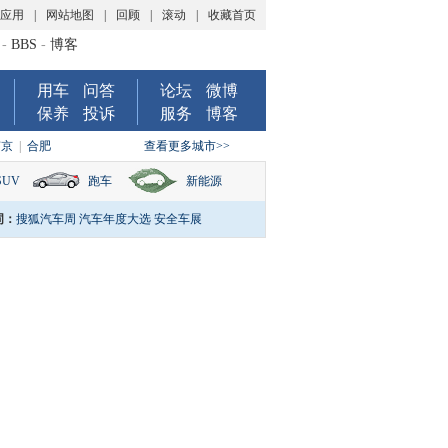
P应用
|
网站地图
|
回顾
|
滚动
|
收藏首页
-
BBS
-
博客
用车
问答
论坛
微博
保养
投诉
服务
博客
南京
|
合肥
查看更多城市>>
SUV
跑车
新能源
词：
搜狐汽车周
汽车年度大选
安全车展