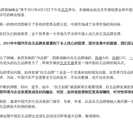
袖峰会”将于2012年4月23日下午在
北京
举办。本届峰会由北京车展组委会和中国
详尽的峰会报道。
一的绝对优势吸引了所有的世界品牌入驻。中国市场成了全球市场的风向标。
巨头们的报表里，这个世界第一大市场几乎没有中国人自己的主流品牌支撑。
薄。2011年中国汽车自主品牌发展遇到了令人忧心的阻滞，面对发展中的困难，我们
了呐喊。政府采购拒“洋品牌”，国家战略向自主品牌倾斜。
风神
A60、
传祺
GS5、
一
为龙头的自主品牌发力了，即将开幕的
北京车展
更是一场中国自主品牌的阅兵式。
纭的理论问题。如何发展“自主品牌”？这是一个充满未知的现实问题。在世界汽车品
求。为此，中国汽车产业需要全方位的提升，不仅在数量，也不仅在价格。
断的调整、转向、提升。如今，“自主创新”被国家再次着重强调，自主品牌发展政
部环境与企业发展形成良好的融合、对应，如何使政策制定更具前瞻性、针对性和有
机，邀请中国汽车行业决策部门领导、专家、学者，以及自主品牌领袖人物共聚一堂
主品牌由大到强的新路。
峰会暨中国自主品牌企业巡礼启动仪式即将盛大启幕，敬请期待。