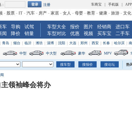
车商宝
|
手机版
|
AP
码：
注册
频
-
股票
-
IT
-
汽车
-
房产
-
家居
-
女人
-
母婴
-
教育
-
健康
-
旅游
-
文化
新车
导购
试驾
车型大全
报价
图片
经销商
进口车
新闻
降价
销量
车型对比
优惠
视频
买车宝
二手车
|
青岛
|
烟台
|
临沂
|
潍坊
|
淄博
|
沈阳
|
大连
|
郑州
|
西安
|
长春
|
哈尔滨
|
中型
中大型
豪华
MPV
热
新闻
自主领袖峰会将办