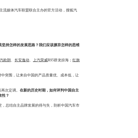
主流媒体汽车联盟联合主办的官方活动，搜狐汽
应该坚持怎样的发展思路？我们应该摒弃怎样的思维
汽
欧朗
、
长安逸动
、
上汽荣威
R95群龙掠海；
红旗
牌中突围，让来自中国的产品质量优、成本低，让
策再次定调。
在新的历史时期，如何评判中国自主
效性？
，总结自主品牌发展的得与失，剖析中国汽车市