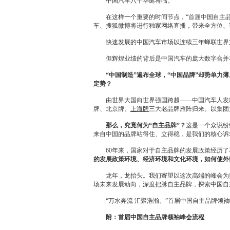
中国汽车六十华诞将临。
在这样一个重要的时间节点，“首届中国自主品牌领
车、搜狐微博将进行独家网络直播，带来全方位、
快速发展的中国汽车市场以连续三年蝉联世界第
但辉煌业绩的背后是中国汽车的庞大数字合并在
“中国制造”遍布全球，“中国品牌”却势单力
定势？
由世界大国向世界强国跨越——中国汽车人发出
牌、
北京
牌、
上海牌
三大老品牌雁阵归来。以集团
那么，究竟何为“自主品牌”？
这是一个众说纷
来自中国的品牌站得住、立得稳，是我们的核心诉
60年来，国家对于自主品牌的发展政策经历了不
的发展政策环境、经济环境和文化环境，如何使外
龙年，龙抬头。我们寄望以这次高端的峰会为契
场未来发展动向，深度把脉自主品牌，探索中国自
“万水奔流 汇聚浩瀚。”首届中国自主品牌领袖
附：首届中国自主品牌领袖峰会流程