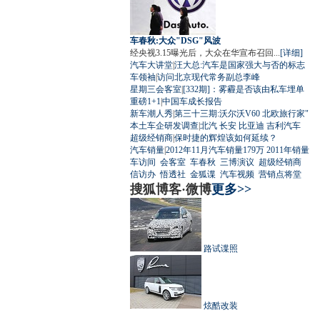
车春秋:大众"DSG"风波
经央视3.15曝光后，大众在华宣布召回...
[详细]
汽车大讲堂
|
汪大总:汽车是国家强大与否的标志
车领袖
|
访问北京现代常务副总李峰
星期三会客室
|
[332期]：雾霾是否该由私车埋单
重磅1+1
|
中国车成长报告
新车潮人秀
|
第三十三期:沃尔沃V60 北欧旅行家"
本土车企研发调查
|
北汽
长安
比亚迪
吉利汽车
超级经销商
|
保时捷的辉煌该如何延续？
汽车销量
|
2012年11月汽车销量179万
2011年销量
车访间
会客室
车春秋
三博演议
超级经销商
信访办
悟透社
金狐谍
汽车视频
营销点将堂
搜狐博客·微博
更多>>
路试谍照
炫酷改装