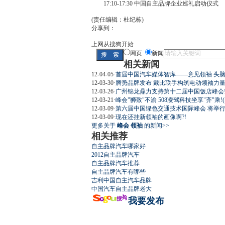
17:10-17:30 中国自主品牌企业巡礼启动仪式
(责任编辑：杜纪栋)
分享到：
上网从搜狗开始
网页
新闻
相关新闻
12-04-05
·
首届中国汽车媒体智库——意见领袖 头脑
12-03-30
·
腾势品牌发布 戴比联手构筑电动领袖力量(
12-03-26
·
广州锦龙鼎力支持第十二届中国饭店峰会!
12-03-21
·
峰会"狮致"不渝 508凌驾科技坐享"齐"乘!(
12-03-09
·
第六届中国绿色交通技术国际峰会 将举
12-03-09
·
现在还挂新领袖的画像啊?!
更多关于
峰会 领袖
的新闻>>
相关推荐
自主品牌汽车哪家好
2012自主品牌汽车
自主品牌汽车推荐
自主品牌汽车有哪些
吉利中国自主汽车品牌
中国汽车自主品牌老大
我要发布