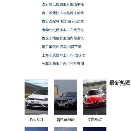
政府难以预测出租市场平衡
自主若无技术与品牌没前途
协管员配喊话器治行人违章
电动公交低成本—在线充电
概念车地位窘迫国内需谨慎
进口车低迷 高端消费下降
上海车展显本土SUV 战味浓
公车采购出手自主元年可期
最新热图
Polo GTI
迈巴赫S600
罗密欧4C