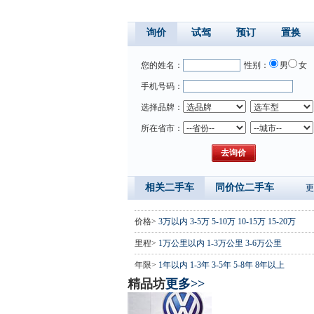
询价
试驾
预订
置换
您的姓名：
性别：
男
女
手机号码：
选择品牌：
所在省市：
相关二手车
同价位二手车
更
价格>
3万以内
3-5万
5-10万
10-15万
15-20万
里程>
1万公里以内
1-3万公里
3-6万公里
年限>
1年以内
1-3年
3-5年
5-8年
8年以上
精品坊
更多>>