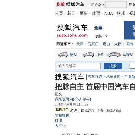
用户名：
密
首页
-
新闻
-
军事
-
体育
-
NBA
-
娱乐
-
视
全国
切换
附近车市：
天津
|
石家庄
|
唐山
|
太原
|
济南
微型
小型
紧凑型
汽车频道
>
汽车新闻
>
产业
把脉自主 首届中国汽车
正文
我来说两句
(
人参与)
2012年04月01日11:22
来源：
搜狐汽车
作者：综合报道
复制链接
打印
大
中
小