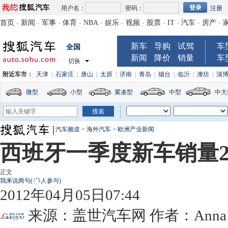
用户名：
密码：
注册
首页
-
新闻
-
军事
-
体育
-
NBA
-
娱乐
-
视频
-
股票
-
IT
-
汽车
-
房产
-
新车
导购
试驾
车
全国
新闻
降价
销量
车
切换
附近车市：
天津
|
石家庄
|
唐山
|
太原
|
济南
|
青岛
|
烟台
|
临沂
|
潍坊
|
淄
微型
小型
紧凑型
中型
中大
汽车频道
>
海外汽车
>
欧洲产业新闻
西班牙一季度新车销量20
正文
我来说两句
(
人参与)
2012年04月05日07:44
来源：
盖世汽车网
作者：Anna 