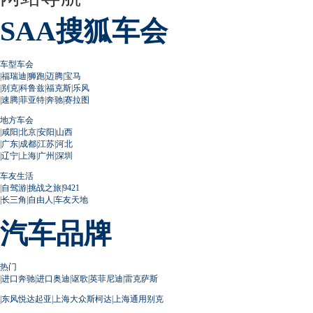
SAA搜狐车会
车型车会
|
福瑞迪
|
狮跑
|
迈腾
|
宝马
|
别克
|
科鲁兹
|
福克斯
|
乐风
|
速腾
|
菲亚特
|
奔驰
|
赛拉图
地方车会
|
咸阳
|
北京
|
安阳
|
山西
|
广东
|
成都
|
江苏
|
河北
|
辽宁
|
上海
|
广州
|
深圳
车友生活
|
自驾游
|
挑战之旅
|
9421
|
长三角
|
自由人
|
车友天地
汽车品牌
热门
|
进口奔驰
|
进口奥迪
|
讴歌
|
英菲尼迪
|
雷克萨斯
|
东风悦达起亚
|
上海大众斯柯达
|
上海通用别克