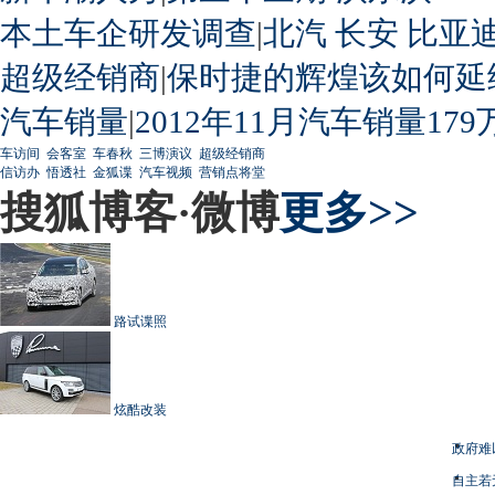
本土车企研发调查
|
北汽
长安
比亚
超级经销商
|
保时捷的辉煌该如何延
汽车销量
|
2012年11月汽车销量179
车访间
会客室
车春秋
三博演议
超级经销商
信访办
悟透社
金狐谍
汽车视频
营销点将堂
搜狐博客·微博
更多>>
路试谍照
炫酷改装
政府难
自主若