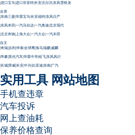
|
进口宝马
|
进口菲亚特
|
长安沃尔沃
|
东风雪铁龙
合资
|
东南三菱
|
华晨宝马
|
长安福特
|
东风日产
|
东风本田
|
一汽马自达
|
一汽奥迪
|
北京现代
|
北京奔驰
|
上海大众
|
一汽大众
|
一汽丰田
自主
|
奇瑞
|
吉利
|
华泰
|
全球鹰
|
海马
|
瑞麒
|
威麟
|
帝豪
|
英伦汽车
|
华晨中华
|
哈飞
|
东风风行
|
长城
|
荣威
|
长安
|
中兴
|
比亚迪
|
东南
|
广汽
实用工具
网站地图
手机查违章
汽车投诉
网上查油耗
保养价格查询