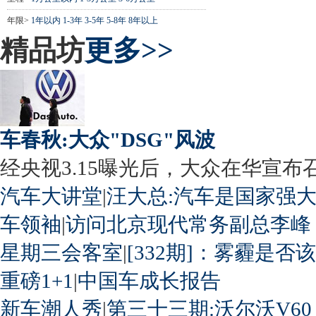
年限>
1年以内
1-3年
3-5年
5-8年
8年以上
精品坊
更多>>
车春秋:大众"DSG"风波
经央视3.15曝光后，大众在华宣布召回
汽车大讲堂
|
汪大总:汽车是国家强
车领袖
|
访问北京现代常务副总李峰
星期三会客室
|
[332期]：雾霾是否
重磅1+1
|
中国车成长报告
新车潮人秀
|
第三十三期:沃尔沃V60