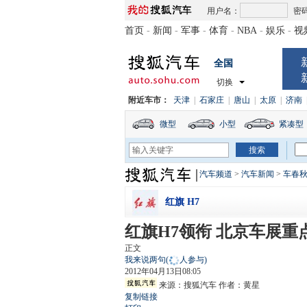
用户名：
密
首页
-
新闻
-
军事
-
体育
-
NBA
-
娱乐
-
视
全国
切换
附近车市：
天津
|
石家庄
|
唐山
|
太原
|
济南
微型
小型
紧凑型
汽车频道
>
汽车新闻
>
车春
红旗 H7
红旗H7领衔 北京车展
正文
我来说两句
(
人参与)
2012年04月13日08:05
来源：
搜狐汽车
作者：黄星
复制链接