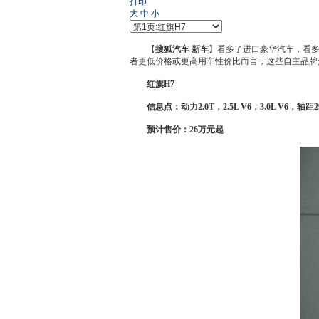
打印
大
中
小
【
搜狐汽车
新车
】看多了进口豪华汽车，看
者更低价格或更高用车性价比而言，这些自主品牌
红旗
H7
信息点：动力2.0T，2.5L V6，3.0L V6，轴距
预计售价：26万元起