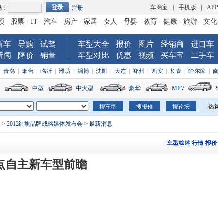
车商宝
|
手机版
|
AP
码：
注册
频
-
股票
-
IT
-
汽车
-
房产
-
家居
-
女人
-
母婴
-
教育
-
健康
-
旅游
-
文化
新车
导购
试驾
车型大全
报价
图片
经销商
进口车
新闻
降价
销量
车型对比
优惠
视频
买车宝
二手车
|
青岛
|
烟台
|
临沂
|
潍坊
|
淄博
|
沈阳
|
大连
|
郑州
|
西安
|
长春
|
哈尔滨
|
中型
中大型
豪华
MPV
热
秋
>
2012红旗品牌战略媒体发布会
>
最新消息
车型综述
行情-报价
重点自主新车型前瞻