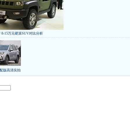
 8-15万元硬派SUV对比分析
低价新车 全新RAV4海外售14万
/本田新小SUV
大众SUV降12万/十车狂跌
]
8折甩卖
6款合资自主车是真的低价吗？
气的热销SUV
全新马自达6：海外卖13万
叫板合资
15万买车谁好
8-15万硬派SUV
配版高清实拍
年新SUV规划曝光
新捷达售价或低于8.5万
日上市
秒杀日系的SUV
大众6万低价车
：醉驾毒驾发生交通事故 交强险应赔偿
界末日逃亡车