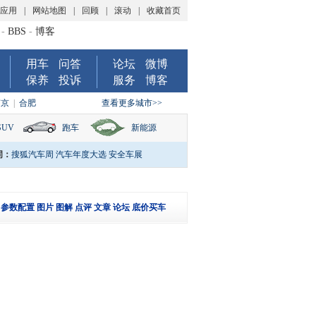
P应用
|
网站地图
|
回顾
|
滚动
|
收藏首页
-
BBS
-
博客
用车
问答
论坛
微博
保养
投诉
服务
博客
南京
|
合肥
查看更多城市>>
SUV
跑车
新能源
词：
搜狐汽车周
汽车年度大选
安全车展
参数配置
图片
图解
点评
文章
论坛
底价买车