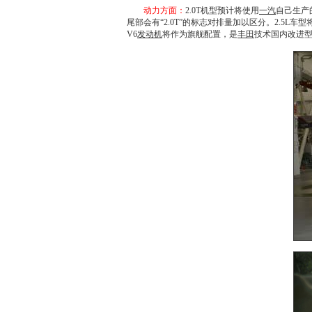
动力方面：
2.0T机型预计将使用
一汽
自己生产
尾部会有“2.0T”的标志对排量加以区分。2.5L车
V6
发动机
将作为旗舰配置，是
丰田
技术国内改进