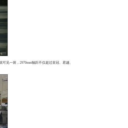
可见一斑，2970mm轴距不仅超过
皇冠
、
君越
、