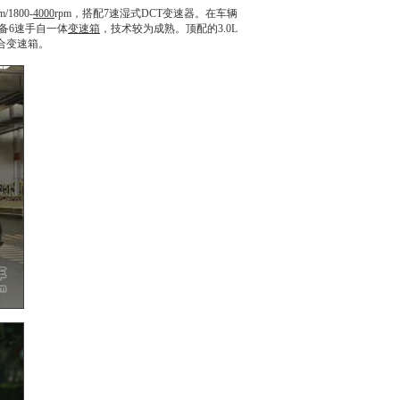
1800-
4000
rpm，搭配7速湿式DCT变速器。在车辆
配备6速手自一体
变速箱
，技术较为成熟。顶配的3.0L
合
变速箱
。