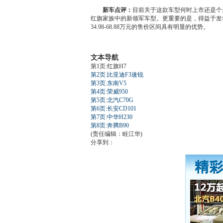
新车
点评：
目前关于这款车型何时上市还是个
红旗
家族中的新领军车型。更重要的是，得益于
发
34.98-68.88万元的售价区间具有明显的优势。
文本导航
第1页:红旗H7
第2页:比亚迪F3速锐
第3页:东南V5
第4页:荣威950
第5页:北汽C70G
第6页:长安CD101
第7页:中华H230
第8页:奔腾B90
(责任编辑：眭江华)
分享到：