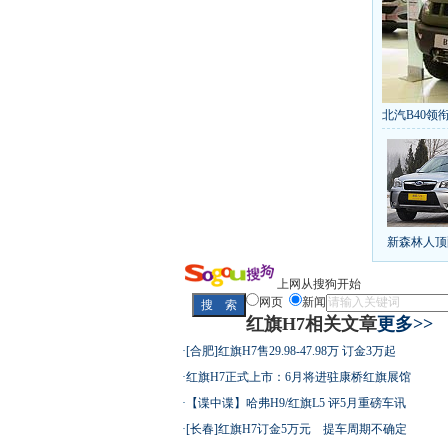
北汽B40领衔
丰田推八款
[
第九代雅阁
凯越已跌至
给中国人争
10万元新车
新森林人顶
长城2013
全新胜达23
最高法解释
上网从搜狗开始
网页
新闻
红旗H7相关文章
更多>>
·
[合肥]红旗H7售29.98-47.98万 订金3万起
屌丝必看世
·
红旗H7正式上市：6月将进驻康桥红旗展馆
·
【谍中谍】哈弗H9/红旗L5 评5月重磅车讯
·
[长春]红旗H7订金5万元 提车周期不确定