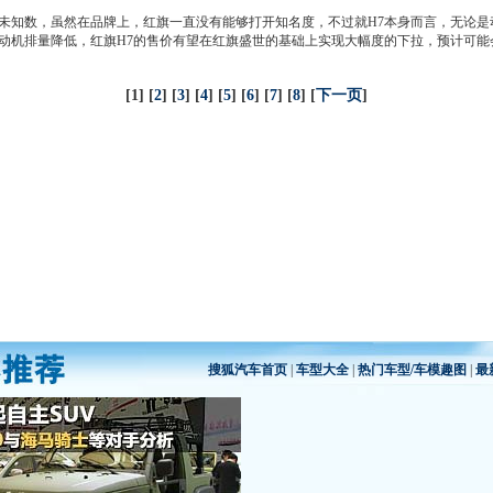
未知数，虽然在品牌上，
红旗
一直没有能够打开知名度，不过就H7本身而言，无论
动机
排量降低，
红旗
H7的售价有望在
红旗盛世
的基础上实现大幅度的下拉，预计可能会
[1] [
2
] [
3
] [
4
] [
5
] [
6
] [
7
] [
8
] [
下一页
]
搜狐汽车首页
|
车型大全
|
热门车型/车模趣图
|
最