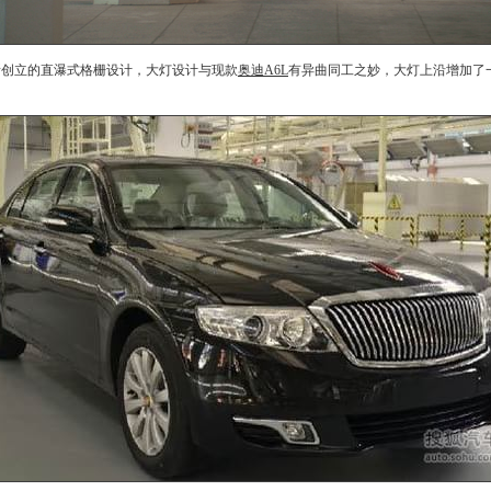
所创立的直瀑式格栅设计，大灯设计与现款
奥迪A6L
有异曲同工之妙，大灯上沿增加了一