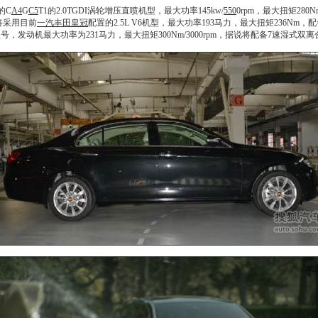
的C
A4
G
C5
T1的2.0TGDI涡轮增压直喷机型，最大功率145kw/
550
0rpm，最大扭矩280Nm/
型将采用目前
一汽丰田皇冠
配置的2.5L V6机型，最大功率193马力，最大扭矩236Nm，
型号，
发动机
最大功率为231马力，最大扭矩300Nm/3000rpm，据说将配备7速湿式双离