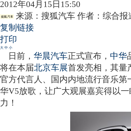
2012年04月15日15:50
来源：
搜狐汽车
作者：综合报
复制链接
打印
大
中
小
日前，
华晨汽车
正式宣布，
中华
将在本届
北京车展
首发亮相，其量
官方代言人、国内内地流行音乐第
华V5
放歌，让广大观展嘉宾得以一
力！