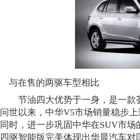
与在售的两驱车型相比
节油四大优势于一身，是一款荟
问世以来，
中华V5
市场销量稳步上
同时，进一步巩固
中华
在
SUV
市场
四驱智能版完美体现出
华晨汽车
对