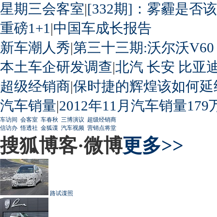
星期三会客室
|
[332期]：雾霾是否
重磅1+1
|
中国车成长报告
新车潮人秀
|
第三十三期:沃尔沃V60
本土车企研发调查
|
北汽
长安
比亚
超级经销商
|
保时捷的辉煌该如何延
汽车销量
|
2012年11月汽车销量179
车访间
会客室
车春秋
三博演议
超级经销商
信访办
悟透社
金狐谍
汽车视频
营销点将堂
搜狐博客·微博
更多>>
路试谍照