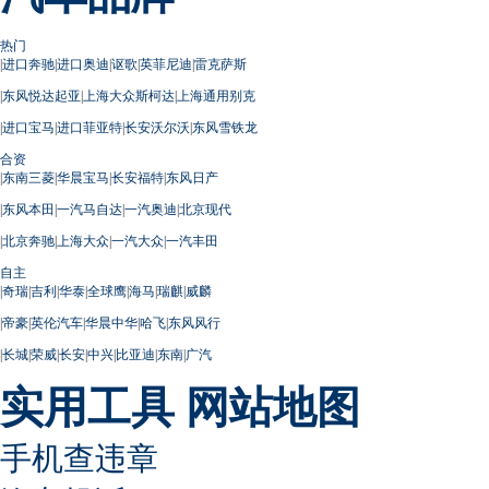
热门
|
进口奔驰
|
进口奥迪
|
讴歌
|
英菲尼迪
|
雷克萨斯
|
东风悦达起亚
|
上海大众斯柯达
|
上海通用别克
|
进口宝马
|
进口菲亚特
|
长安沃尔沃
|
东风雪铁龙
合资
|
东南三菱
|
华晨宝马
|
长安福特
|
东风日产
|
东风本田
|
一汽马自达
|
一汽奥迪
|
北京现代
|
北京奔驰
|
上海大众
|
一汽大众
|
一汽丰田
自主
|
奇瑞
|
吉利
|
华泰
|
全球鹰
|
海马
|
瑞麒
|
威麟
|
帝豪
|
英伦汽车
|
华晨中华
|
哈飞
|
东风风行
|
长城
|
荣威
|
长安
|
中兴
|
比亚迪
|
东南
|
广汽
实用工具
网站地图
手机查违章