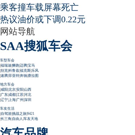
乘客撞车载屏幕死亡
热议油价或下调0.22元
网站导航
SAA搜狐车会
车型车会
|
福瑞迪
|
狮跑
|
迈腾
|
宝马
|
别克
|
科鲁兹
|
福克斯
|
乐风
|
速腾
|
菲亚特
|
奔驰
|
赛拉图
地方车会
|
咸阳
|
北京
|
安阳
|
山西
|
广东
|
成都
|
江苏
|
河北
|
辽宁
|
上海
|
广州
|
深圳
车友生活
|
自驾游
|
挑战之旅
|
9421
|
长三角
|
自由人
|
车友天地
汽车品牌