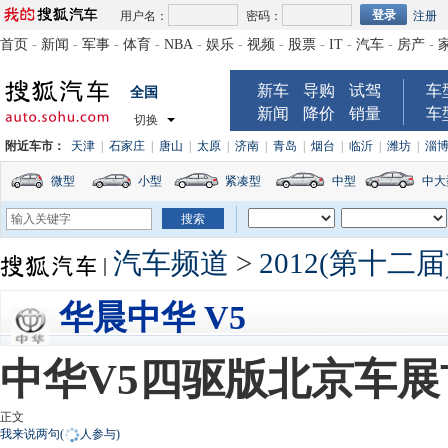
用户名：
密码：
注册
首页
-
新闻
-
军事
-
体育
-
NBA
-
娱乐
-
视频
-
股票
-
IT
-
汽车
-
房产
-
新车
导购
试驾
车
全国
新闻
降价
销量
车
切换
附近车市：
天津
|
石家庄
|
唐山
|
太原
|
济南
|
青岛
|
烟台
|
临沂
|
潍坊
|
淄
微型
小型
紧凑型
中型
中大
汽车频道
>
2012(第十
华晨中华 V5
中华V5四驱版北京车展
正文
我来说两句
(
人参与)