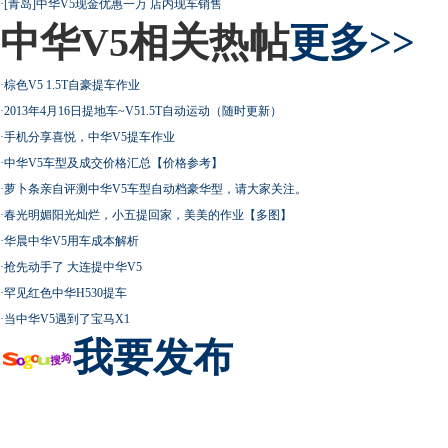
·
[青岛]中华V5现金优惠一万 店内现车销售
中华V5相关热帖
更多>>
·
棕色V5 1.5T自豪提车作业
·
2013年4月16日提地车~V51.5T自动运动（随时更新）
·
手机分享喜悦，中华V5提车作业
·
中华V5车型及成交价格汇总【价格参考】
·
萝卜条亲自评测中华V5车型自动档豪华型，请大家关注。
·
春光明媚阳光灿烂，小五提回家，美美的作业【多图】
·
华晨中华V5用车成本解析
·
抢先动手了 大连提中华V5
·
罕见红色中华H530提车
·
当中华V5遇到了宝马X1
我要发布