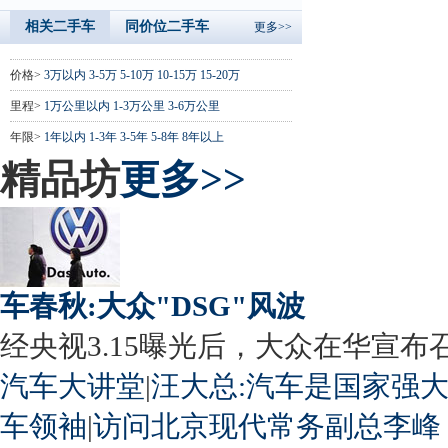
相关二手车
同价位二手车
更多>>
价格>
3万以内
3-5万
5-10万
10-15万
15-20万
里程>
1万公里以内
1-3万公里
3-6万公里
年限>
1年以内
1-3年
3-5年
5-8年
8年以上
精品坊
更多>>
车春秋:大众"DSG"风波
经央视3.15曝光后，大众在华宣布召回
汽车大讲堂
|
汪大总:汽车是国家强
车领袖
|
访问北京现代常务副总李峰