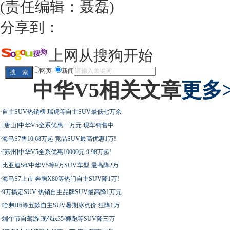
(责任编辑：聂磊)
分享到：
上网从搜狗开始
网页
新闻
中华V5相关文章
更多>
·
自主SUV热销榜 瑞虎等自主SUV最低七万余
·
[唐山]中华V5全系优惠一万元 现车销售中
·
海马S7售10.68万起 竞品SUV最高优惠1万!
·
[苏州]中华V5全系优惠10000元 9.98万起!
·
比亚迪S6/中华V5等9万SUV车型 最高降2万
·
海马S7上市 奔腾X80等热门自主SUV降1万!
·
9万搞定SUV 热销自主品牌SUV最高降1万元
·
哈弗H6等五款自主SUV暑期冰点价 狂降1万
·
端午节自驾游 现代ix35/狮跑等SUV降三万