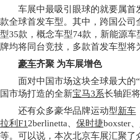
车展中最吸引眼球的就要属首发
款全球首发车型。其中，跨国公司
型35款，概念车型74款，
新能源
车
牌均将同台竞技，多款首发车型将
豪车
齐聚 为车展增色
面对中国市场这块全球最大的“
国市场打造的全新
宝马3系
长轴距
还有众多豪华品牌运动型
新车
拉利F1
2berlinetta、
保时捷
boxster、
等。可以说，本次
北京车展
汇聚了