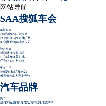
网站导航
SAA搜狐车会
车型车会
|
福瑞迪
|
狮跑
|
迈腾
|
宝马
|
别克
|
科鲁兹
|
福克斯
|
乐风
|
速腾
|
菲亚特
|
奔驰
|
赛拉图
地方车会
|
咸阳
|
北京
|
安阳
|
山西
|
广东
|
成都
|
江苏
|
河北
|
辽宁
|
上海
|
广州
|
深圳
车友生活
|
自驾游
|
挑战之旅
|
9421
|
长三角
|
自由人
|
车友天地
汽车品牌
热门
|
进口奔驰
|
进口奥迪
|
讴歌
|
英菲尼迪
|
雷克萨斯