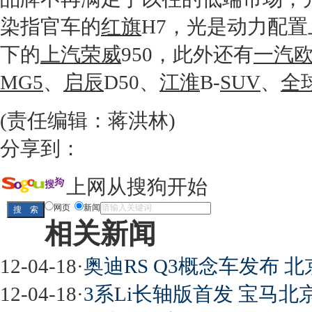
染指官车的
红旗
H7，光是动力配
下的
上汽荣威
950，此外还有
一汽
MG5
、
启辰
D50、
江淮
B-
SUV
、
全
(责任编辑：蒋洪林)
分享到：
上网从搜狗开始
网页
新闻
相关新闻
12-04-18
·
奥迪RS Q3概念车发布 
12-04-18
·
3系Li长轴版首发 宝马北