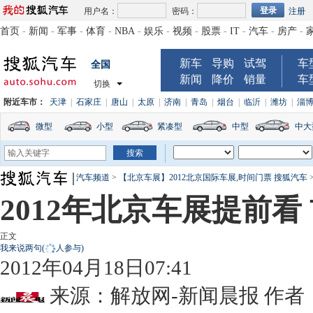
用户名：
密码：
注册
首页
-
新闻
-
军事
-
体育
-
NBA
-
娱乐
-
视频
-
股票
-
IT
-
汽车
-
房产
-
新车
导购
试驾
车
全国
新闻
降价
销量
车
切换
附近车市：
天津
|
石家庄
|
唐山
|
太原
|
济南
|
青岛
|
烟台
|
临沂
|
潍坊
|
淄
微型
小型
紧凑型
中型
中大
汽车频道
>
【北京车展】2012北京国际车展,时间门票 搜狐汽车
2012年北京车展提前
正文
我来说两句
(
人参与)
2012年04月18日07:41
来源：
解放网-新闻晨报
作者