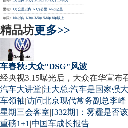
价格>
3万以内
3-5万
5-10万
10-15万
15-20万
里程>
1万公里以内
1-3万公里
3-6万公里
年限>
1年以内
1-3年
3-5年
5-8年
8年以上
精品坊
更多>>
车春秋:大众"DSG"风波
经央视3.15曝光后，大众在华宣布召回
汽车大讲堂
|
汪大总:汽车是国家强
车领袖
|
访问北京现代常务副总李峰
星期三会客室
|
[332期]：雾霾是否
重磅1+1
|
中国车成长报告