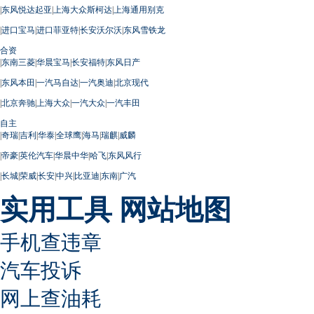
|
东风悦达起亚
|
上海大众斯柯达
|
上海通用别克
|
进口宝马
|
进口菲亚特
|
长安沃尔沃
|
东风雪铁龙
合资
|
东南三菱
|
华晨宝马
|
长安福特
|
东风日产
|
东风本田
|
一汽马自达
|
一汽奥迪
|
北京现代
|
北京奔驰
|
上海大众
|
一汽大众
|
一汽丰田
自主
|
奇瑞
|
吉利
|
华泰
|
全球鹰
|
海马
|
瑞麒
|
威麟
|
帝豪
|
英伦汽车
|
华晨中华
|
哈飞
|
东风风行
|
长城
|
荣威
|
长安
|
中兴
|
比亚迪
|
东南
|
广汽
实用工具
网站地图
手机查违章
汽车投诉
网上查油耗