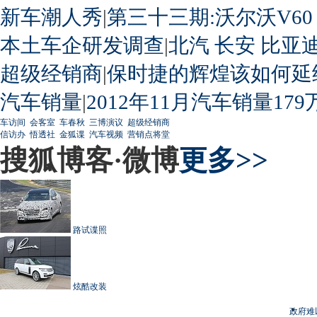
新车潮人秀
|
第三十三期:沃尔沃V60
本土车企研发调查
|
北汽
长安
比亚
超级经销商
|
保时捷的辉煌该如何延
汽车销量
|
2012年11月汽车销量179
车访间
会客室
车春秋
三博演议
超级经销商
信访办
悟透社
金狐谍
汽车视频
营销点将堂
搜狐博客·微博
更多>>
路试谍照
炫酷改装
政府难