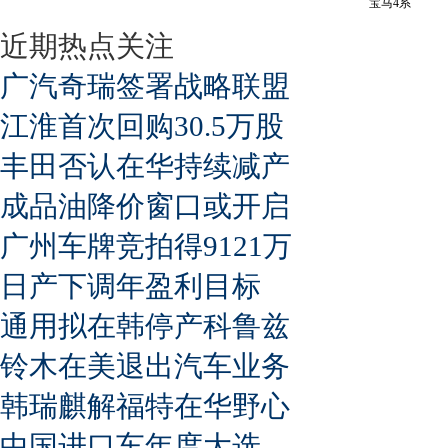
宝马4系
近期热点关注
广汽奇瑞签署战略联盟
江淮首次回购30.5万股
丰田否认在华持续减产
成品油降价窗口或开启
广州车牌竞拍得9121万
日产下调年盈利目标
通用拟在韩停产科鲁兹
铃木在美退出汽车业务
韩瑞麒解福特在华野心
中国进口车年度大选