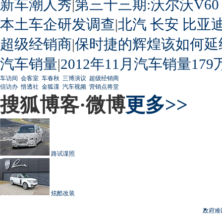
新车潮人秀
|
第三十三期:沃尔沃V60
本土车企研发调查
|
北汽
长安
比亚
超级经销商
|
保时捷的辉煌该如何延
汽车销量
|
2012年11月汽车销量179
车访间
会客室
车春秋
三博演议
超级经销商
信访办
悟透社
金狐谍
汽车视频
营销点将堂
搜狐博客·微博
更多>>
路试谍照
炫酷改装
政府难