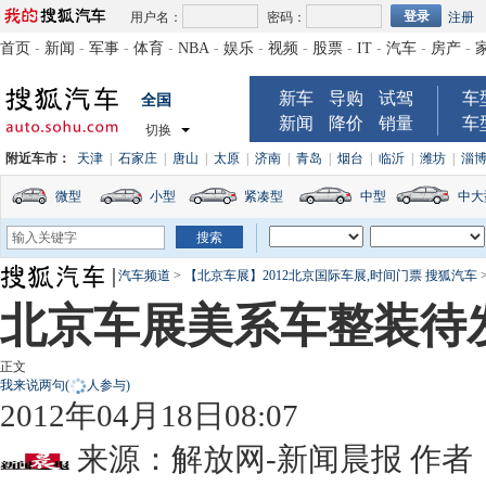
用户名：
密码：
注册
首页
-
新闻
-
军事
-
体育
-
NBA
-
娱乐
-
视频
-
股票
-
IT
-
汽车
-
房产
-
新车
导购
试驾
车
全国
新闻
降价
销量
车
切换
附近车市：
天津
|
石家庄
|
唐山
|
太原
|
济南
|
青岛
|
烟台
|
临沂
|
潍坊
|
淄
微型
小型
紧凑型
中型
中大
汽车频道
>
【北京车展】2012北京国际车展,时间门票 搜狐汽车
北京车展美系车整装待
正文
我来说两句
(
人参与)
2012年04月18日08:07
来源：
解放网-新闻晨报
作者