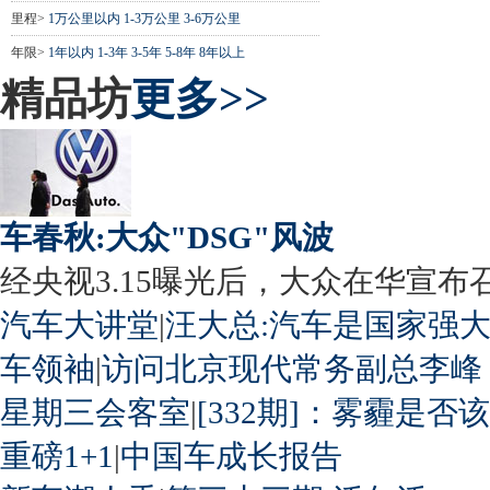
里程>
1万公里以内
1-3万公里
3-6万公里
年限>
1年以内
1-3年
3-5年
5-8年
8年以上
精品坊
更多>>
车春秋:大众"DSG"风波
经央视3.15曝光后，大众在华宣布召回
汽车大讲堂
|
汪大总:汽车是国家强
车领袖
|
访问北京现代常务副总李峰
星期三会客室
|
[332期]：雾霾是否
重磅1+1
|
中国车成长报告