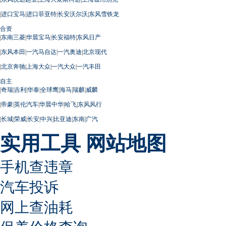
|
进口宝马
|
进口菲亚特
|
长安沃尔沃
|
东风雪铁龙
合资
|
东南三菱
|
华晨宝马
|
长安福特
|
东风日产
|
东风本田
|
一汽马自达
|
一汽奥迪
|
北京现代
|
北京奔驰
|
上海大众
|
一汽大众
|
一汽丰田
自主
|
奇瑞
|
吉利
|
华泰
|
全球鹰
|
海马
|
瑞麒
|
威麟
|
帝豪
|
英伦汽车
|
华晨中华
|
哈飞
|
东风风行
|
长城
|
荣威
|
长安
|
中兴
|
比亚迪
|
东南
|
广汽
实用工具
网站地图
手机查违章
汽车投诉
网上查油耗