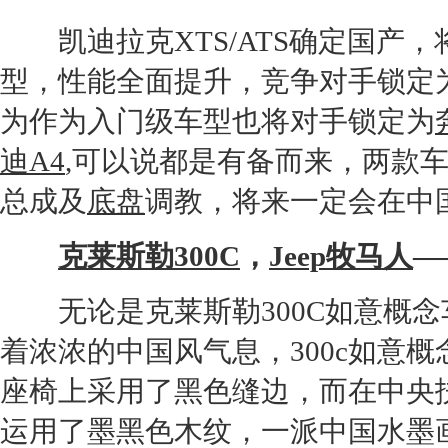
凯迪拉克XTS
/
ATS
确定国产，
型，性能全面提升，竞争对手锁定
为作为入门级车型也将对手锁定为
迪
A4
,可以说都是有备而来，两款
总成及
底盘
调教，将来一定会在中
克莱斯勒300C
，
Jeep
牧马人
—
无论是
克莱斯勒300C
如意概念
着浓浓的中国风气息，300c如意
座椅
上采用了黑色缝边，而在中央
运用了墨黑色木纹，一派中国水墨