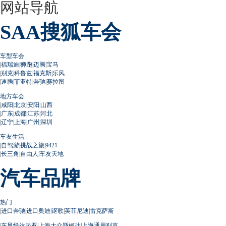
网站导航
SAA搜狐车会
车型车会
|
福瑞迪
|
狮跑
|
迈腾
|
宝马
|
别克
|
科鲁兹
|
福克斯
|
乐风
|
速腾
|
菲亚特
|
奔驰
|
赛拉图
地方车会
|
咸阳
|
北京
|
安阳
|
山西
|
广东
|
成都
|
江苏
|
河北
|
辽宁
|
上海
|
广州
|
深圳
车友生活
|
自驾游
|
挑战之旅
|
9421
|
长三角
|
自由人
|
车友天地
汽车品牌
热门
|
进口奔驰
|
进口奥迪
|
讴歌
|
英菲尼迪
|
雷克萨斯
|
东风悦达起亚
|
上海大众斯柯达
|
上海通用别克