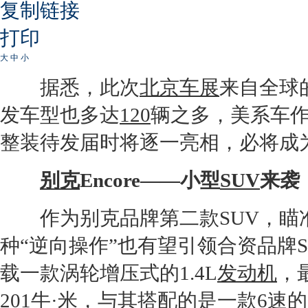
复制链接
打印
大
中
小
据悉，此次
北京车展
来自全球
发车型也多达
120
辆之多，美系车
整装待发届时将逐一亮相，必将成
别克
Encore——小型
SUV
来袭
作为
别克
品牌第二款
SUV
，瞄
种“逆向操作”也有望引领合资品牌
载一款涡轮增压式的1.4L
发动机
，
201牛·米，与其搭配的是一款6速