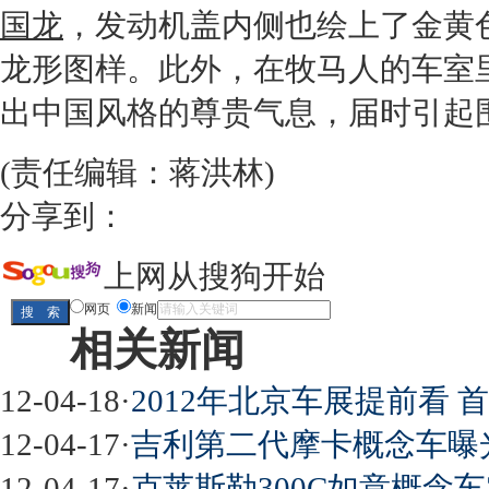
国龙
，
发动机
盖内侧也绘上了金黄
龙形图样。此外，在
牧马人
的车室
出中国风格的尊贵气息，届时引起
(责任编辑：蒋洪林)
分享到：
上网从搜狗开始
网页
新闻
相关新闻
12-04-18
·
2012年北京车展提前看
12-04-17
·
吉利第二代摩卡概念车曝
12-04-17
·
克莱斯勒300C如意概念