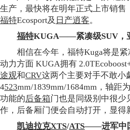
生产，最快将在明年正式上市销售
福特
Ecosport及
日产逍客
。
福特
KUGA——紧凑级
SUV
，
相信在今年，
福特
Kuga将是
动力方面 KUGA拥有 2.0TEcoboo
途观
和
CRV
这两个主要对手不敢小觑
4
523
mm/1839mm/1684mm，
功能的
后备箱
门也是同级别中很少
作，后备厢门便会自动打开，显得
凯迪拉克XTS
/
ATS
——进军中