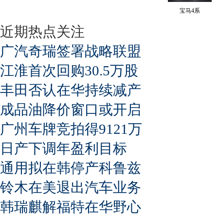
宝马4系
近期热点关注
广汽奇瑞签署战略联盟
江淮首次回购30.5万股
丰田否认在华持续减产
成品油降价窗口或开启
广州车牌竞拍得9121万
日产下调年盈利目标
通用拟在韩停产科鲁兹
铃木在美退出汽车业务
韩瑞麒解福特在华野心