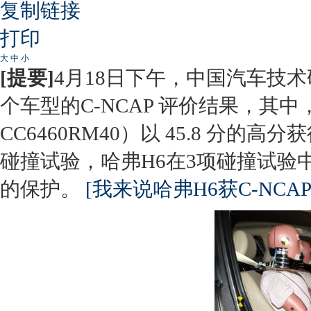
复制链接
打印
大
中
小
[提要]
4月18日下午，中国汽车技术
个车型的C-NCAP 评价结果，其
CC6460RM40）以 45.8 分的
碰撞试验，哈弗H6在3项碰撞试验
的保护。
[我来说哈弗H6获C-NCA