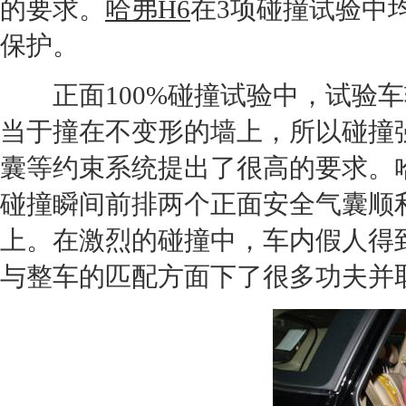
的要求。
哈弗H6
在3项
碰撞
试验中
保护。
正面100%
碰撞
试验中，试验车
当于撞在不变形的墙上，所以
碰撞
囊等约束系统提出了很高的要求。
碰撞
瞬间前排两个正面安全气囊顺
上。在激烈的
碰撞
中，车内假人得
与整车的匹配方面下了很多功夫并