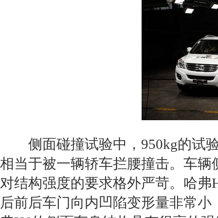
侧面
碰撞
试验中，950kg的试
相当于被一辆轿车拦腰撞击。车辆
对结构强度的要求格外严苛。
哈弗H
后前后车门向内凹陷变形量非常小