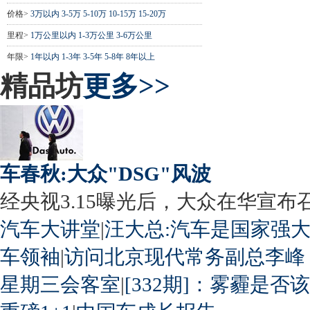
价格>
3万以内
3-5万
5-10万
10-15万
15-20万
里程>
1万公里以内
1-3万公里
3-6万公里
年限>
1年以内
1-3年
3-5年
5-8年
8年以上
精品坊
更多>>
车春秋:大众"DSG"风波
经央视3.15曝光后，大众在华宣布召回
汽车大讲堂
|
汪大总:汽车是国家强
车领袖
|
访问北京现代常务副总李峰
星期三会客室
|
[332期]：雾霾是否