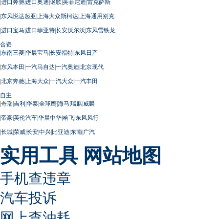
|
进口奔驰
|
进口奥迪
|
讴歌
|
英菲尼迪
|
雷克萨斯
|
东风悦达起亚
|
上海大众斯柯达
|
上海通用别克
|
进口宝马
|
进口菲亚特
|
长安沃尔沃
|
东风雪铁龙
合资
|
东南三菱
|
华晨宝马
|
长安福特
|
东风日产
|
东风本田
|
一汽马自达
|
一汽奥迪
|
北京现代
|
北京奔驰
|
上海大众
|
一汽大众
|
一汽丰田
自主
|
奇瑞
|
吉利
|
华泰
|
全球鹰
|
海马
|
瑞麒
|
威麟
|
帝豪
|
英伦汽车
|
华晨中华
|
哈飞
|
东风风行
|
长城
|
荣威
|
长安
|
中兴
|
比亚迪
|
东南
|
广汽
实用工具
网站地图
手机查违章
汽车投诉
网上查油耗