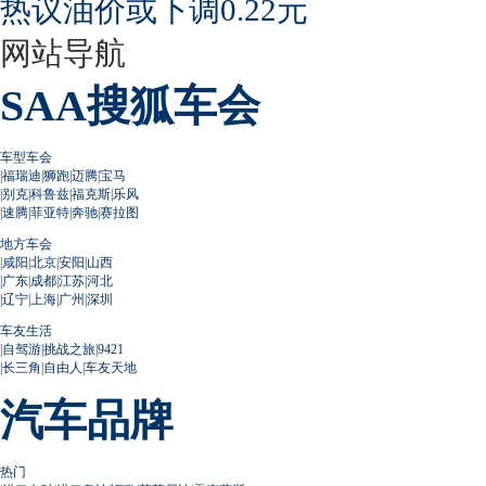
热议油价或下调0.22元
网站导航
SAA搜狐车会
车型车会
|
福瑞迪
|
狮跑
|
迈腾
|
宝马
|
别克
|
科鲁兹
|
福克斯
|
乐风
|
速腾
|
菲亚特
|
奔驰
|
赛拉图
地方车会
|
咸阳
|
北京
|
安阳
|
山西
|
广东
|
成都
|
江苏
|
河北
|
辽宁
|
上海
|
广州
|
深圳
车友生活
|
自驾游
|
挑战之旅
|
9421
|
长三角
|
自由人
|
车友天地
汽车品牌
热门