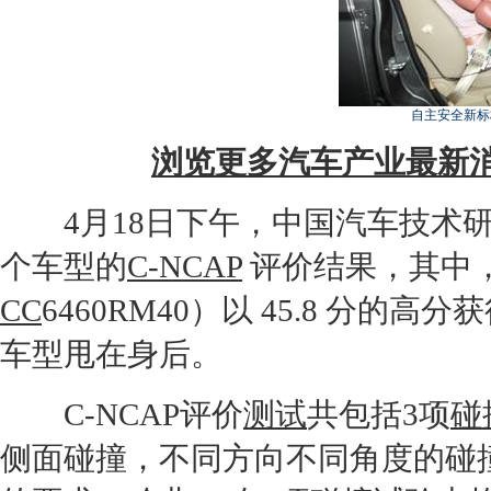
自主安全新标杆
浏览更多汽车产业最新消息
4月18日下午，中国汽车技术研
个车型的
C-NCAP
评价结果，其中
CC
6460RM40）以 45.8 分
车型甩在身后。
C-NCAP
评价
测试
共包括3项
碰
侧面
碰撞
，不同方向不同角度的
碰