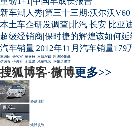
重磅1+1
|
中国车成长报告
新车潮人秀
|
第三十三期:沃尔沃V60
本土车企研发调查
|
北汽
长安
比亚
超级经销商
|
保时捷的辉煌该如何延
汽车销量
|
2012年11月汽车销量179
车访间
会客室
车春秋
三博演议
超级经销商
信访办
悟透社
金狐谍
汽车视频
营销点将堂
搜狐博客·微博
更多>>
路试谍照
炫酷改装