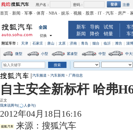
用户名：
密码：
注册
首页
-
新闻
-
军事
-
体育
-
NBA
-
娱乐
-
视频
-
股票
-
IT
-
汽车
-
房产
-
新车
导购
试驾
车
全国
新闻
降价
销量
车
切换
附近车市：
天津
|
石家庄
|
唐山
|
太原
|
济南
|
青岛
|
烟台
|
临沂
|
潍坊
|
淄
微型
小型
紧凑型
中型
中大
汽车频道
>
汽车新闻
>
厂商信息
自主安全新标杆 哈弗H6
正文
我来说两句
(
人参与)
2012年04月18日16:16
来源：
搜狐汽车