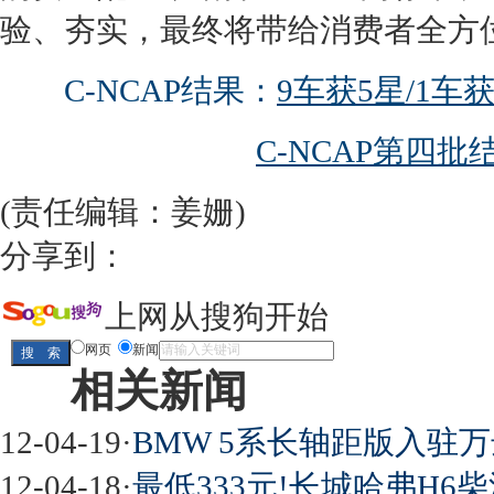
验、夯实，最终将带给消费者全方
C-NCAP结果：
9车获5星/1车获
C-NCAP第四
(责任编辑：姜姗)
分享到：
上网从搜狗开始
网页
新闻
相关新闻
12-04-19
·
BMW 5系长轴距版入驻
12-04-18
·
最低333元!长城哈弗H6