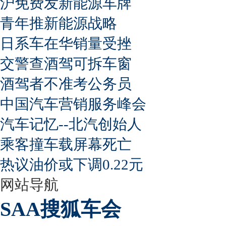
沪免费发新能源车牌
青年推新能源战略
日系车在华销量受挫
交警查酒驾可拆车窗
酒驾者不准考公务员
中国汽车营销服务峰会
汽车记忆--北汽创始人
乘客撞车载屏幕死亡
热议油价或下调0.22元
网站导航
SAA搜狐车会