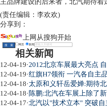
主品牌建设的后来者，北汽期待着
(责任编辑：李欢欢)
分享到：
上网从搜狗开始
网页
新闻
相关新闻
12-04-19
·
2012北京车展最大亮点
12-04-19
·
红旗H7领衔 一汽各自主
12-04-18
·
太原和义轩岳爱婵:期待北汽
12-04-18
·
陈鹏:北汽在车展上除了新
12-04-17
·
北汽以"技术立本" 突破