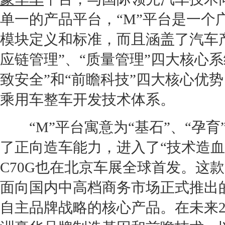
单一的产品平台，“M”平台是一个
模块定义和标准，而且涵盖了汽车产
应链管理”、“质量管理”四大核心系
致安全”和“前瞻科技”四大核心优
乘用车整车开发技术体系。
“M”平台寓意为“基石”、“孕育
了正向造车能力，进入了“技术造血
C70
G也在
北京车展
全球首发。这款
面向国内中高档商务市场正式推出
自主品牌战略的核心产品。在未来