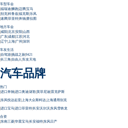
车型车会
|
福瑞迪
|
狮跑
|
迈腾
|
宝马
|
别克
|
科鲁兹
|
福克斯
|
乐风
|
速腾
|
菲亚特
|
奔驰
|
赛拉图
地方车会
|
咸阳
|
北京
|
安阳
|
山西
|
广东
|
成都
|
江苏
|
河北
|
辽宁
|
上海
|
广州
|
深圳
车友生活
|
自驾游
|
挑战之旅
|
9421
|
长三角
|
自由人
|
车友天地
汽车品牌
热门
|
进口奔驰
|
进口奥迪
|
讴歌
|
英菲尼迪
|
雷克萨斯
|
东风悦达起亚
|
上海大众斯柯达
|
上海通用别克
|
进口宝马
|
进口菲亚特
|
长安沃尔沃
|
东风雪铁龙
合资
|
东南三菱
|
华晨宝马
|
长安福特
|
东风日产