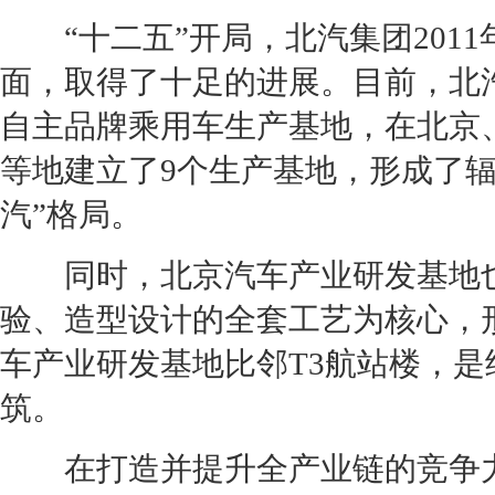
“十二五”开局，北汽集团201
面，取得了十足的进展。目前，北
自主品牌乘用车生产基地，在
北京
等地建立了9个生产基地，形成了
汽”格局。
同时，
北京汽车
产业研发基地
验、造型设计的全套工艺为核心，
车
产业研发基地比邻T3航站楼，
筑。
在打造并提升全产业链的竞争力