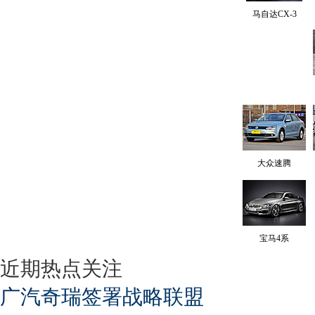
马自达CX-3
大众速腾
宝马4系
近期热点关注
广汽奇瑞签署战略联盟