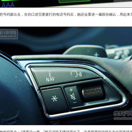
把号码拨出去，在你口述完要拨打的电话号码后，她还会重述一遍跟你确认，用起来