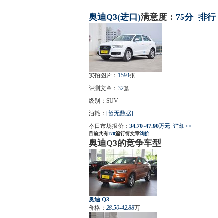
奥迪
Q3(进口)
满意度：
75分
排行
实拍图片：
1593
张
评测文章：
32
篇
级别：SUV
油耗：
[暂无数据]
今日市场报价：
34.70~47.90万元
详细>>
目前共有
170
篇行情文章
询价
奥迪Q3的竞争车型
奥迪 Q3
价格：
28.50-42.88
万