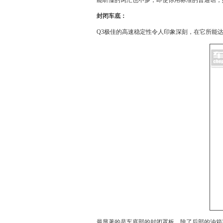
能听懂的词汇也不多，即使你用标准的普通话，她
封闭车底：
Q3
极佳的高速稳定性令人印象深刻，在它所能达
最显著的是车底部的封闭罩板，除了后部的油箱