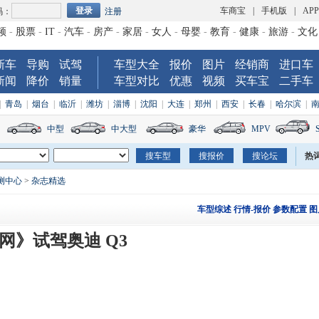
车商宝
|
手机版
|
AP
码：
注册
频
-
股票
-
IT
-
汽车
-
房产
-
家居
-
女人
-
母婴
-
教育
-
健康
-
旅游
-
文化
新车
导购
试驾
车型大全
报价
图片
经销商
进口车
新闻
降价
销量
车型对比
优惠
视频
买车宝
二手车
|
青岛
|
烟台
|
临沂
|
潍坊
|
淄博
|
沈阳
|
大连
|
郑州
|
西安
|
长春
|
哈尔滨
|
中型
中大型
豪华
MPV
热
测中心
>
杂志精选
车型综述
行情-报价
参数配置
图
网》试驾奥迪 Q3