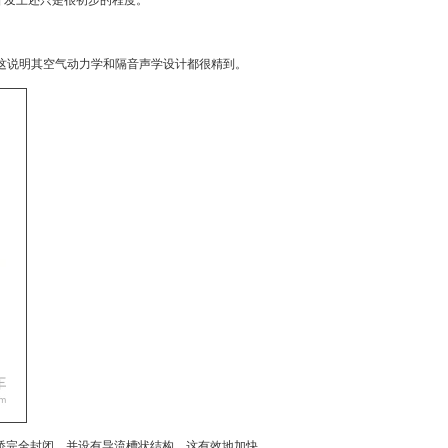
开发上还只是很初步的程度。
这说明其空气动力学和隔音声学设计都很精到。
桥完全封闭，并设有导流槽状结构，这有效地加快