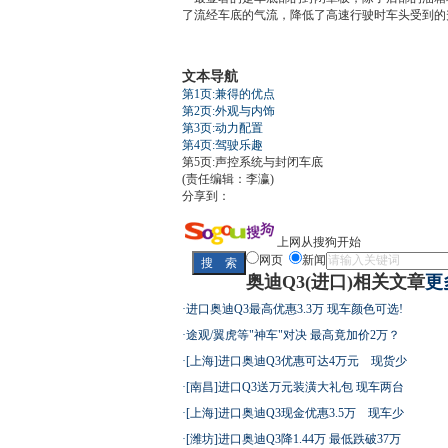
了流经车底的气流，降低了高速行驶时车头受到的
文本导航
第1页:兼得的优点
第2页:外观与内饰
第3页:动力配置
第4页:驾驶乐趣
第5页:声控系统与封闭车底
(责任编辑：李瀛)
分享到：
上网从搜狗开始
网页
新闻
奥迪Q3(进口)相关文章
更
·
进口奥迪Q3最高优惠3.3万 现车颜色可选!
·
途观/翼虎等"神车"对决 最高竟加价2万？
·
[上海]进口奥迪Q3优惠可达4万元 现货少
·
[南昌]进口Q3送万元装潢大礼包 现车两台
·
[上海]进口奥迪Q3现金优惠3.5万 现车少
·
[潍坊]进口奥迪Q3降1.44万 最低跌破37万