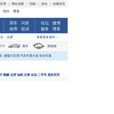
P应用
|
网站地图
|
回顾
|
滚动
|
收藏首页
-
BBS
-
博客
用车
问答
论坛
微博
保养
投诉
服务
博客
南京
|
合肥
查看更多城市>>
SUV
跑车
新能源
词：
搜狐汽车周
汽车年度大选
安全车展
片
图解
点评
油耗
文章
论坛
二手车
底价买车