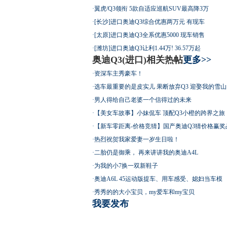
·
翼虎/Q3领衔 5款自适应巡航SUV最高降3万
·
[长沙]进口奥迪Q3综合优惠两万元 有现车
·
[太原]进口奥迪Q3全系优惠5000 现车销售
·
[潍坊]进口奥迪Q3让利1.44万! 36.57万起
奥迪Q3(进口)相关热帖
更多>>
·
资深车主秀豪车！
·
选车最重要的是皮实儿 果断放弃Q3 迎娶我的雪山
·
男人得给自己老婆一个信得过的未来
·
【美女车故事】小妹侃车 顶配Q3小橙的跨界之旅
·
【新车零距离-价格竞猜】国产奥迪Q3猜价格赢奖
·
热烈祝贺我家爱妻一岁生日啦！
·
二胎仍是御乘， 再来讲讲我的奥迪A4L
·
为我的小7换一双新鞋子
·
奥迪A6L 45运动版提车、用车感受、媳妇当车模
·
秀秀的的大小宝贝，my爱车和my宝贝
我要发布