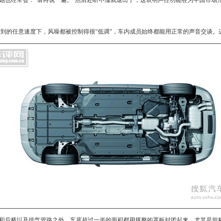
也经常会：“请再说一遍。”然后还听不懂就退出了，这表明声控功能在为中国市场
到的任意速度下，风噪都被控制得很“低调”，车内成员始终都能用正常的声音交谈。
和后桥以及排气管路之外，车底超过一半的面积都用规整的罩板封闭起来，尤其是前