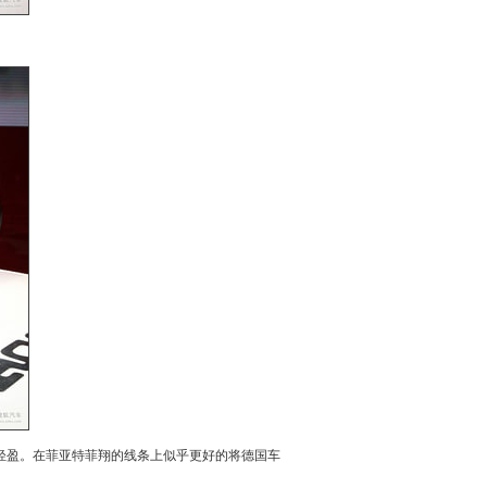
轻盈。在
菲亚特菲翔
的线条上似乎更好的将德国车