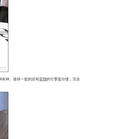
炯有神。值得一提的还有
菲翔
的引擎盖分缝，完全