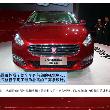
心，类椭圆形的进气格栅采用了最为朴实的三亮条设计，而相对低矮的格栅位置让整