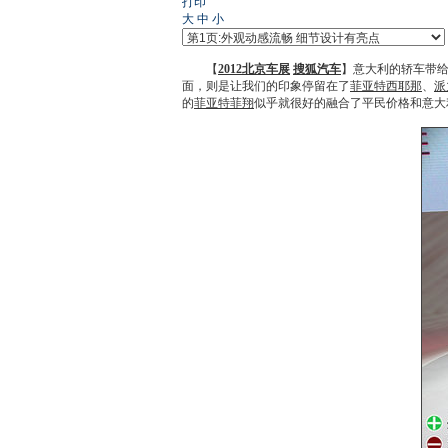
打印
大
中
小
【
2012北京车展
搜狐汽车
】意大利的轿车带
面，则是让我们的印象停留在了
菲亚特西耶那
、
派
的
菲亚特菲翔
似乎就很好的融合了平民价格和意大