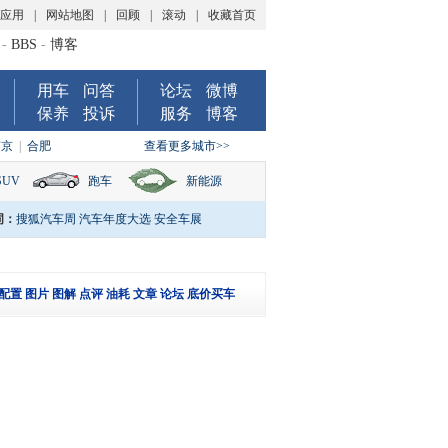
P应用
|
网站地图
|
回顾
|
滚动
|
收藏首页
-
BBS
-
博客
用车
问答
论坛
微博
保养
投诉
服务
博客
南京
|
合肥
查看更多城市>>
SUV
跑车
新能源
词：
搜狐汽车周
汽车年度大选
安全车展
配置
图片
图解
点评
油耗
文章
论坛
底价买车