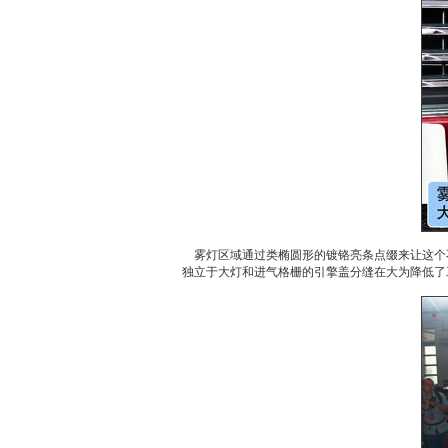
雾灯区域通过类椭圆形的镀铬亮条点缀来让这个
独立于大灯和进气格栅的引擎盖分缝在大为降低了