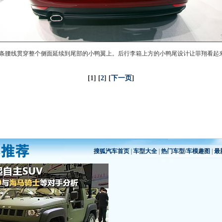
条腰线贯穿整个侧面延续到尾部的小鸭翼上。后行李箱上方的小鸭尾设计让
菲翔
看起
[1] [
2
] [
下一页
]
搜狐汽车首页
|
车型大全
|
热门车型/车模趣图
|
最