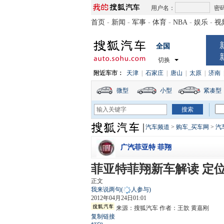
用户名：
密
首页
-
新闻
-
军事
-
体育
-
NBA
-
娱乐
-
视
全国
切换
附近车市：
天津
|
石家庄
|
唐山
|
太原
|
济南
微型
小型
紧凑型
汽车频道
>
购车_买车网
>
汽
广汽菲亚特 菲翔
菲亚特菲翔新车解读 定
正文
我来说两句
(
人参与)
2012年04月24日01:01
来源：
搜狐汽车
作者：王歆 黄嘉刚
复制链接