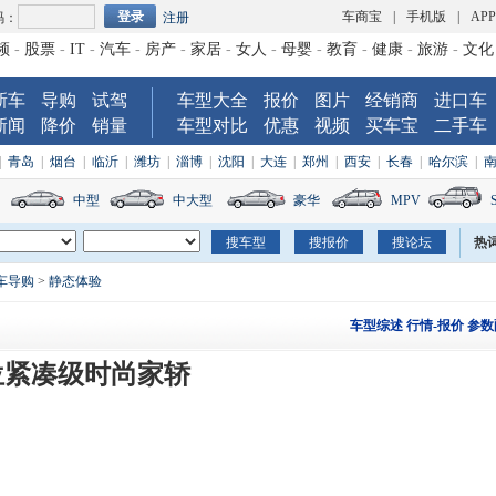
车商宝
|
手机版
|
AP
码：
注册
频
-
股票
-
IT
-
汽车
-
房产
-
家居
-
女人
-
母婴
-
教育
-
健康
-
旅游
-
文化
新车
导购
试驾
车型大全
报价
图片
经销商
进口车
新闻
降价
销量
车型对比
优惠
视频
买车宝
二手车
|
青岛
|
烟台
|
临沂
|
潍坊
|
淄博
|
沈阳
|
大连
|
郑州
|
西安
|
长春
|
哈尔滨
|
中型
中大型
豪华
MPV
热
车导购
>
静态体验
车型综述
行情-报价
参数
位紧凑级时尚家轿